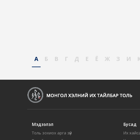
А
Б
В
Г
Д
Е
Ё
Ж
З
И
Мэдээлэл
Бусад
Толь зохиох арга зүй
Их хайса