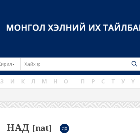
Toggle Dropdown
Кирил
З
И
К
Л
М
Н
О
П
Р
С
Т
У
Ү
НАД
[nat]