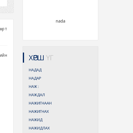
nada
өрт
гийн
ХӨРШ
ҮГ
.
НАДАД
НАДАР
НАЖ
:
НАЖДАЛ
НАЖИГНААН
НАЖИГНАХ
НАЖИД
х
НАЖИДЛАХ