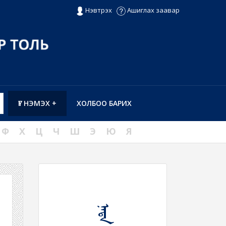
Нэвтрэх
Ашиглах заавар
ҮГ НЭМЭХ +
ХОЛБОО БАРИХ
Ф
Х
Ц
Ч
Ш
Э
Ю
Я
ᠨᠠᠳᠠ