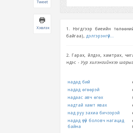
Tweet
Хэвлэх
1. Нэгдүгээр биеийн төлөөн
байгаа),
дэлгэрэнгүй...
2. Гарах, үйлдэх, хамтрах, чи
үндэс -
Уур хилэнгийнхээ шары
надад бий
надад өгөөрэй
надаас авч өгөх
надтай хамт явах
над руу захиа бичээрэй
надад үгүй боловч нагацад
байна