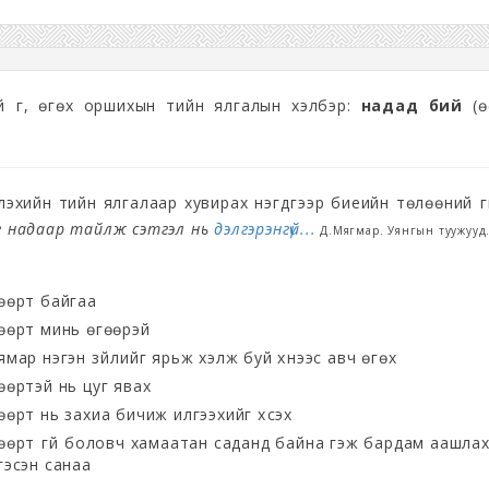
ий үг, өгөх оршихын тийн ялгалын хэлбэр:
надад бий
(ө
глэхийн тийн ялгалаар хувирах нэгдүгээр биеийн төлөөний ү
г надаар тайлж сэтгэл нь
дэлгэрэнгүй...
Д.Мягмар. Уянгын туужууд
өөрт байгаа
өөрт минь өгөөрэй
ямар нэгэн зүйлийг ярьж хэлж буй хүнээс авч өгөх
өөртэй нь цуг явах
өөрт нь захиа бичиж илгээхийг хүсэх
өөрт үгүй боловч хамаатан саданд байна гэж бардам аашла
гэсэн санаа