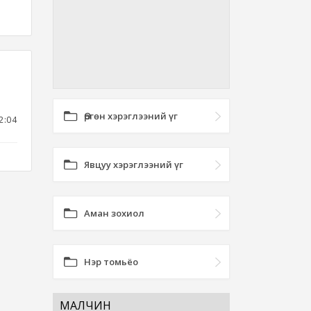
Өргөн хэрэглээний үг
2:04
Явцуу хэрэглээний үг
Аман зохиол
Нэр томьёо
МАЛЧИН