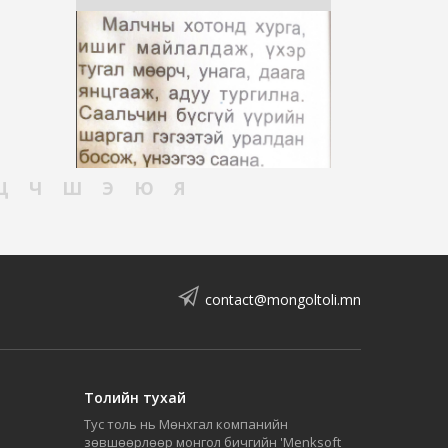
Ц
Ч
Ш
Э
Ю
Я
contact@mongoltoli.mn
Толийн тухай
Тус толь нь Мөнхгал компанийн
зөвшөөрлөөр монгол бичгийн 'Menksoft