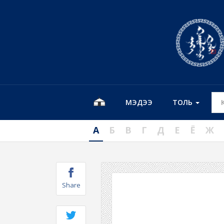
МЭДЭЭ
ТОЛЬ
А
Б
В
Г
Д
Е
Ё
Ж
Share