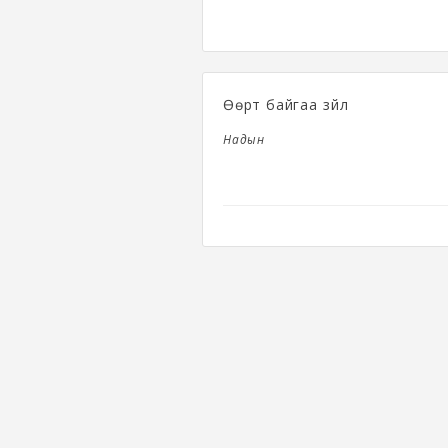
Өөрт байгаа зүйл
Надын