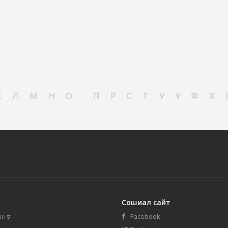
К
Л
М
Н
О
П
Р
С
Т
У
Ү
Ф
Х
Сошиал сайт
н үг
Facebook