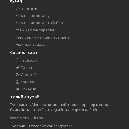
Бусад
Их хайсан үг
Үнэлгээ их авсан үг
Үнэлгээ их авсан тайлбар
Үг их нэмсэн хэрэглэгч
Тайлбар их нэмсэн хэрэглэгч
Ашиглах заавар
Сошиал сайт
Facebook
Twitter
Google Plus
Youtube
Linked In
Толийн тухай
Тус толь нь Мөнхгал компанийн зөвшөөрлөөр монгол
бичгийн 'Menksoft 2012' үсгийн тиг хэрэглэж байна.
www.Menksoft.com
Тус толийн талаарх санал хүсэлтээ