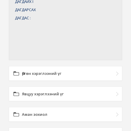
ДАГДАЙХ
I
ДАГДАРСАХ
ДАГДАС
:
Өргөн хэрэглээний үг
Явцуу хэрэглээний үг
Аман зохиол