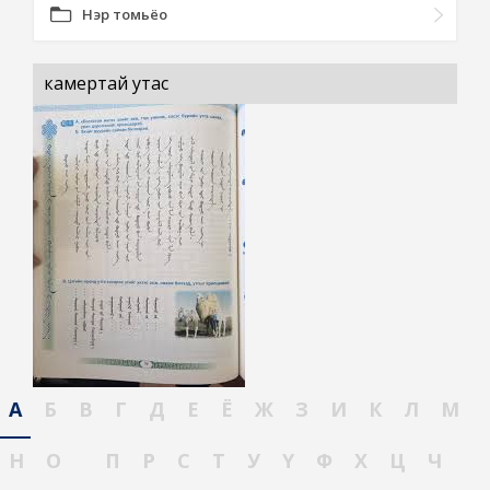
Нэр томьёо
камертай утас
А
Б
В
Г
Д
Е
Ё
Ж
З
И
К
Л
М
Н
О
П
Р
С
Т
У
Ү
Ф
Х
Ц
Ч