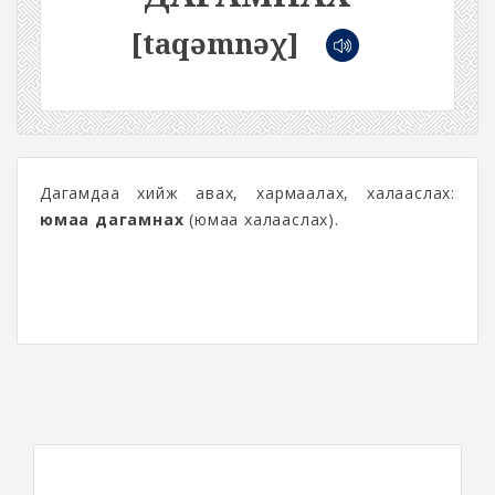
[taqəmnəχ]
Дагамдаа хийж авах, хармаалах, халааслах:
юмаа дагамнах
(юмаа халааслах).