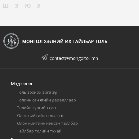
Ш
Э
Ю
Я
contact@mongoltoli.mn
Мэдээлэл
Толь зохиох арга зүй
Толийн сан үсгийн дарааллаар
Толийн зургийн сан
Олон нийтийн нэмсэн үг
Олон нийтийн нэмсэн тайлбар
Тайлбар толийн тухай