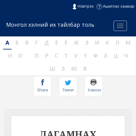
Нэвтрэх
Ашиглах заавар
Монгол хэлний их тайлбар толь
Menu
А
Б
В
Г
Д
Е
Ё
Ж
З
И
К
Л
М
Н
О
П
Р
С
Т
У
Ү
Ф
Х
Ц
Ч
Ш
Э
Ю
Я
Share
Tweet
Хэвлэх
ДАГАМНАХ