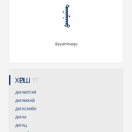
ᠳᠠᠭᠠᠮᠨᠠᠬᠤ
daγamnaqu
ХӨРШ
ҮГ
ДАГАМТГАЙ
ДАГАМХАЙ
ДАГАСХИЙХ
ДАГАХ
ДАГАЦ