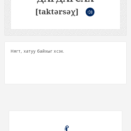
[taktərsəχ]
Нягт, хатуу байхыг хүсэх.