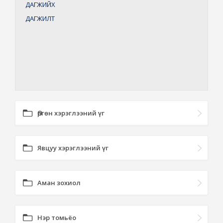
ДАГЖИЙХ
ДАГЖИЛТ
Өргөн хэрэглээний үг
Явцуу хэрэглээний үг
Аман зохиол
Нэр томьёо