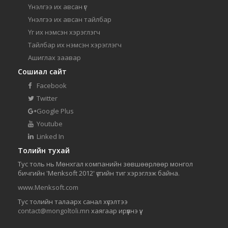
Үнэлгээ их авсан үг
Үнэлгээ их авсан тайлбар
Үг их нэмсэн хэрэглэгч
Тайлбар их нэмсэн хэрэглэгч
Ашиглах заавар
Сошиал сайт
Facebook
Twitter
Google Plus
Youtube
Linked In
Толийн тухай
Тус толь нь Мөнхгал компанийн зөвшөөрлөөр монгол
бичгийн 'Menksoft 2012' үсгийн тиг хэрэглэж байна.
www.Menksoft.com
Тус толийн талаарх санал хүсэлтээ
contact@mongoltoli.mn
хаягаар ирүүлнэ үү.