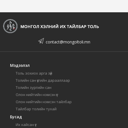
contact@mongoltoli.mn
Мэдээлэл
Толь зохиох арга зүй
Толийн сан үсгийн дарааллаар
Толийн зургийн сан
Олон нийтийн нэмсэн үг
Олон нийтийн нэмсэн тайлбар
Тайлбар толийн тухай
Бусад
Их хайсан үг