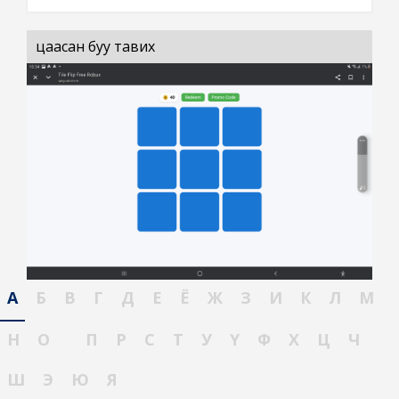
цаасан буу тавих
А
Б
В
Г
Д
Е
Ё
Ж
З
И
К
Л
М
Н
О
П
Р
С
Т
У
Ү
Ф
Х
Ц
Ч
Ш
Э
Ю
Я