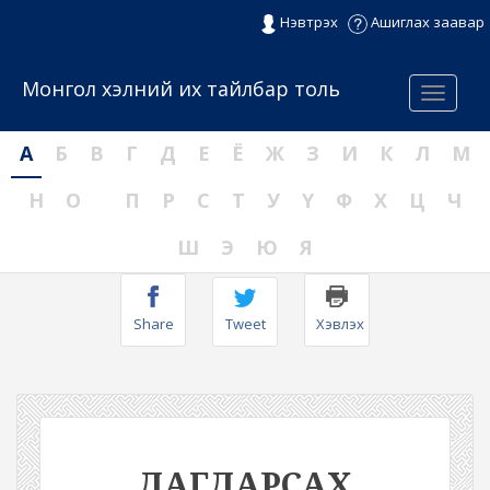
Нэвтрэх
Ашиглах заавар
Монгол хэлний их тайлбар толь
Menu
А
Б
В
Г
Д
Е
Ё
Ж
З
И
К
Л
М
Н
О
П
Р
С
Т
У
Ү
Ф
Х
Ц
Ч
Ш
Э
Ю
Я
Share
Tweet
Хэвлэх
ДАГДАРСАХ