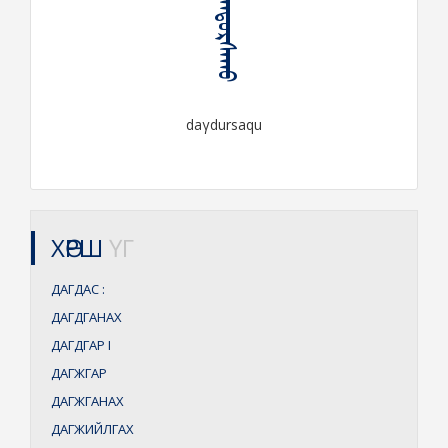
ᠳᠠᠭᠳᠤᠷᠰᠠᠬᠤ
daγdursaqu
ХӨРШ
ҮГ
ДАГДАС
:
ДАГДГАНАХ
ДАГДГАР
I
ДАГЖГАР
ДАГЖГАНАХ
ДАГЖИЙЛГАХ