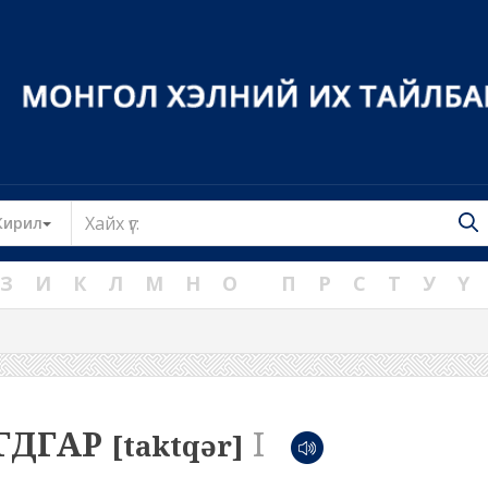
Toggle Dropdown
Кирил
З
И
К
Л
М
Н
О
П
Р
С
Т
У
Ү
ГДГАР
I
[taktqər]