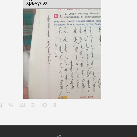
хөрвүүлэх
Ц
Ч
Ш
Э
Ю
Я