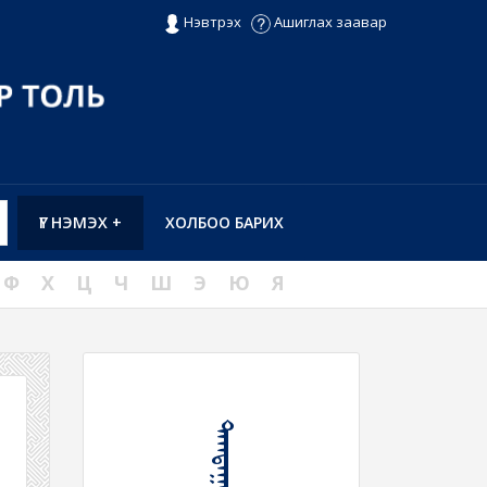
Нэвтрэх
Ашиглах заавар
ҮГ НЭМЭХ +
ХОЛБОО БАРИХ
Ф
Х
Ц
Ч
Ш
Э
Ю
Я
ᠳᠠᠭᠳᠠᠭᠠᠷ