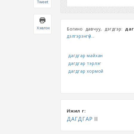
Tweet
Хэвлэх
Богино давчуу, дэгдгэр:
да
дэлгэрэнгүй...
дагдгар майхан
дагдгар тэрлэг
дагдгар хормой
Ижил үг:
ДАГДГАР
II