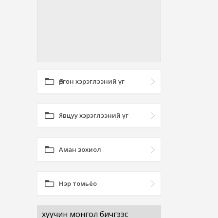
Өргөн хэрэглээний үг
Явцуу хэрэглээний үг
Аман зохиол
Нэр томьёо
хуучин монгол бичгээс