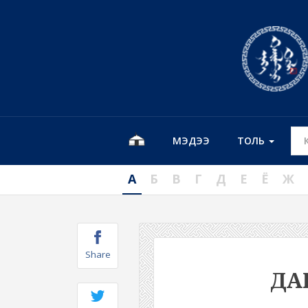
МЭДЭЭ
ТОЛЬ
А
Б
В
Г
Д
Е
Ё
Ж
Share
ДА