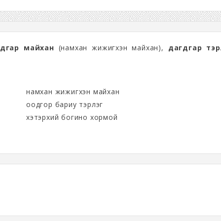
гдгар майхан
(намхан жижигхэн майхан),
дагдгар тэр
намхан жижигхэн майхан
оодгор бариу тэрлэг
хэтэрхий богино хормой