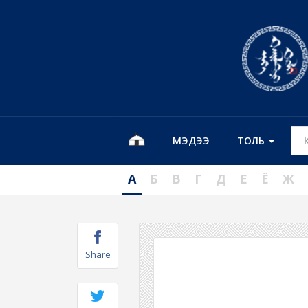
МЭДЭЭ
ТОЛЬ
А
Б
В
Г
Д
Е
Ё
Ж
Share