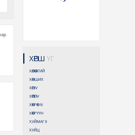
ар.
ХӨРШ
ҮГ
ХӨЛӨМГИЙ
ХӨЛШИХ
ХӨӨГ
IV
ХӨӨРӨГ
V
ХӨХРӨХ
IV
ХӨХРҮҮН
ХУЙМАГ
II
ХУЙЦ