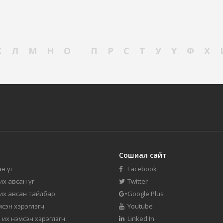
К
Л
М
Н
О
П
Р
С
Т
У
Ү
Ф
Х
Сошиал сайт
н үг
Facebook
их авсан үг
Twitter
 их авсан тайлбар
Google Plus
мсэн хэрэглэгч
Youtube
 их нэмсэн хэрэглэгч
Linked In