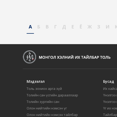
А
Б
В
Г
Д
Е
Ё
Ж
З
И
Мэдээлэл
Бусад
Толь зохиох арга зүй
Их хайса
Толийн сан үсгийн дарааллаар
Үнэлгээ 
Толийн зургийн сан
Үнэлгээ
Олон нийтийн нэмсэн үг
Үг их нэ
Олон нийтийн нэмсэн тайлбар
Тайлбар