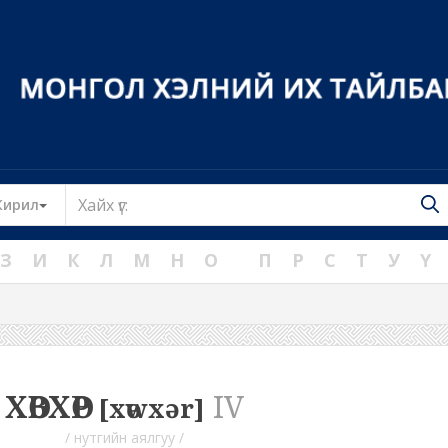
Toggle Dropdown
Кирил
З
И
К
Л
М
Н
О
П
Р
С
Т
У
Ү
ХӨВХӨР
IV
[xөwxər]
/ нутгийн аялгуу /