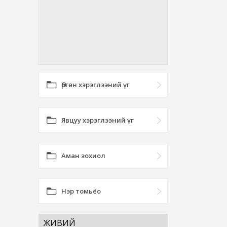
Өргөн хэрэглээний үг
Явцуу хэрэглээний үг
Аман зохиол
Нэр томьёо
ЖИВИЙ