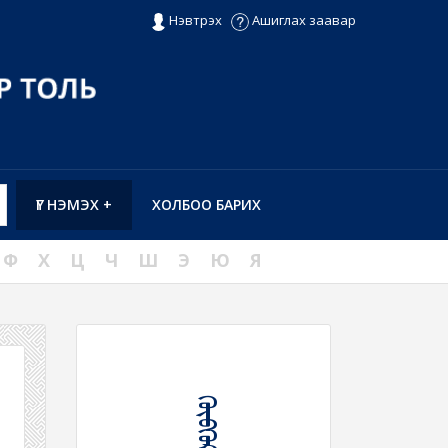
Нэвтрэх
Ашиглах заавар
ҮГ НЭМЭХ +
ХОЛБОО БАРИХ
Ф
Х
Ц
Ч
Ш
Э
Ю
Я
ᠬᠥᠪᠬᠦᠷ