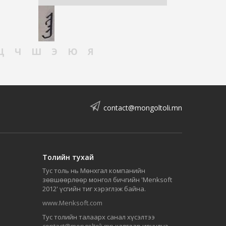
Ц
Ч
Ш
Э
Ю
Я
contact@mongoltoli.mn
Толийн тухай
Тус толь нь Мөнхгал компанийн
зөвшөөрлөөр монгол бичгийн 'Menksoft
2012' үсгийн тиг хэрэглэж байна.
www.Menksoft.com
Тус толийн талаарх санал хүсэлтээ