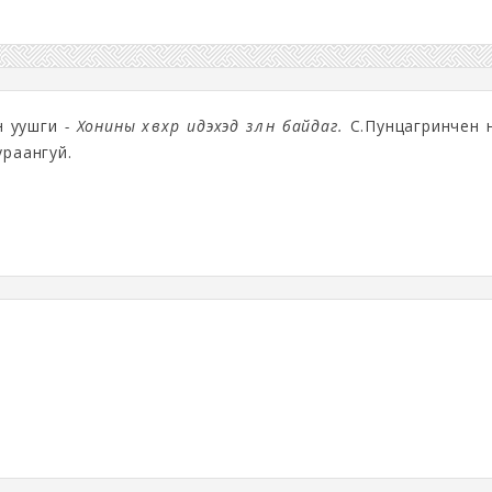
н уушги
- Хонины хөвхөр идэхэд зөөлөн байдаг.
С.Пунцагринчен н
ураангуй.