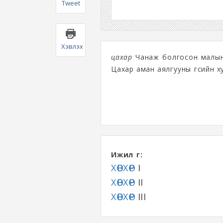
Tweet
Хэвлэх
цахар
Чанаж болгосон малы
Цахар аман аялгууны үгсийн х
Ижил үг:
ХӨВХӨР
I
ХӨВХӨР
II
ХӨВХӨР
III