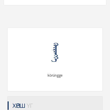
ᠬᠥᠷᠦᠩᠭᠡ
körüngge
ХӨРШ
ҮГ