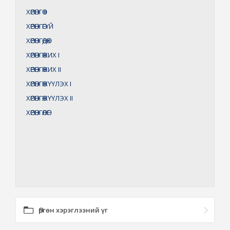
ХӨРӨНГӨ
II
ХӨРӨНГӨГҮЙ
ХӨРӨНГӨДӨХ
ХӨРӨНГӨЖИХ
I
ХӨРӨНГӨЖИХ
II
ХӨРӨНГӨЖҮҮЛЭХ
I
ХӨРӨНГӨЖҮҮЛЭХ
II
ХӨРӨНГӨЛӨГ
Өргөн хэрэглээний үг