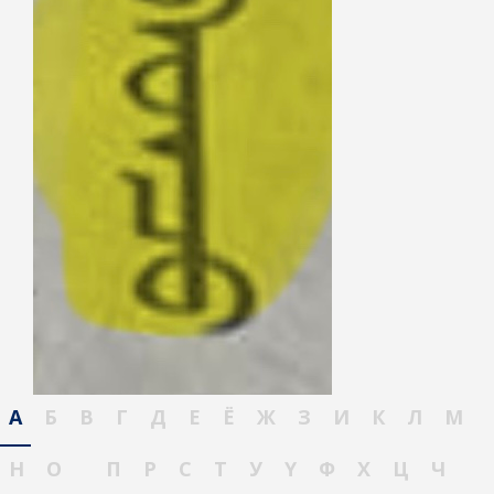
А
Б
В
Г
Д
Е
Ё
Ж
З
И
К
Л
М
Н
О
П
Р
С
Т
У
Ү
Ф
Х
Ц
Ч