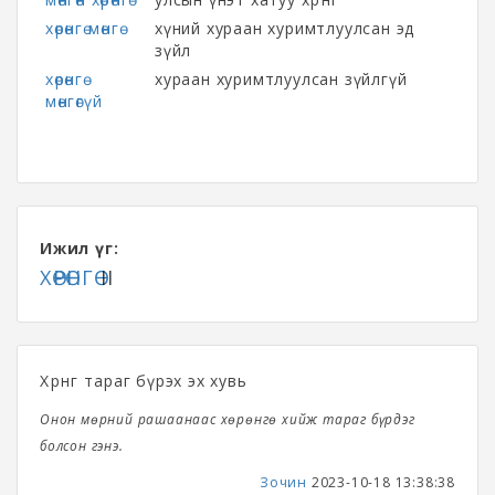
хөрөнгө мөнгө
хүний хураан хуримтлуулсан эд
зүйл
хөрөнгө
хураан хуримтлуулсан зүйлгүй
мөнгөгүй
Ижил үг:
ХӨРӨНГӨ
II
Хөрөнгө тараг бүрэх эх хувь
Онон мөрний рашаанаас хөрөнгө хийж тараг бүрдэг
болсон гэнэ.
Зочин
2023-10-18 13:38:38