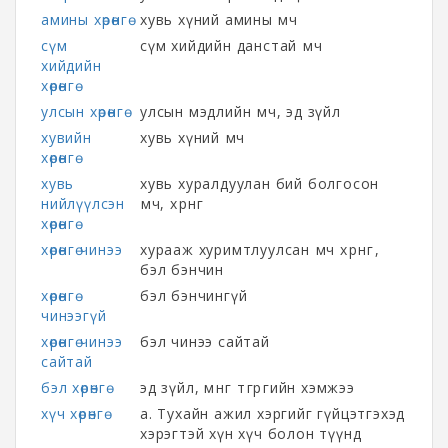
амины хөрөнгө
хувь хүний амины өмч
сүм
сүм хийдийн данстай өмч
хийдийн
хөрөнгө
улсын хөрөнгө
улсын мэдлийн өмч, эд зүйл
хувийн
хувь хүний өмч
хөрөнгө
хувь
хувь хуралдуулан бий болгосон
нийлүүлсэн
өмч, хөрөнгө
хөрөнгө
хөрөнгө чинээ
хурааж хуримтлуулсан өмч хөрөнгө,
бэл бэнчин
хөрөнгө
бэл бэнчингүй
чинээгүй
хөрөнгө чинээ
бэл чинээ сайтай
сайтай
бэл хөрөнгө
эд зүйл, мөнгө төгрөгийн хэмжээ
хүч хөрөнгө
а. Тухайн ажил хэргийг гүйцэтгэхэд
хэрэгтэй хүн хүч болон түүнд