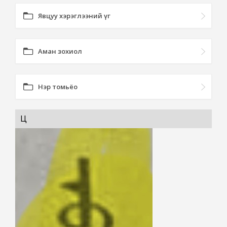
Явцуу хэрэглээний үг
Аман зохиол
Нэр томьёо
Ц