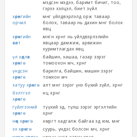
мэдсэн мэдээ, баримт бичиг, тоо,
гэрээ хэлцэл, биет зүйл
хөрөнгийн
мөнгө үйлдвэрлэлд орж таваар
орчил
болох, таваар нь дахин мөнгө болох
явц
хөрөнгийн
мөнгөн хөрөнгө нь үйлдвэрлэлийн
өсөлт
явцаар дамжиж, арвижин
хуримтлагдах явц
үл хөдлөх
байшин, хашаа, газар зэрэг
хөрөнгө
томоохон өмч, хөрөнгө
үндсэн
барилга, байшин, машин зэрэг
хөрөнгө
томхон өмч
хатуу хөрөнгө
алт мөнгө зэрэг үнэ бүхий зүйл, хөрөнгө
бэлтгэл
нөөц хөрөнгө
хөрөнгө
гүйлгээний
түүхий эд, түлш зэрэг эргэлтийн
хөрөнгө
хөрөнгө
нөөц хөрөнгө
хөмрөгт хадгалж байгаа эд юм, мөнгө
эх хөрөнгө
суурь, үндэс болсон өмч, хөрөнгө
мөнгөн хөрөнгө
улсын үнэт хатуу хөрөнгө