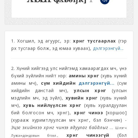
1. Хогшил, эд агуурс, зөөр:
хөрөнгө тусгаарлах
(гэр
өрх тусгаар болж, эд юмаа хуваах),
дэлгэрэнгүй...
2. Хүний хийгээд улс нийгэмд хамаарагдах өмч, үнэ
бүхий зүйлийн нийт нэр:
амины хөрөнгө
(хувь хүний
амины өмч),
сүм хийдийн
дэлгэрэнгүй...
(сүм
хийдийн данстай өмч),
улсын хөрөнгө
(улсын
мэдлийн өмч, эд зүйл),
хувийн хөрөнгө
(хувь хүний
өмч),
хувь нийлүүлсэн хөрөнгө
(хувь хуралдуулан
бий болгосон өмч, хөрөнгө),
хөрөнгө чинээ
[хоршоо]
(хурааж хуримтлуулсан өмч хөрөнгө, бэл бэнчин) -
Эцэг эхийнхээ хөрөнгө чинээ ядуулаг байдлыг
…
Шүлэгч
хөрөнгө чинээгүй
(бэл
Лувсандондовын бүтээл.,