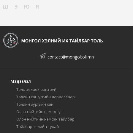
Ш
Э
Ю
Я
contact@mongoltoli.mn
Мэдээлэл
Толь зохиох арга зүй
Толийн сан үсгийн дарааллаар
Толийн зургийн сан
Олон нийтийн нэмсэн үг
Олон нийтийн нэмсэн тайлбар
Тайлбар толийн тухай