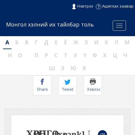
Нэвтрэх
Ашиглах заавар
Монгол хэлний их тайлбар толь
Menu
А
Б
В
Г
Д
Е
Ё
Ж
З
И
К
Л
М
Н
О
П
Р
С
Т
У
Ү
Ф
Х
Ц
Ч
Ш
Э
Ю
Я
Share
Tweet
Хэвлэх
ХӨРӨНГӨ
I
[xөrəŋk]