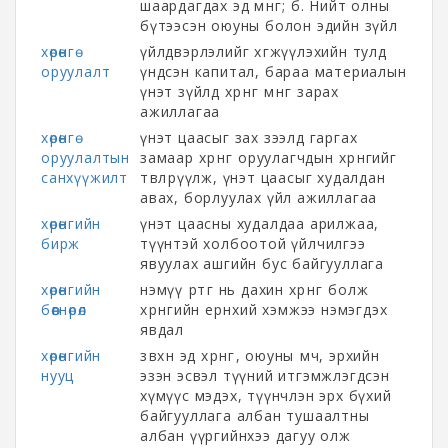
шаардагдах эд мөнгө; б. Нийт олны
бүтээсэн оюуны болон эдийн зүйл
хөрөнгө
үйлдвэрлэлийг хөгжүүлэхийн тулд
оруулалт
үндсэн капитал, бараа материалын
үнэт зүйлд хөрөнгө мөнгө зарах
ажиллагаа
хөрөнгө
үнэт цаасыг зах зээлд гаргах
оруулалтын
замаар хөрөнгө оруулагчдын хөрөнгийг
санхүүжилт
төвлөрүүлж, үнэт цаасыг худалдан
авах, борлуулах үйл ажиллагаа
хөрөнгийн
үнэт цаасны худалдаа арилжаа,
бирж
түүнтэй холбоотой үйлчилгээ
явуулах ашгийн бус байгууллага
хөрөнгийн
нэмүү өртөг нь дахин хөрөнгө болж
бөөгнөрөл
хөрөнгийн ерөнхий хэмжээ нэмэгдэх
явдал
хөрөнгийн
зөвхөн эд хөрөнгө, оюуны өмч, эрхийн
нууц
эзэн эсвэл түүний итгэмжлэгдсэн
хүмүүс мэдэх, түүнчлэн эрх бүхий
байгууллага албан тушаалтны
албан үүргийнхээ дагуу олж