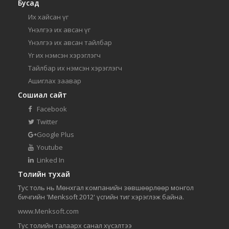
Бусад
Их хайсан үг
Үнэлгээ их авсан үг
Үнэлгээ их авсан тайлбар
Үг их нэмсэн хэрэглэгч
Тайлбар их нэмсэн хэрэглэгч
Ашиглах заавар
Сошиал сайт
Facebook
Twitter
Google Plus
Youtube
Linked In
Толийн тухай
Тус толь нь Мөнхгал компанийн зөвшөөрлөөр монгол
бичгийн 'Menksoft 2012' үсгийн тиг хэрэглэж байна.
www.Menksoft.com
Тус толийн талаарх санал хүсэлтээ