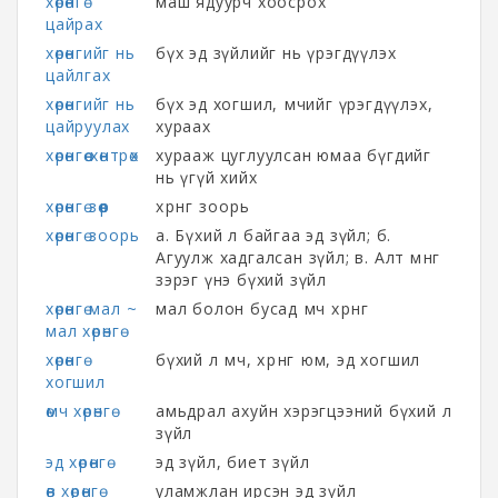
хөрөнгө
маш ядуурч хоосрох
цайрах
хөрөнгийг нь
бүх эд зүйлийг нь үрэгдүүлэх
цайлгах
хөрөнгийг нь
бүх эд хогшил, өмчийг үрэгдүүлэх,
цайруулах
хураах
хөрөнгөө хөнтрөх
хурааж цуглуулсан юмаа бүгдийг
нь үгүй хийх
хөрөнгө зөөр
хөрөнгө зоорь
хөрөнгө зоорь
а. Бүхий л байгаа эд зүйл; б.
Агуулж хадгалсан зүйл; в. Алт мөнгө
зэрэг үнэ бүхий зүйл
хөрөнгө мал ~
мал болон бусад өмч хөрөнгө
мал хөрөнгө
хөрөнгө
бүхий л өмч, хөрөнгө юм, эд хогшил
хогшил
өмч хөрөнгө
амьдрал ахуйн хэрэгцээний бүхий л
зүйл
эд хөрөнгө
эд зүйл, биет зүйл
өв хөрөнгө
уламжлан ирсэн эд зүйл