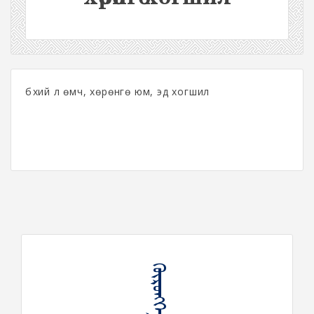
бүхий л өмч, хөрөнгө юм, эд хогшил