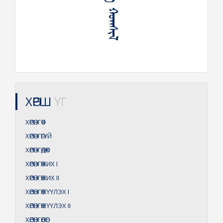
ᠬᠥᠷᠦᠩᠭᠡ ᠬᠣᠭᠰᠢᠯ
ХӨРШ
ҮГ
ХӨРӨНГӨ
II
ХӨРӨНГӨГҮЙ
ХӨРӨНГӨДӨХ
ХӨРӨНГӨЖИХ
I
ХӨРӨНГӨЖИХ
II
ХӨРӨНГӨЖҮҮЛЭХ
I
ХӨРӨНГӨЖҮҮЛЭХ
II
ХӨРӨНГӨЛӨГ