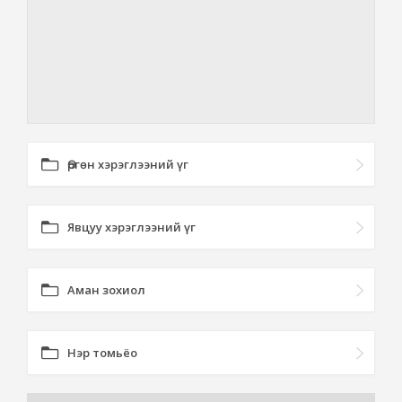
Өргөн хэрэглээний үг
Явцуу хэрэглээний үг
Аман зохиол
Нэр томьёо