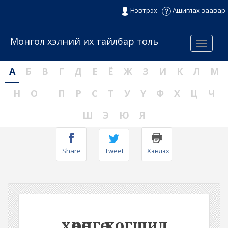
Нэвтрэх
Ашиглах заавар
Монгол хэлний их тайлбар толь
Menu
А
Б
В
Г
Д
Е
Ё
Ж
З
И
К
Л
М
Н
О
П
Р
С
Т
У
Ү
Ф
Х
Ц
Ч
Ш
Э
Ю
Я
Share
Tweet
Хэвлэх
хөрөнгө хогшил