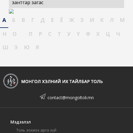
зантгар загас
А
Б
В
Г
Д
Е
Ё
Ж
З
И
К
Л
М
Н
О
П
Р
С
Т
У
Ү
Ф
Х
Ц
Ч
Ш
Э
Ю
Я
contact@mongoltoli.mn
Мэдээлэл
Толь зохиох арга зүй