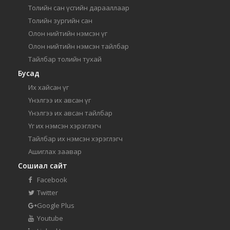
Толийн сан үсгийн дарааллаар
Толийн зургийн сан
Олон нийтийн нэмсэн үг
Олон нийтийн нэмсэн тайлбар
Тайлбар толийн тухай
Бусад
Их хайсан үг
Үнэлгээ их авсан үг
Үнэлгээ их авсан тайлбар
Үг их нэмсэн хэрэглэгч
Тайлбар их нэмсэн хэрэглэгч
Ашиглах заавар
Сошиал сайт
Facebook
Twitter
Google Plus
Youtube