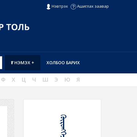
Нэвтрэх
Ашиглах заавар
ҮГ НЭМЭХ +
ХОЛБОО БАРИХ
Ф
Х
Ц
Ч
Ш
Э
Ю
Я
ᠬᠥᠷᠦᠩᠭᠡᠵᠢᠬᠦ