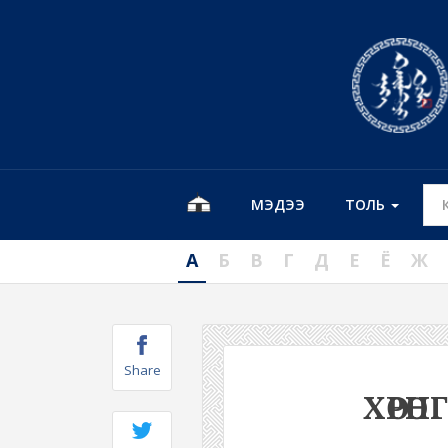
МЭДЭЭ
ТОЛЬ
А
Б
В
Г
Д
Е
Ё
Ж
Share
ХӨРӨ