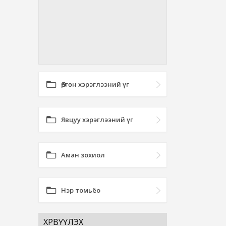
Өргөн хэрэглээний үг
Явцуу хэрэглээний үг
Аман зохиол
Нэр томьёо
ХӨРВҮҮЛЭХ