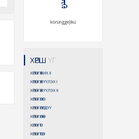
körünggeǰikü
ХӨРШ
ҮГ
ХӨРӨНГӨЖИХ
II
ХӨРӨНГӨЖҮҮЛЭХ
I
ХӨРӨНГӨЖҮҮЛЭХ
II
ХӨРӨНГӨЛӨГ
ХӨРӨНГӨЛӨГДҮҮ
ХӨРӨНГӨЛӨХ
ХӨРӨНГӨТ
ХӨРӨНГӨТӨН