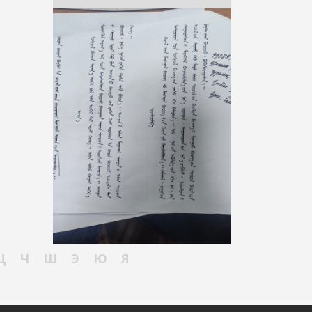
Ц
Ч
Ш
Э
Ю
Я