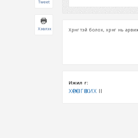
Tweet
Хэвлэх
Хөрөнгөтэй болох, хөрөнгө нь арви
Ижил үг:
ХӨРӨНГӨЖИХ
II