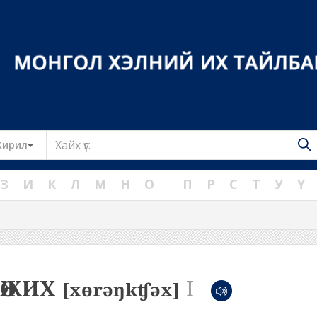
Toggle Dropdown
Кирил
З
И
К
Л
М
Н
О
П
Р
С
Т
У
Ү
НГӨЖИХ
I
[xɵrəŋkʧəx]