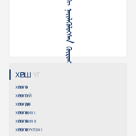
ᠬᠤᠪᠢ ᠨᠡᠶᠢᠯᠡᠭᠦᠯᠦᠭᠰᠡᠨ ᠬᠥᠷᠦᠩᠭᠡ
ХӨРШ
ҮГ
ХӨРӨНГӨ
II
ХӨРӨНГӨГҮЙ
ХӨРӨНГӨДӨХ
ХӨРӨНГӨЖИХ
I
ХӨРӨНГӨЖИХ
II
ХӨРӨНГӨЖҮҮЛЭХ
I