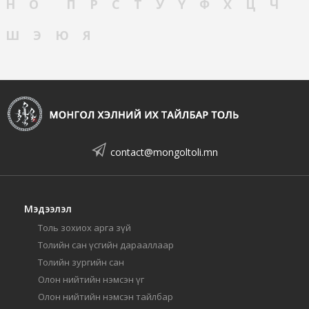
Н
О
П
Р
С
Т
У
Ү
Ф
Х
Ц
Ч
Ш
Э
Ю
Я
contact@mongoltoli.mn
Мэдээлэл
Толь зохиох арга зүй
Толийн сан үсгийн дарааллаар
Толийн зургийн сан
Олон нийтийн нэмсэн үг
Олон нийтийн нэмсэн тайлбар