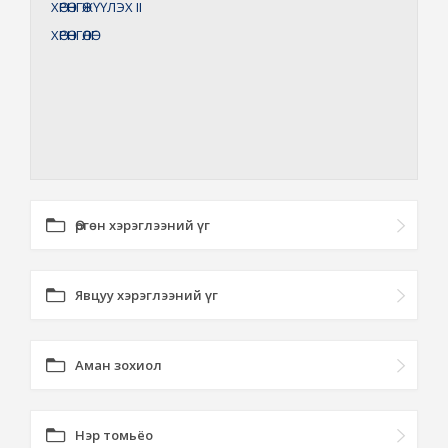
ХӨРӨНГӨЖҮҮЛЭХ
II
ХӨРӨНГӨЛӨГ
Өргөн хэрэглээний үг
Явцуу хэрэглээний үг
Аман зохиол
Нэр томьёо