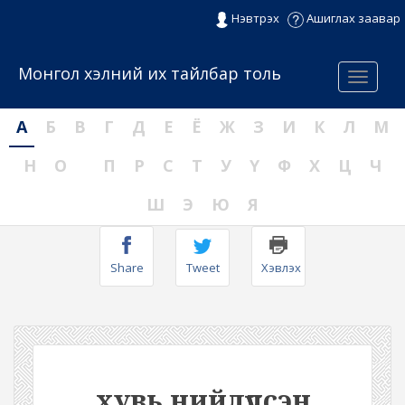
Нэвтрэх
Ашиглах заавар
Монгол хэлний их тайлбар толь
Menu
А
Б
В
Г
Д
Е
Ё
Ж
З
И
К
Л
М
Н
О
П
Р
С
Т
У
Ү
Ф
Х
Ц
Ч
Ш
Э
Ю
Я
Share
Tweet
Хэвлэх
хувь нийлүүлсэн