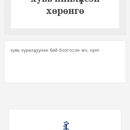
хөрөнгө
хувь хуралдуулан бий болгосон өмч, хөрөнгө