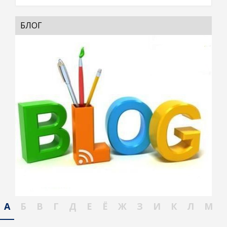
БЛОГ
А
Б
В
Г
Д
Е
Ё
Ж
З
И
К
Л
М