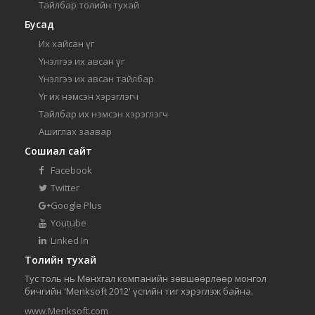
Тайлбар толийн тухай
Бусад
Их хайсан үг
Үнэлгээ их авсан үг
Үнэлгээ их авсан тайлбар
Үг их нэмсэн хэрэглэгч
Тайлбар их нэмсэн хэрэглэгч
Ашиглах заавар
Сошиал сайт
Facebook
Twitter
Google Plus
Youtube
Linked In
Толийн тухай
Тус толь нь Мөнхгал компанийн зөвшөөрлөөр монгол
бичгийн 'Menksoft 2012' үсгийн тиг хэрэглэж байна.
www.Menksoft.com