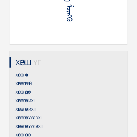
ХӨРШ
ҮГ
ХӨРӨНГӨ
II
ХӨРӨНГӨГҮЙ
ХӨРӨНГӨДӨХ
ХӨРӨНГӨЖИХ
I
ХӨРӨНГӨЖИХ
II
ХӨРӨНГӨЖҮҮЛЭХ
I
ХӨРӨНГӨЖҮҮЛЭХ
II
ХӨРӨНГӨЛӨГ