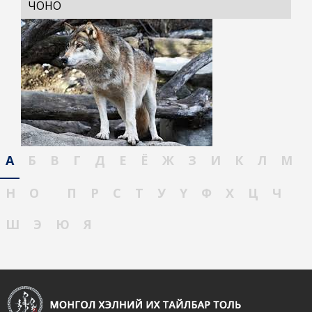
ЧОНО
А
Б
В
Г
Д
Е
Ё
Ж
З
И
К
Л
М
Н
О
П
Р
С
Т
У
Ү
Ф
Х
Ц
Ч
Ш
Э
Ю
Я