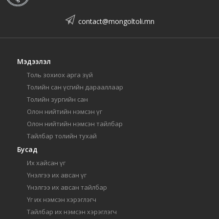
contact@mongoltoli.mn
Мэдээлэл
Толь зохиох арга зүй
Толийн сан үсгийн дарааллаар
Толийн зургийн сан
Олон нийтийн нэмсэн үг
Олон нийтийн нэмсэн тайлбар
Тайлбар толийн тухай
Бусад
Их хайсан үг
Үнэлгээ их авсан үг
Үнэлгээ их авсан тайлбар
Үг их нэмсэн хэрэглэгч
Тайлбар их нэмсэн хэрэглэгч