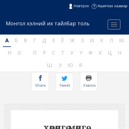
Нэвтрэх
Ашиглах заавар
Монгол хэлний их тайлбар толь
Menu
А
Б
В
Г
Д
Е
Ё
Ж
З
И
К
Л
М
Н
О
П
Р
С
Т
У
Ү
Ф
Х
Ц
Ч
Ш
Э
Ю
Я
Share
Tweet
Хэвлэх
хөрөнгө мөнгө