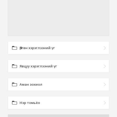
Өргөн хэрэглээний үг
Явцуу хэрэглээний үг
Аман зохиол
Нэр томьёо