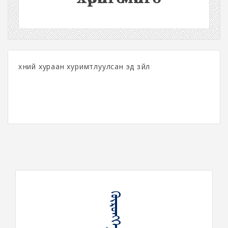
хүний хураан хуримтлуулсан эд зүйл
ᠬᠥᠷᠦᠩᠭᠡ ᠮᠥᠩᠭᠦ