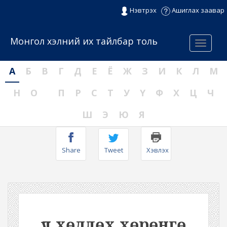
Нэвтрэх
Ашиглах заавар
Монгол хэлний их тайлбар толь
Menu
А
Б
В
Г
Д
Е
Ё
Ж
З
И
К
Л
М
Н
О
П
Р
С
Т
У
Ү
Ф
Х
Ц
Ч
Ш
Э
Ю
Я
Share
Tweet
Хэвлэх
үл хөдлөх хөрөнгө