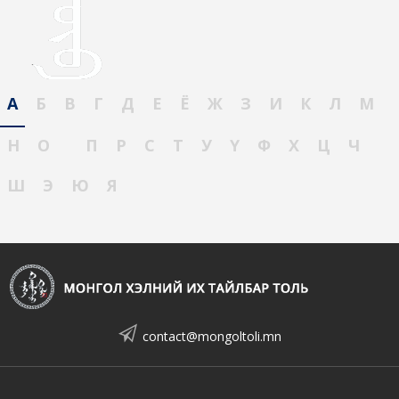
А
Б
В
Г
Д
Е
Ё
Ж
З
И
К
Л
М
Н
О
П
Р
С
Т
У
Ү
Ф
Х
Ц
Ч
Ш
Э
Ю
Я
contact@mongoltoli.mn