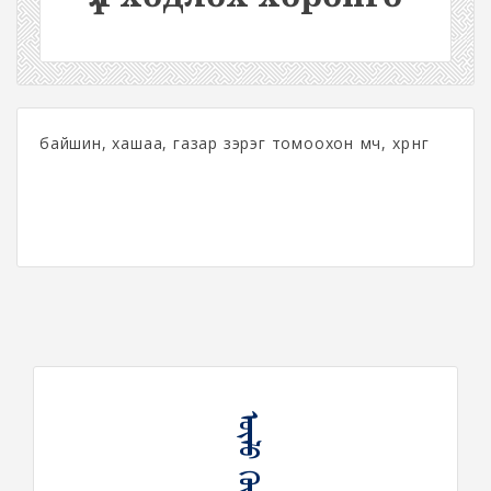
байшин, хашаа, газар зэрэг томоохон өмч, хөрөнгө