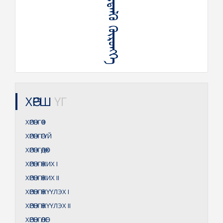
ᠦᠯᠦ ᠬᠥᠳᠡᠯᠬᠦ ᠬᠥᠷᠦᠩᠭᠡ
ХӨРШ
ҮГ
ХӨРӨНГӨ
II
ХӨРӨНГӨГҮЙ
ХӨРӨНГӨДӨХ
ХӨРӨНГӨЖИХ
I
ХӨРӨНГӨЖИХ
II
ХӨРӨНГӨЖҮҮЛЭХ
I
ХӨРӨНГӨЖҮҮЛЭХ
II
ХӨРӨНГӨЛӨГ