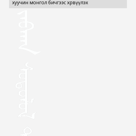
хуучин монгол бичгээс хөрвүүлэх