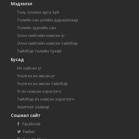
Мэдээлэл
Толь зохиох арга зүй
Толийн сан үсгийн дарааллаар
Толийн зургийн сан
Олон нийтийн нэмсэн үг
Олон нийтийн нэмсэн тайлбар
Тайлбар толийн тухай
Бусад
Их хайсан үг
Үнэлгээ их авсан үг
Үнэлгээ их авсан тайлбар
Үг их нэмсэн хэрэглэгч
Тайлбар их нэмсэн хэрэглэгч
Ашиглах заавар
Сошиал сайт
Facebook
Twitter