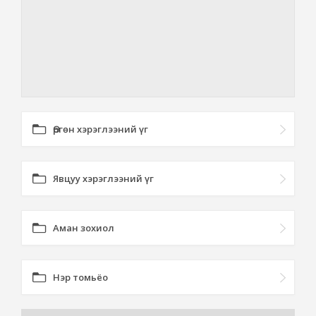
Өргөн хэрэглээний үг
Явцуу хэрэглээний үг
Аман зохиол
Нэр томьёо