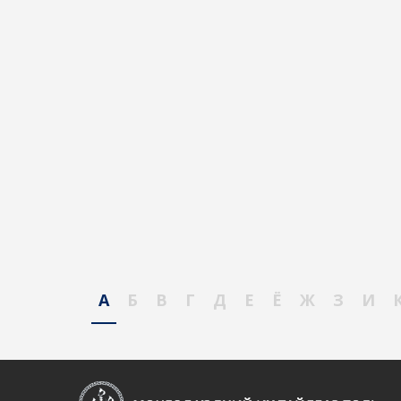
А
Б
В
Г
Д
Е
Ё
Ж
З
И