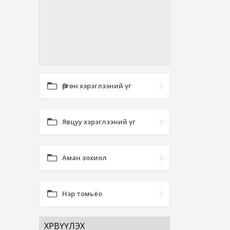
Өргөн хэрэглээний үг
Явцуу хэрэглээний үг
Аман зохиол
Нэр томьёо
ХӨРВҮҮЛЭХ