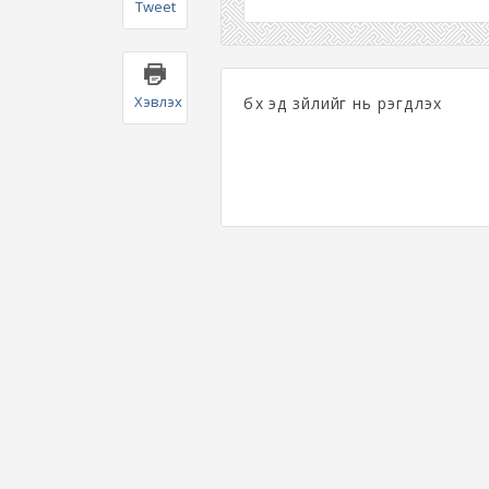
Tweet
Хэвлэх
бүх эд зүйлийг нь үрэгдүүлэх