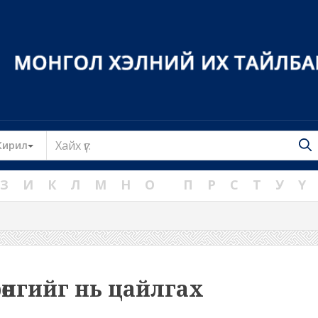
Toggle Dropdown
Кирил
З
И
К
Л
М
Н
О
П
Р
С
Т
У
Ү
рөнгийг нь цайлгах