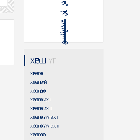
ᠬᠥᠷᠦᠩᠭᠡ ᠶᠢ ᠨᠢ ᠴᠠᠶᠢᠯᠭᠠᠬᠤ
ХӨРШ
ҮГ
ХӨРӨНГӨ
II
ХӨРӨНГӨГҮЙ
ХӨРӨНГӨДӨХ
ХӨРӨНГӨЖИХ
I
ХӨРӨНГӨЖИХ
II
ХӨРӨНГӨЖҮҮЛЭХ
I
ХӨРӨНГӨЖҮҮЛЭХ
II
ХӨРӨНГӨЛӨГ