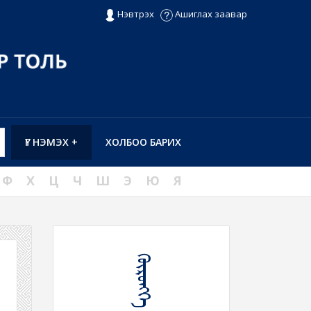
Нэвтрэх
Ашиглах заавар
ҮГ НЭМЭХ +
ХОЛБОО БАРИХ
Ф
Х
Ц
Ч
Ш
Э
Ю
Я