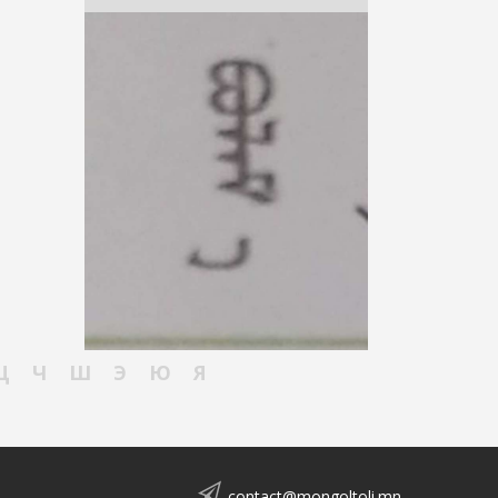
Ц
Ч
Ш
Э
Ю
Я
contact@mongoltoli.mn