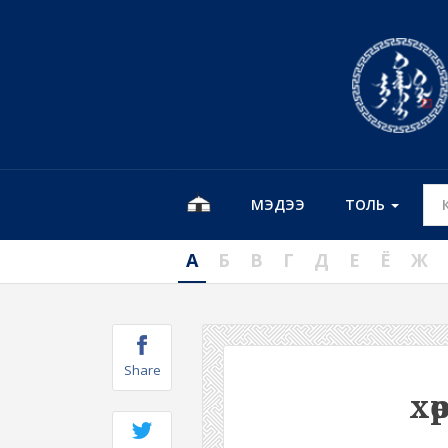
МЭДЭЭ
ТОЛЬ
А
Б
В
Г
Д
Е
Ё
Ж
Share
хө