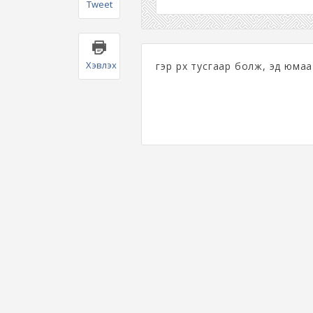
Tweet
Хэвлэх
гэр өрх тусгаар болж, эд юмаа