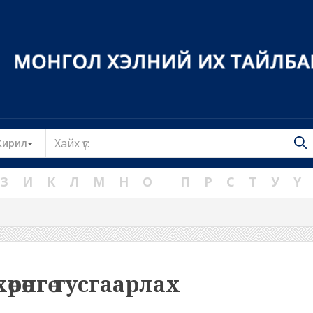
Toggle Dropdown
Кирил
З
И
К
Л
М
Н
О
П
Р
С
Т
У
Ү
хөрөнгө тусгаарлах