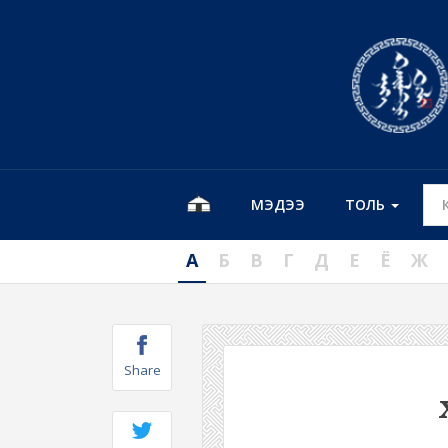
МЭДЭЭ
ТОЛЬ
А
Б
В
Г
Д
Е
Ё
Ж
Share