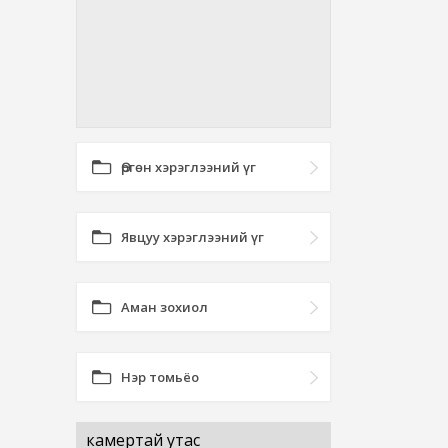
Өргөн хэрэглээний үг
Явцуу хэрэглээний үг
Аман зохиол
Нэр томьёо
камертай утас