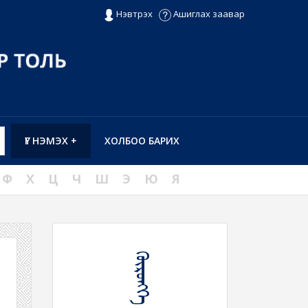
Нэвтрэх
Ашиглах заавар
ҮГ НЭМЭХ +
ХОЛБОО БАРИХ
Ф
Х
Ц
Ч
Ш
Э
Ю
Я