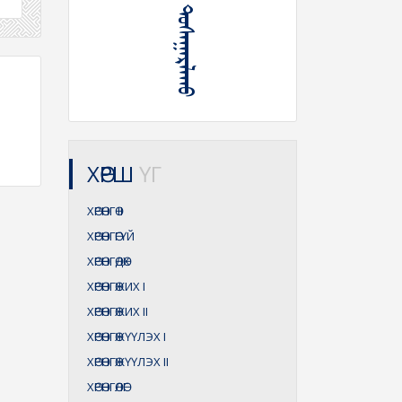
ᠬᠥᠷᠦᠩᠭᠡ ᠲᠤᠰᠠᠭᠠᠷᠯᠠᠬᠤ
ХӨРШ
ҮГ
ХӨРӨНГӨ
II
ХӨРӨНГӨГҮЙ
ХӨРӨНГӨДӨХ
ХӨРӨНГӨЖИХ
I
ХӨРӨНГӨЖИХ
II
ХӨРӨНГӨЖҮҮЛЭХ
I
ХӨРӨНГӨЖҮҮЛЭХ
II
ХӨРӨНГӨЛӨГ