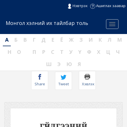
Нэвтрэх
Ашиглах заавар
Монгол хэлний их тайлбар толь
Menu
А
Б
В
Г
Д
Е
Ё
Ж
З
И
К
Л
М
Н
О
П
Р
С
Т
У
Ү
Ф
Х
Ц
Ч
Ш
Э
Ю
Я
Share
Tweet
Хэвлэх
гүйлгээний