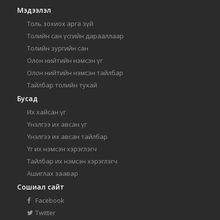
Мэдээлэл
Толь зохиох арга зүй
Толийн сан үсгийн дарааллаар
Толийн зургийн сан
Олон нийтийн нэмсэн үг
Олон нийтийн нэмсэн тайлбар
Тайлбар толийн тухай
Бусад
Их хайсан үг
Үнэлгээ их авсан үг
Үнэлгээ их авсан тайлбар
Үг их нэмсэн хэрэглэгч
Тайлбар их нэмсэн хэрэглэгч
Ашиглах заавар
Сошиал сайт
Facebook
Twitter