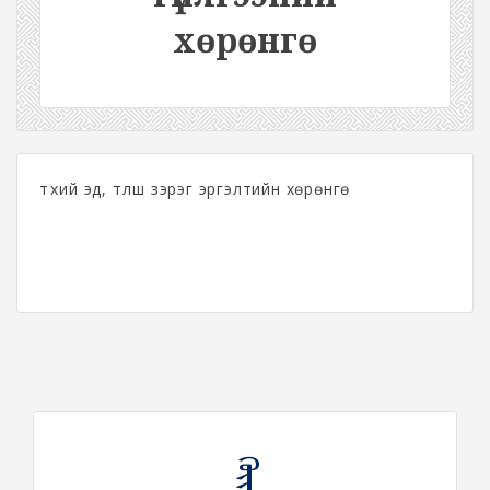
хөрөнгө
түүхий эд, түлш зэрэг эргэлтийн хөрөнгө