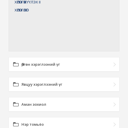
ХӨРӨНГӨЖҮҮЛЭХ
II
ХӨРӨНГӨЛӨГ
Өргөн хэрэглээний үг
Явцуу хэрэглээний үг
Аман зохиол
Нэр томьёо