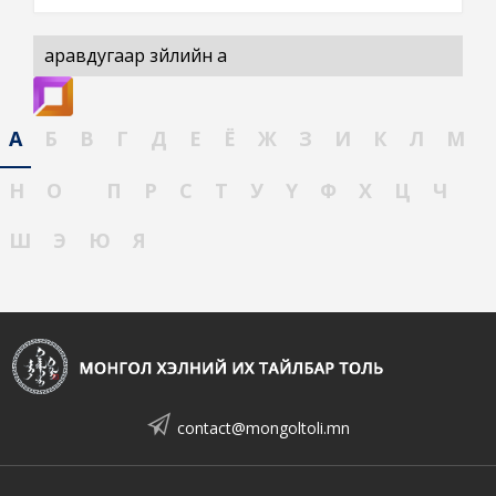
аравдугаар зүйлийн а
А
Б
В
Г
Д
Е
Ё
Ж
З
И
К
Л
М
Н
О
П
Р
С
Т
У
Ү
Ф
Х
Ц
Ч
Ш
Э
Ю
Я
contact@mongoltoli.mn