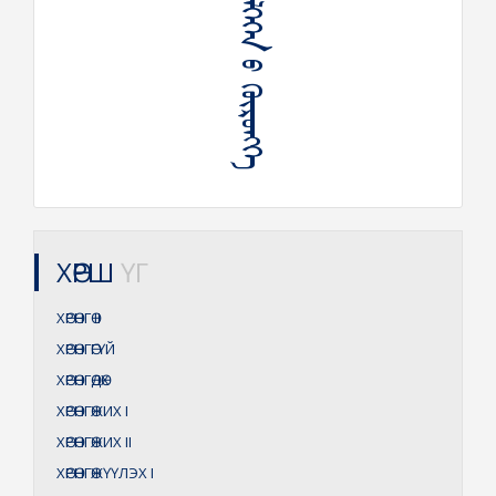
ᠭᠦᠢᠯᠭᠡᠭᠡᠨ ᠦ ᠬᠥᠷᠦᠩᠭᠡ
ХӨРШ
ҮГ
ХӨРӨНГӨ
II
ХӨРӨНГӨГҮЙ
ХӨРӨНГӨДӨХ
ХӨРӨНГӨЖИХ
I
ХӨРӨНГӨЖИХ
II
ХӨРӨНГӨЖҮҮЛЭХ
I