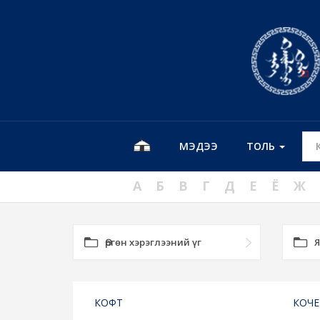
МЭДЭЭ
ТОЛЬ
А
Б
В
Г
Д
Е
Ё
Ж
Өргөн хэрэглээний үг
Я
КОФТ
КОЧЕ