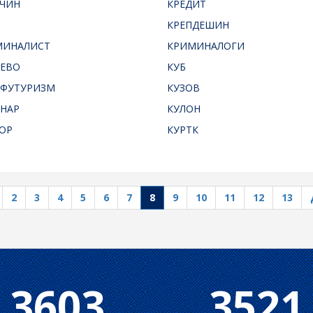
ЧИН
КРЕДИТ
М
КРЕПДЕШИН
МИНАЛИСТ
КРИМИНАЛОГИ
ЕВО
КУБ
ОФУТУРИЗМ
КУЗОВ
НАР
КУЛОН
ОР
КУРТК
2
3
4
5
6
7
8
9
10
11
12
13
3603
3521