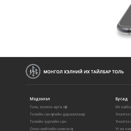
Мэдээлэл
Бусад
Толь зохиох арга зүй
Их хайса
Толийн сан үсгийн дарааллаар
Үнэлгээ 
Толийн зургийн сан
Үнэлгээ
Олон нийтийн нэмсэн үг
Үг их нэ