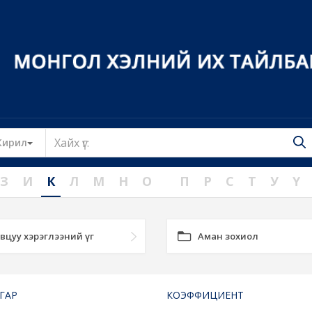
Toggle Dropdown
Кирил
З
И
К
Л
М
Н
О
П
Р
С
Т
У
Ү
вцуу хэрэглээний үг
Аман зохиол
ГАР
КОЭФФИЦИЕНТ