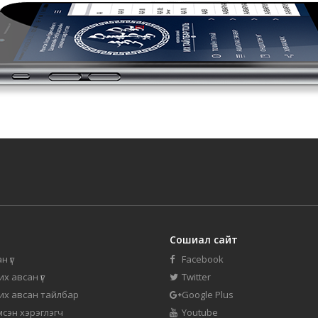
Сошиал сайт
н үг
Facebook
их авсан үг
Twitter
 их авсан тайлбар
Google Plus
мсэн хэрэглэгч
Youtube