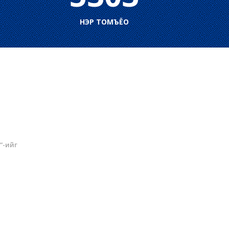
НЭР ТОМЪЁО
”-ийг