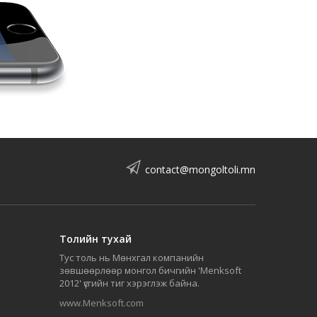
contact@mongoltoli.mn
Толийн тухай
Тус толь нь Мөнхгал компанийн
зөвшөөрлөөр монгол бичгийн 'Menksoft
2012' үсгийн тиг хэрэглэж байна.
www.Menksoft.com