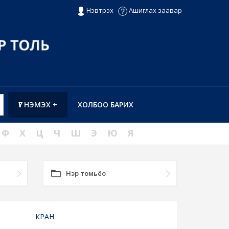
Нэвтрэх
Ашиглах заавар
ҮГ НЭМЭХ +
ХОЛБОО БАРИХ
Ф
Х
Ц
Ч
Ш
Э
Ю
Я
Нэр томьёо
КРАН