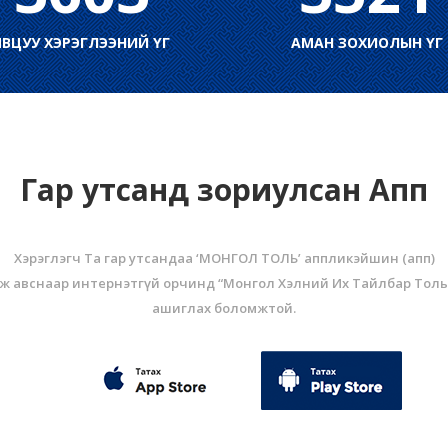
ЯВЦУУ ХЭРЭГЛЭЭНИЙ ҮГ
АМАН ЗОХИОЛЫН ҮГ
Гар утсанд зориулсан Апп
Хэрэглэгч Та гар утсандаа ‘МОНГОЛ ТОЛЬ’ аппликэйшин (aпп)
ж авснаар интернэтгүй орчинд “Монгол Хэлний Их Тайлбар Толь
ашиглах боломжтой.