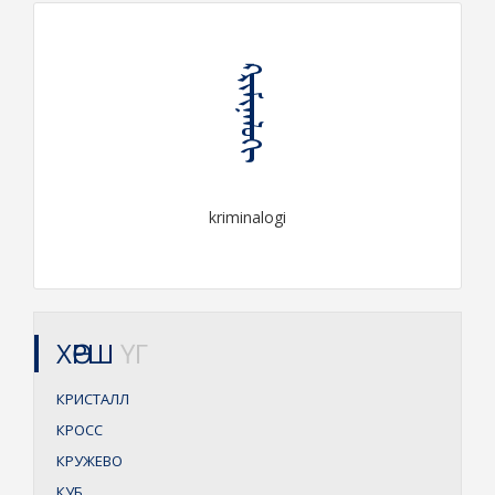
ᠺᠷᠢᠮᠢᠨᠠᠯᠥᠭᠢ
kriminalogi
ХӨРШ
ҮГ
КРИСТАЛЛ
КРОСС
КРУЖЕВО
КУБ