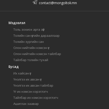
contact@mongoltoli.mn
Мэдээлэл
Толь зохиох арга зүй
Толийн сан үсгийн дарааллаар
Толийн зургийн сан
Олон нийтийн нэмсэн үг
Олон нийтийн нэмсэн тайлбар
Тайлбар толийн тухай
Бусад
Их хайсан үг
Үнэлгээ их авсан үг
Үнэлгээ их авсан тайлбар
Үг их нэмсэн хэрэглэгч
Тайлбар их нэмсэн хэрэглэгч
Ашиглах заавар