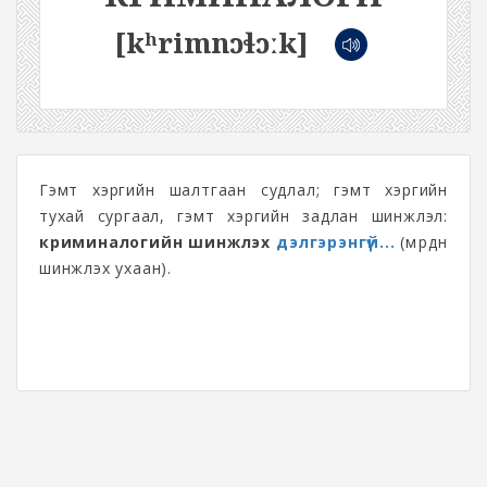
[kʰrimnɔɬɔːk]
Гэмт хэргийн шалтгаан судлал; гэмт хэргийн
тухай сургаал, гэмт хэргийн задлан шинжлэл:
криминалогийн шинжлэх
дэлгэрэнгүй...
(мөрдөн
шинжлэх ухаан).