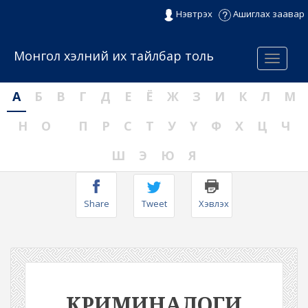
Нэвтрэх
Ашиглах заавар
Монгол хэлний их тайлбар толь
Menu
А
Б
В
Г
Д
Е
Ё
Ж
З
И
К
Л
М
Н
О
П
Р
С
Т
У
Ү
Ф
Х
Ц
Ч
Ш
Э
Ю
Я
Share
Tweet
Хэвлэх
КРИМИНАЛОГИ