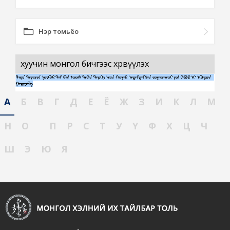
Нэр томьёо
хуучин монгол бичгээс хөрвүүлэх
А
Б
В
Г
Д
Е
Ё
Ж
З
И
К
Л
М
Н
О
П
Р
С
Т
У
Ү
Ф
Х
Ц
Ч
Ш
Э
Ю
Я