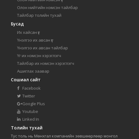
Олон нийтийн нэмсэн тайлбар
Тайлбар толийн тухай
Бусад
Их хайсан үг
Үнэлгээ их авсан үг
Үнэлгээ их авсан тайлбар
Үг их нэмсэн хэрэглэгч
Тайлбар их нэмсэн хэрэглэгч
Ашиглах заавар
Сошиал сайт
Facebook
Twitter
Google Plus
Youtube
Linked In
Толийн тухай
Тус толь нь Мөнхгал компанийн зөвшөөрлөөр монгол