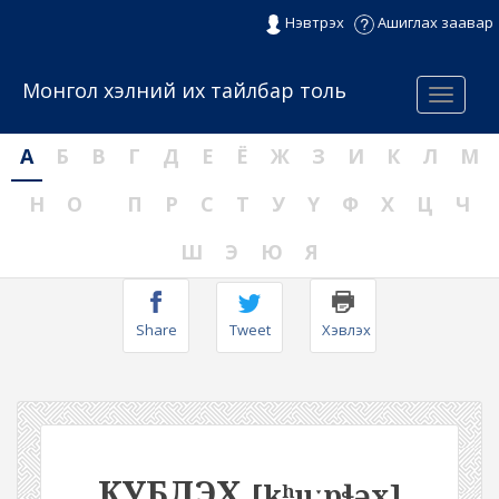
Нэвтрэх
Ашиглах заавар
Монгол хэлний их тайлбар толь
Menu
А
Б
В
Г
Д
Е
Ё
Ж
З
И
К
Л
М
Н
О
П
Р
С
Т
У
Ү
Ф
Х
Ц
Ч
Ш
Э
Ю
Я
Share
Tweet
Хэвлэх
КУБЛЭХ
[kʰuːpɬəx]