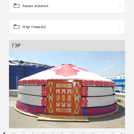
Аман зохиол
Нэр томьёо
ГЭР