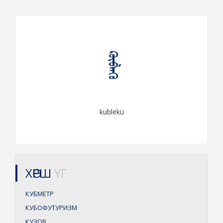
ᠺᠦᠪᠯᠡᠬᠦ
kublekü
ХӨРШ
ҮГ
КУБМЕТР
КУБОФУТУРИЗМ
КУЗОВ