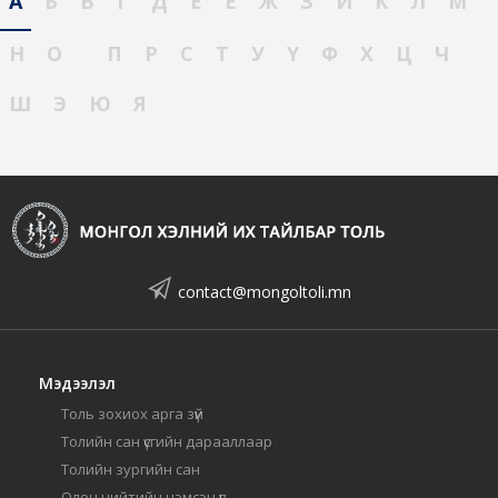
А
Б
В
Г
Д
Е
Ё
Ж
З
И
К
Л
М
Н
О
П
Р
С
Т
У
Ү
Ф
Х
Ц
Ч
Ш
Э
Ю
Я
contact@mongoltoli.mn
Мэдээлэл
Толь зохиох арга зүй
Толийн сан үсгийн дарааллаар
Толийн зургийн сан
Олон нийтийн нэмсэн үг