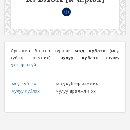
Дөрвөлжин болгон хураах:
мод кублэх
(мод
кубээр хэмжих),
чулуу кублэх
(чулуу
дэлгэрэнгүй...
мод кублэх
мод кубээр хэмжих
чулуу кублэх
чулуу дөрвөлжлөн өрөх