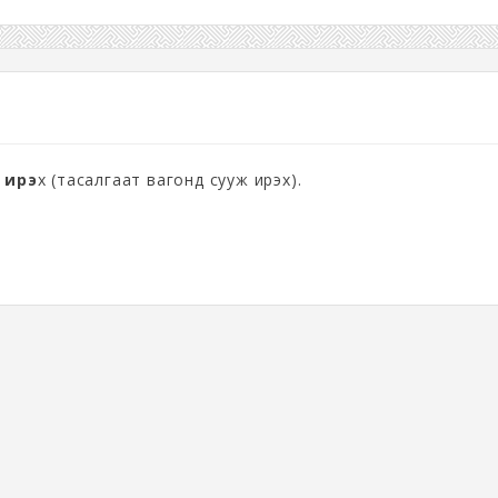
 ирэ
х (тасалгаат вагонд сууж ирэх).