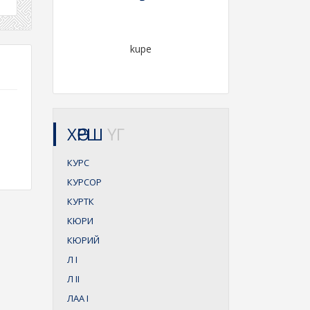
kupe
ХӨРШ
ҮГ
КУРС
КУРСОР
КУРТК
КЮРИ
КЮРИЙ
Л
I
Л
II
ЛАА
I