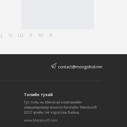
Ц
Ч
Ш
Э
Ю
Я
contact@mongoltoli.mn
Толийн тухай
Тус толь нь Мөнхгал компанийн
зөвшөөрлөөр монгол бичгийн 'Menksoft
2012' үсгийн тиг хэрэглэж байна.
www.Menksoft.com