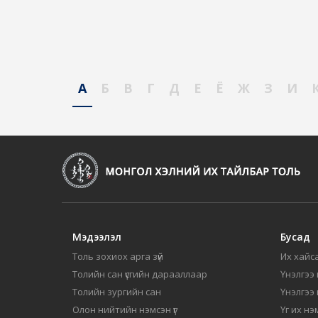
А
Б
В
Г
Д
Е
Ё
Ж
З
И
Мэдээлэл
Бусад
Толь зохиох арга зүй
Их хайса
Толийн сан үсгийн дарааллаар
Үнэлгээ 
Толийн зургийн сан
Үнэлгээ
Олон нийтийн нэмсэн үг
Үг их нэ