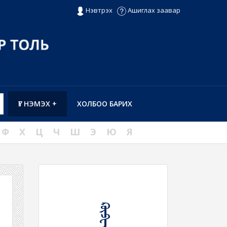
Нэвтрэх
Ашиглах заавар
ҮГ НЭМЭХ +
ХОЛБОО БАРИХ
Ф
Х
Ц
Ч
Ш
Э
Ю
Я
ᠺᠦᠫᠧ