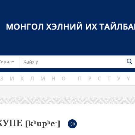
Toggle Dropdown
Кирил
З
И
К
Л
М
Н
О
П
Р
С
Т
У
Ү
КУПЕ
[kʰupʰeː]