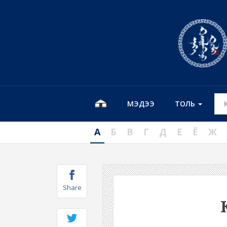
МЭДЭЭ
ТОЛЬ
А
Б
В
Г
Д
Е
Ё
Ж
Share