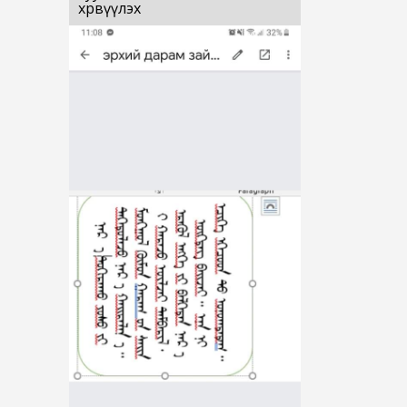
хөрвүүлэх