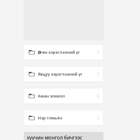
Өргөн хэрэглээний үг
Явцуу хэрэглээний үг
Аман зохиол
Нэр томьёо
хуучин монгол бичгээс