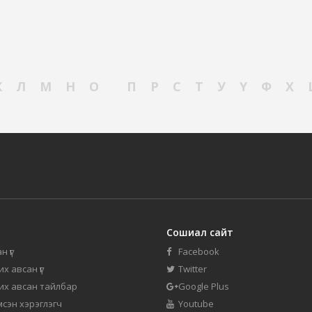
К
Л
М
Н
О
П
Р
С
Т
У
Ү
Ф
Х
Сошиал сайт
н үг
Facebook
их авсан үг
Twitter
 их авсан тайлбар
Google Plus
мсэн хэрэглэгч
Youtube