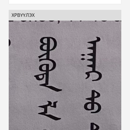
ХӨРВҮҮЛЭХ