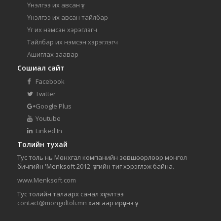
Үнэлгээ их авсан үг
Үнэлгээ их авсан тайлбар
Үг их нэмсэн хэрэглэгч
Тайлбар их нэмсэн хэрэглэгч
Ашиглах заавар
Сошиал сайт
Facebook
Twitter
Google Plus
Youtube
Linked In
Толийн тухай
Тус толь нь Мөнхгал компанийн зөвшөөрлөөр монгол
бичгийн 'Menksoft 2012' үсгийн тиг хэрэглэж байна.
www.Menksoft.com
Тус толийн талаарх санал хүсэлтээ
contact@mongoltoli.mn
хаягаар ирүүлнэ үү.