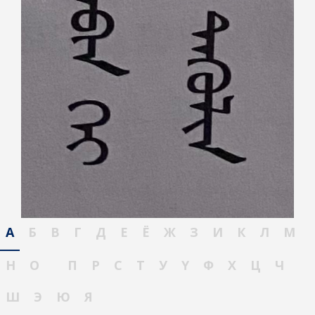
А
Б
В
Г
Д
Е
Ё
Ж
З
И
К
Л
М
Н
О
П
Р
С
Т
У
Ү
Ф
Х
Ц
Ч
Ш
Э
Ю
Я