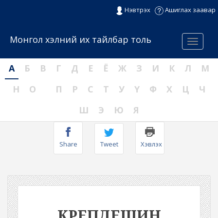
Нэвтрэх
Ашиглах заавар
Монгол хэлний их тайлбар толь
Menu
А
Б
В
Г
Д
Е
Ё
Ж
З
И
К
Л
М
Н
О
П
Р
С
Т
У
Ү
Ф
Х
Ц
Ч
Ш
Э
Ю
Я
Share
Tweet
Хэвлэх
КРЕПДЕШИН