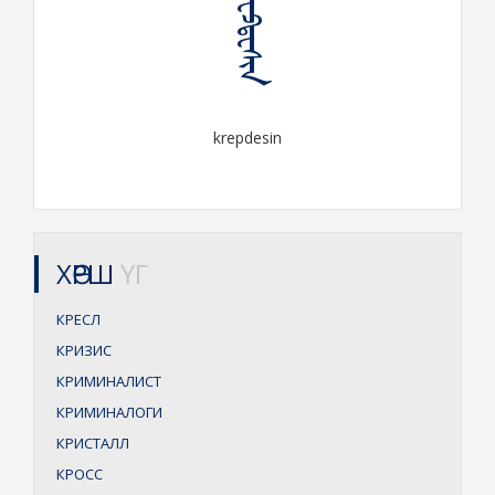
ᠺᠷᠧᠫᠳᠧᠰᠢᠨ
krepdesin
ХӨРШ
ҮГ
КРЕСЛ
КРИЗИС
КРИМИНАЛИСТ
КРИМИНАЛОГИ
КРИСТАЛЛ
КРОСС