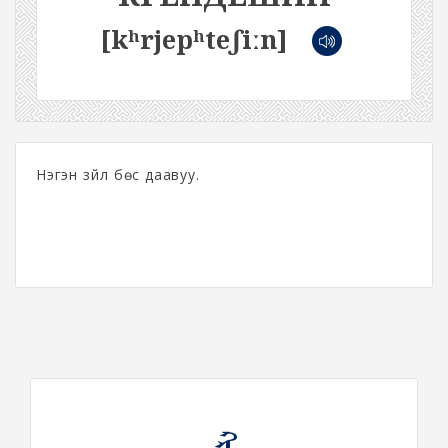
[kʰrjepʰteʃiːn]
Нэгэн зүйл бөс даавуу.