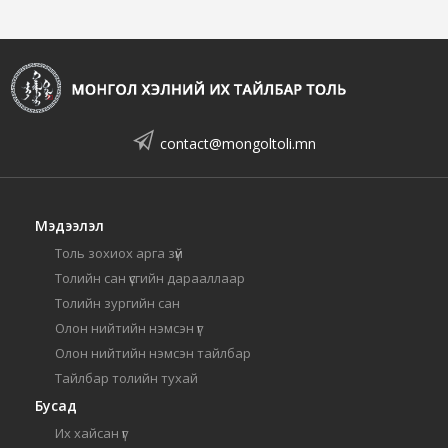
contact@mongoltoli.mn
Мэдээлэл
Толь зохиох арга зүй
Толийн сан үсгийн дарааллаар
Толийн зургийн сан
Олон нийтийн нэмсэн үг
Олон нийтийн нэмсэн тайлбар
Тайлбар толийн тухай
Бусад
Их хайсан үг