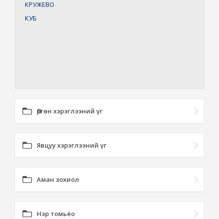
КРУЖЕВО
КУБ
Өргөн хэрэглээний үг
Явцуу хэрэглээний үг
Аман зохиол
Нэр томьёо