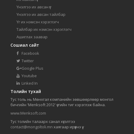
Үнэлгээ их авсан үг
Үнэлгээ их авсан тайлбар
Үг их нэмсэн хэрэглэгч
Тайлбар их нэмсэн хэрэглэгч
Ашиглах заавар
Сошиал сайт
Facebook
Twitter
Google Plus
Youtube
Linked In
Толийн тухай
Тус толь нь Мөнхгал компанийн зөвшөөрлөөр монгол
бичгийн 'Menksoft 2012' үсгийн тиг хэрэглэж байна.
www.Menksoft.com
Тус толийн талаарх санал хүсэлтээ
contact@mongoltoli.mn
хаягаар ирүүлнэ үү.