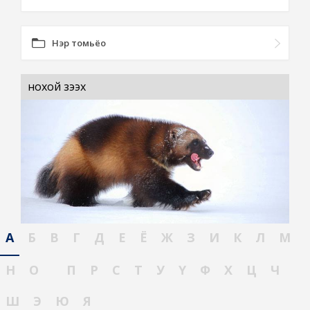
Нэр томьёо
нохой зээх
А
Б
В
Г
Д
Е
Ё
Ж
З
И
К
Л
М
Н
О
П
Р
С
Т
У
Ү
Ф
Х
Ц
Ч
Ш
Э
Ю
Я