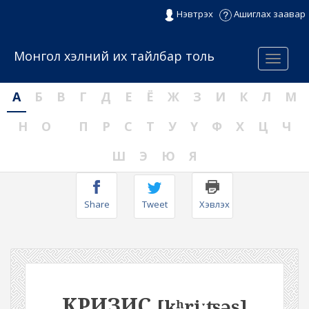
Нэвтрэх
Ашиглах заавар
Монгол хэлний их тайлбар толь
Menu
А
Б
В
Г
Д
Е
Ё
Ж
З
И
К
Л
М
Н
О
П
Р
С
Т
У
Ү
Ф
Х
Ц
Ч
Ш
Э
Ю
Я
Share
Tweet
Хэвлэх
КРИЗИС
[kʰriːʦəs]