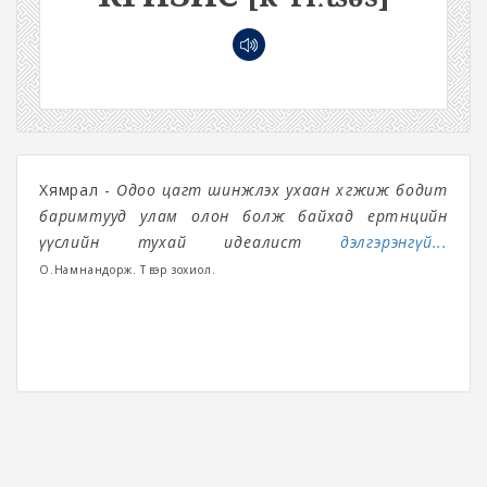
Хямрал -
Одоо цагт шинжлэх ухаан хөгжиж бодит
баримтууд улам олон болж байхад ертөнцийн
үүслийн тухай идеалист
дэлгэрэнгүй...
О.Намнандорж. Түүвэр зохиол.