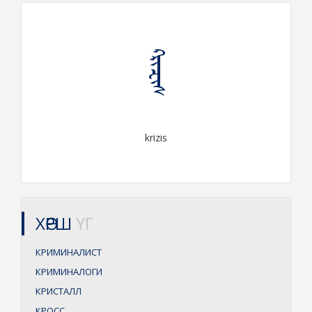
ᠺᠷᠢᠽᠢᠰ
krizis
ХӨРШ
ҮГ
КРИМИНАЛИСТ
КРИМИНАЛОГИ
КРИСТАЛЛ
КРОСС