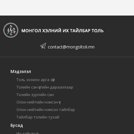
contact@mongoltoli.mn
Мэдээлэл
Толь зохиох арга зүй
Толийн сан үсгийн дарааллаар
Толийн зургийн сан
Олон нийтийн нэмсэн үг
Олон нийтийн нэмсэн тайлбар
Тайлбар толийн тухай
Бусад
Их хайсан үг