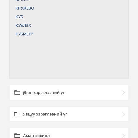
КРУЖЕВО
КУБ
КУБЛЭХ
КУБМЕТР
Өргөн хэрэглээний үг
Явцуу хэрэглээний үг
Аман зохиол