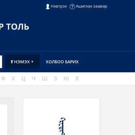
Нэвтрэх
Ашиглах заавар
ҮГ НЭМЭХ +
ХОЛБОО БАРИХ
Ф
Х
Ц
Ч
Ш
Э
Ю
Я
ᠺᠷᠧᠳᠢᠲ