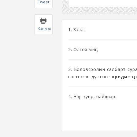
Tweet
Хэвлэх
1. Зээл;
2. Олгох мөнгө;
3. Боловсролын салбарт сура
нэгтгэсэн дүгнэлт:
кредит ц
4. Нэр хүнд, найдвар.