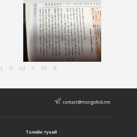
Ц
Ч
Ш
Э
Ю
Я
contact@mongoltoli.mn
Толийн тухай