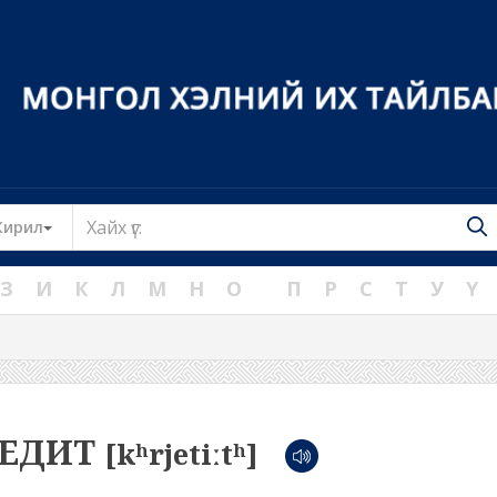
Toggle Dropdown
Кирил
З
И
К
Л
М
Н
О
П
Р
С
Т
У
Ү
РЕДИТ
[kʰrjetiːtʰ]