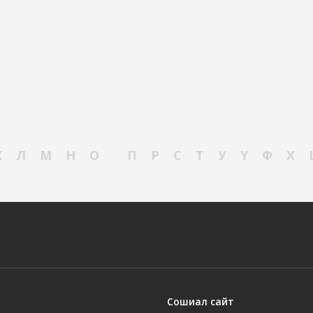
К
Л
М
Н
О
П
Р
С
Т
У
Ү
Ф
Х
Сошиал сайт