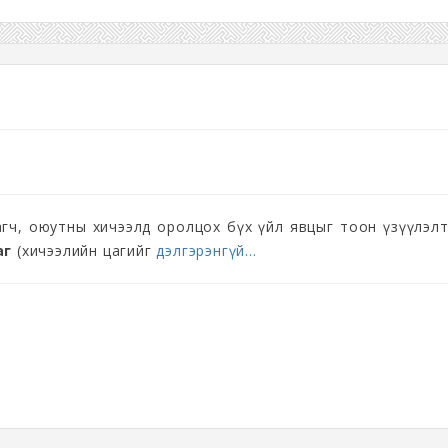
гч, оюутны хичээлд оролцох бүх үйл явцыг тоон үзүүлэл
аг
(хичээлийн цагийг
дэлгэрэнгүй...