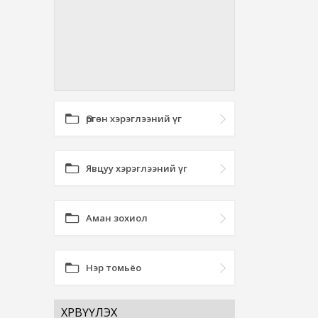
Өргөн хэрэглээний үг
Явцуу хэрэглээний үг
Аман зохиол
Нэр томьёо
ХӨРВҮҮЛЭХ