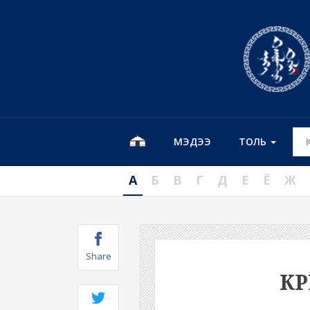
МЭДЭЭ
ТОЛЬ
А
Б
В
Г
Д
Е
Ё
Ж
Share
К