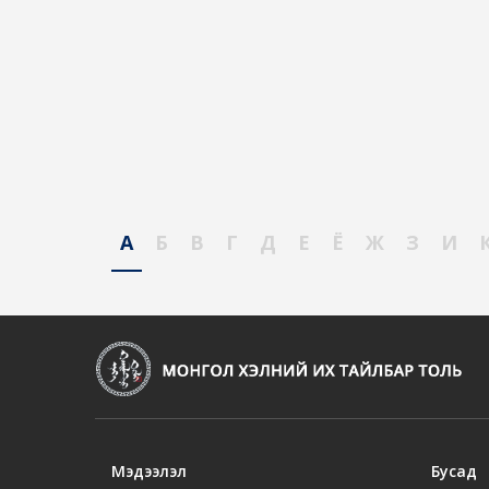
А
Б
В
Г
Д
Е
Ё
Ж
З
И
Мэдээлэл
Бусад