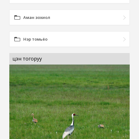
Аман зохиол
Нэр томьёо
цэн тогоруу