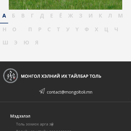
А
Б
В
Г
Д
Е
Ё
Ж
З
И
К
Л
М
Н
О
П
Р
С
Т
У
Ү
Ф
Х
Ц
Ч
Ш
Э
Ю
Я
contact@mongoltoli.mn
Мэдээлэл
Толь зохиох арга зүй