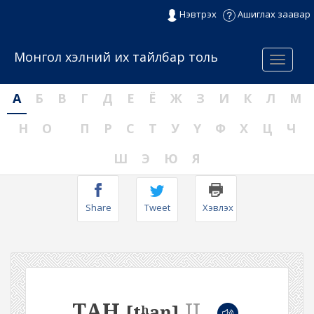
Нэвтрэх
Ашиглах заавар
Монгол хэлний их тайлбар толь
Menu
А
Б
В
Г
Д
Е
Ё
Ж
З
И
К
Л
М
Н
О
П
Р
С
Т
У
Ү
Ф
Х
Ц
Ч
Ш
Э
Ю
Я
Share
Tweet
Хэвлэх
ТАН
II
[tʰaŋ]