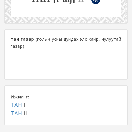
тан газар
(голын усны дундах элс хайр, чулуутай
газар).
Ижил үг:
ТАН
I
ТАН
III