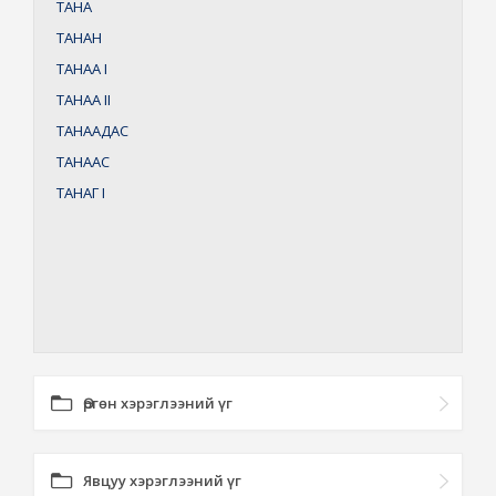
ТАНА
ТАНАН
ТАНАА
I
ТАНАА
II
ТАНААДАС
ТАНААС
ТАНАГ
I
Өргөн хэрэглээний үг
Явцуу хэрэглээний үг