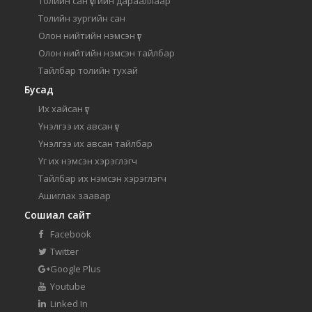
Толийн сан үсгийн дарааллаар
Толийн зургийн сан
Олон нийтийн нэмсэн үг
Олон нийтийн нэмсэн тайлбар
Тайлбар толийн тухай
Бусад
Их хайсан үг
Үнэлгээ их авсан үг
Үнэлгээ их авсан тайлбар
Үг их нэмсэн хэрэглэгч
Тайлбар их нэмсэн хэрэглэгч
Ашиглах заавар
Сошиал сайт
Facebook
Twitter
Google Plus
Youtube
Linked In