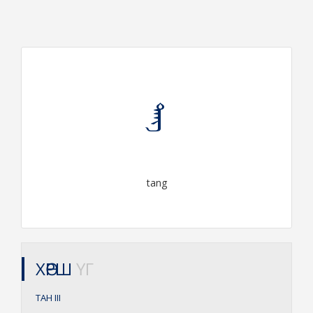
ᠲᠠᠩ
tang
ХӨРШ
ҮГ
ТАН
III