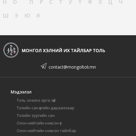
Н
О
П
Р
С
Т
У
Ү
Ф
Х
Ц
Ч
Ш
Э
Ю
Я
contact@mongoltoli.mn
Мэдээлэл
Толь зохиох арга зүй
Толийн сан үсгийн дарааллаар
Толийн зургийн сан
Олон нийтийн нэмсэн үг
Олон нийтийн нэмсэн тайлбар