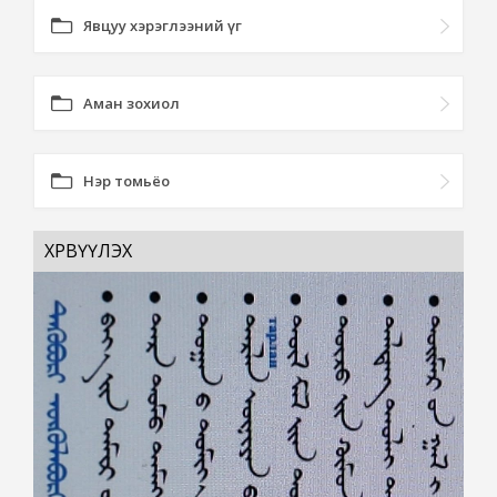
Явцуу хэрэглээний үг
Аман зохиол
Нэр томьёо
ХӨРВҮҮЛЭХ