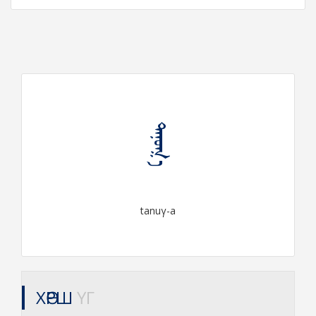
ᠲᠠᠨᠤᠭ᠎ᠠ
tanuγ-a
ХӨРШ
ҮГ