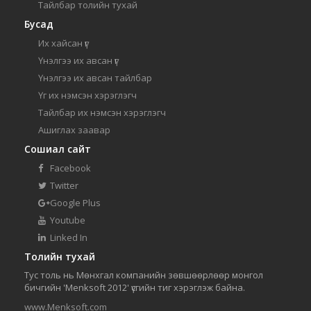
Тайлбар толийн тухай
Бусад
Их хайсан үг
Үнэлгээ их авсан үг
Үнэлгээ их авсан тайлбар
Үг их нэмсэн хэрэглэгч
Тайлбар их нэмсэн хэрэглэгч
Ашиглах заавар
Сошиал сайт
Facebook
Twitter
Google Plus
Youtube
Linked In
Толийн тухай
Тус толь нь Мөнхгал компанийн зөвшөөрлөөр монгол
бичгийн 'Menksoft 2012' үсгийн тиг хэрэглэж байна.
www.Menksoft.com