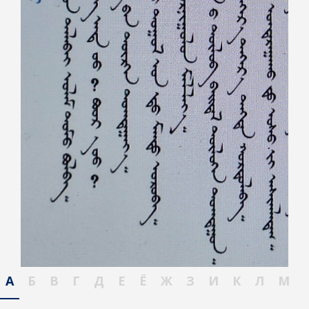
А
Б
В
Г
Д
Е
Ё
Ж
З
И
К
Л
М