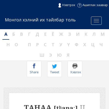
Нэвтрэх
Ашиглах заавар
Монгол хэлний их тайлбар толь
Menu
А
Б
В
Г
Д
Е
Ё
Ж
З
И
К
Л
М
Н
О
П
Р
С
Т
У
Ү
Ф
Х
Ц
Ч
Ш
Э
Ю
Я
Share
Tweet
Хэвлэх
ТАНАА
II
[tʰanaː]