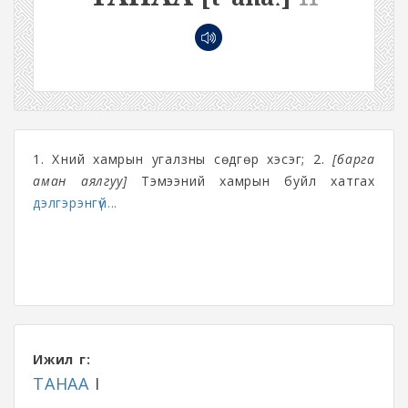
1. Хүний хамрын угалзны сөдгөр хэсэг; 2.
[барга
аман аялгуу]
Тэмээний хамрын буйл хатгах
дэлгэрэнгүй...
Ижил үг:
ТАНАА
I