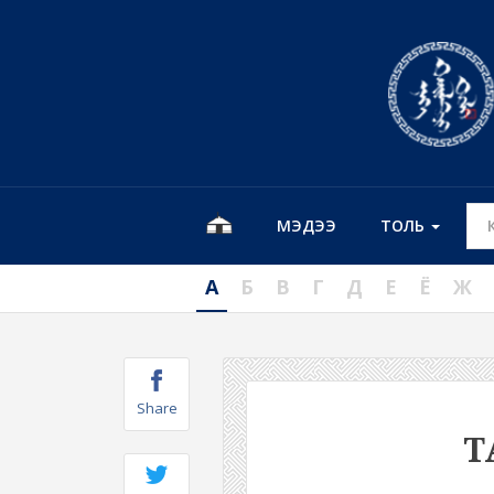
МЭДЭЭ
ТОЛЬ
А
Б
В
Г
Д
Е
Ё
Ж
Share
Т