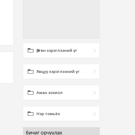
Өргөн хэрэглээний үг
Явцуу хэрэглээний үг
Аман зохиол
Нэр томьёо
бичиг орчуулах