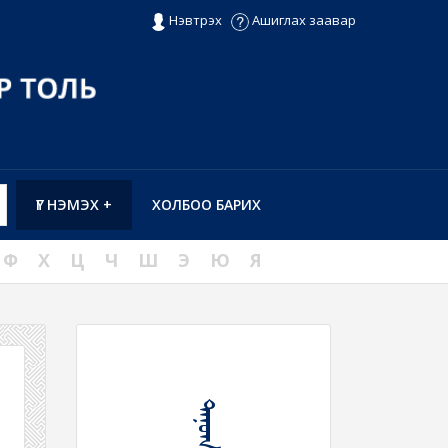
Нэвтрэх
Ашиглах заавар
ҮГ НЭМЭХ +
ХОЛБОО БАРИХ
Ф
Х
Ц
Ч
Ш
Э
Ю
Я
ᠲᠠᠨᠤᠭ