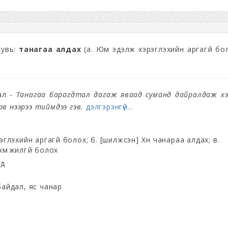
хувь:
танагаа алдах
(а. Юм эдэлж хэрэглэхийн аргагүй бо
ал -
Танагаа барагдтал дагаж яваад суманд дайралдаж үхэ
в нээрээ тиймдээ гэв.
дэлгэрэнгүй...
глэхийн аргагүй болох; б. [шилжсэн] Хүн чанараа алдах; в.
хүмүүжилгүй болох
эд
айдал, яс чанар