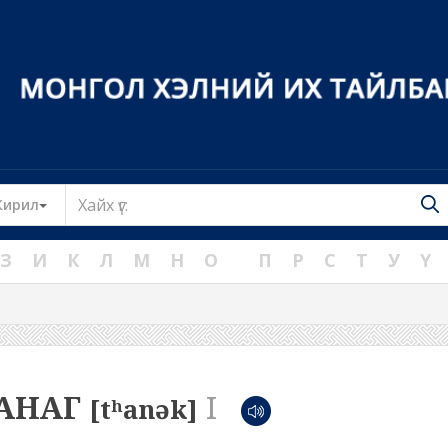
Toggle Dropdown
Кирил
З
И
К
Л
М
Н
О
П
Р
С
Т
У
Ү
АНАГ
I
[tʰanək]