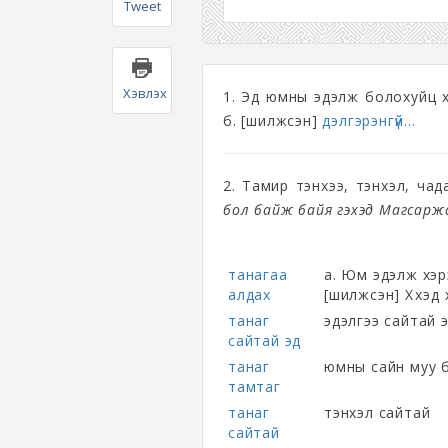
Tweet
Хэвлэх
1. Эд юмны эдэлж болохуйц 
б. [шилжсэн]
дэлгэрэнгүй...
2. Тамир тэнхээ, тэнхэл, чад
бол байж байя гэхэд Магсаржа
танагаа
а. Юм эдэлж хэрэ
алдах
[шилжсэн] Хүүхэд 
танаг
эдэлгээ сайтай 
сайтай эд
танаг
юмны сайн муу б
тамтаг
танаг
тэнхэл сайтай
сайтай