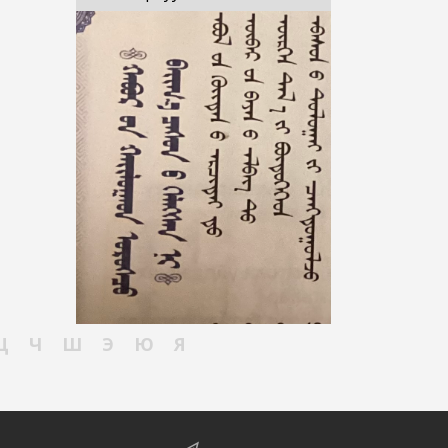
Ц
Ч
Ш
Э
Ю
Я