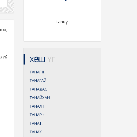
tanuγ
лох;
хгүй
ХӨРШ
ҮГ
ТАНАГ
II
ТАНАГАЙ
ТАНАДАС
ТАНАЙХАН
ТАНАЛТ
ТАНАР
:
ТАНАТ
:
ТАНАХ