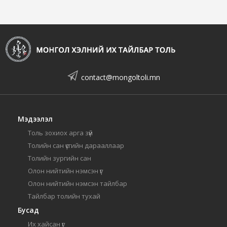
contact@mongoltoli.mn
Мэдээлэл
Толь зохиох арга зүй
Толийн сан үсгийн дарааллаар
Толийн зургийн сан
Олон нийтийн нэмсэн үг
Олон нийтийн нэмсэн тайлбар
Тайлбар толийн тухай
Бусад
Их хайсан үг