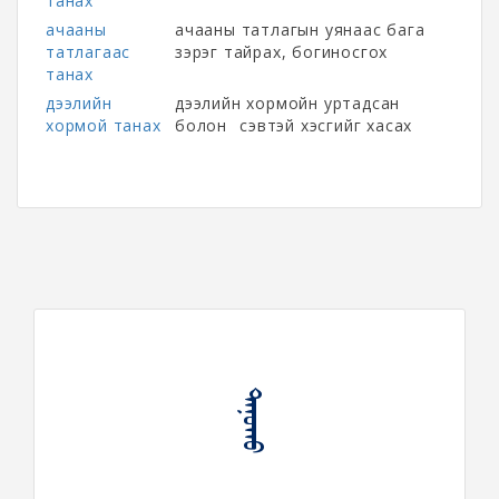
танах
ачааны
ачааны татлагын уянаас бага
татлагаас
зэрэг тайрах, богиносгох
танах
дээлийн
дээлийн хормойн уртадсан
хормой танах
болон өө сэвтэй хэсгийг хасах
ᠲᠠᠨᠤᠬᠤ