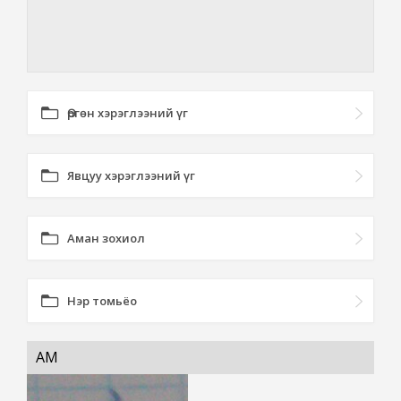
Өргөн хэрэглээний үг
Явцуу хэрэглээний үг
Аман зохиол
Нэр томьёо
АМ