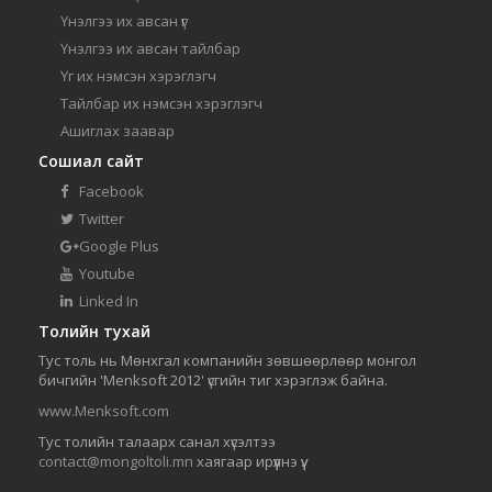
Үнэлгээ их авсан үг
Үнэлгээ их авсан тайлбар
Үг их нэмсэн хэрэглэгч
Тайлбар их нэмсэн хэрэглэгч
Ашиглах заавар
Сошиал сайт
Facebook
Twitter
Google Plus
Youtube
Linked In
Толийн тухай
Тус толь нь Мөнхгал компанийн зөвшөөрлөөр монгол
бичгийн 'Menksoft 2012' үсгийн тиг хэрэглэж байна.
www.Menksoft.com
Тус толийн талаарх санал хүсэлтээ
contact@mongoltoli.mn
хаягаар ирүүлнэ үү.