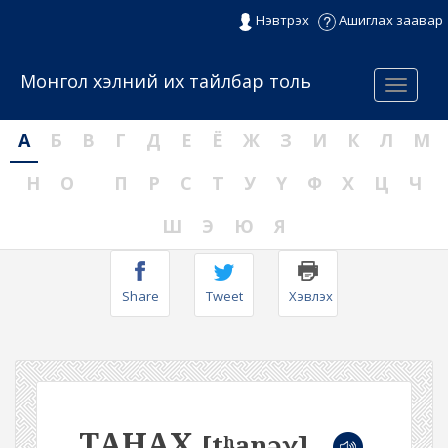
Нэвтрэх
Ашиглах заавар
Монгол хэлний их тайлбар толь
Menu
А
Б
В
Г
Д
Е
Ё
Ж
З
И
К
Л
М
Н
О
П
Р
С
Т
У
Ү
Ф
Х
Ц
Ч
Ш
Э
Ю
Я
Share
Tweet
Хэвлэх
ТАНАХ
[tʰanəχ]