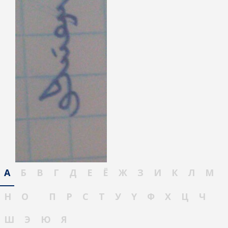
А
Б
В
Г
Д
Е
Ё
Ж
З
И
К
Л
М
Н
О
П
Р
С
Т
У
Ү
Ф
Х
Ц
Ч
Ш
Э
Ю
Я