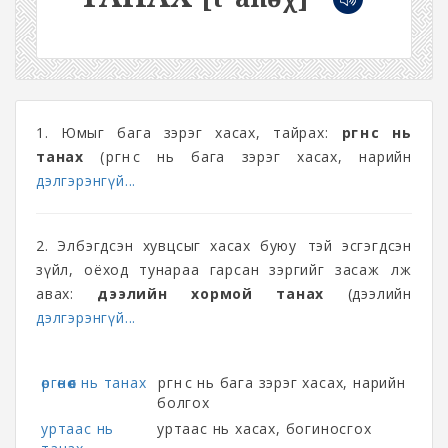
1. Юмыг бага зэрэг хасах, тайрах:
өргөнөөс нь
танах
(өргөнөөс нь бага зэрэг хасах, нарийн
дэлгэрэнгүй...
2. Элбэгдсэн хувцсыг хасах буюу өөтэй эсгэгдсэн
зүйл, оёход тунараа гарсан зэргийг засаж өөлж
авах:
дээлийн хормой танах
(дээлийн
дэлгэрэнгүй...
өргөнөөс нь танах
өргөнөөс нь бага зэрэг хасах, нарийн
болгох
уртаас нь
уртаас нь хасах, богиносгох