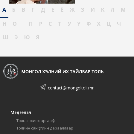
А
Б
В
Г
Д
Е
Ё
Ж
З
И
К
Л
М
Н
О
П
Р
С
Т
У
Ү
Ф
Х
Ц
Ч
Ш
Э
Ю
Я
contact@mongoltoli.mn
Мэдээлэл
Толь зохиох арга зүй
Толийн сан үсгийн дарааллаар