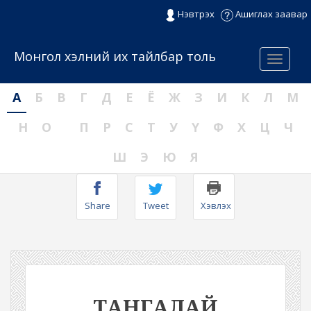
Нэвтрэх
Ашиглах заавар
Монгол хэлний их тайлбар толь
Menu
А
Б
В
Г
Д
Е
Ё
Ж
З
И
К
Л
М
Н
О
П
Р
С
Т
У
Ү
Ф
Х
Ц
Ч
Ш
Э
Ю
Я
Share
Tweet
Хэвлэх
ТАНГАЛАЙ