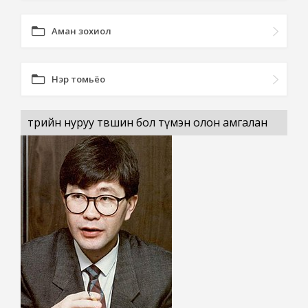
Аман зохиол
Нэр томьёо
төрийн нуруу төвшин бол түмэн олон амгалан