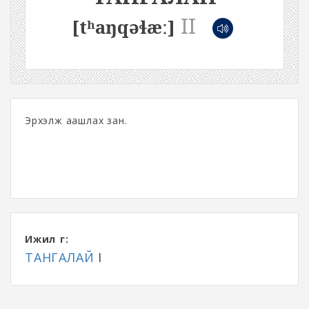
II
[tʰaŋqəɬæː]
Эрхэлж аашлах зан.
Ижил үг:
ТАНГАЛАЙ
I