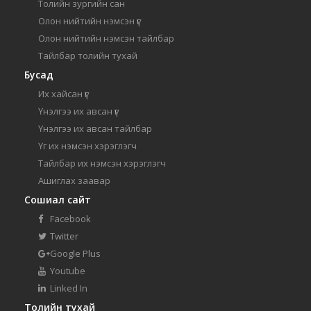
Толийн зургийн сан
Олон нийтийн нэмсэн үг
Олон нийтийн нэмсэн тайлбар
Тайлбар толийн тухай
Бусад
Их хайсан үг
Үнэлгээ их авсан үг
Үнэлгээ их авсан тайлбар
Үг их нэмсэн хэрэглэгч
Тайлбар их нэмсэн хэрэглэгч
Ашиглах заавар
Сошиал сайт
Facebook
Twitter
Google Plus
Youtube
Linked In
Толийн тухай