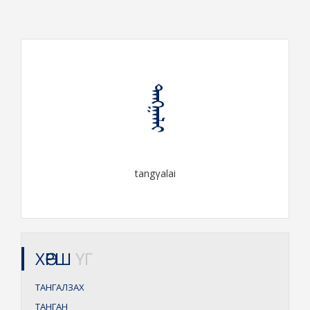
ᠲᠠᠩᠭᠠᠯᠠᠢ
tangγalai
ХӨРШ
ҮГ
ТАНГАЛЗАХ
ТАНГАН