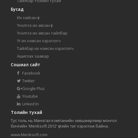
Тайлбар толийн тухай
Бусад
Их хайсан үг
Үнэлгээ их авсан үг
Үнэлгээ их авсан тайлбар
Үг их нэмсэн хэрэглэгч
Тайлбар их нэмсэн хэрэглэгч
Ашиглах заавар
Сошиал сайт
Facebook
Twitter
Google Plus
Youtube
Linked In
Толийн тухай
Тус толь нь Мөнхгал компанийн зөвшөөрлөөр монгол
бичгийн 'Menksoft 2012' үсгийн тиг хэрэглэж байна.
www.Menksoft.com