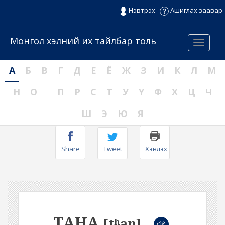
Нэвтрэх
Ашиглах заавар
Монгол хэлний их тайлбар толь
Menu
А
Б
В
Г
Д
Е
Ё
Ж
З
И
К
Л
М
Н
О
П
Р
С
Т
У
Ү
Ф
Х
Ц
Ч
Ш
Э
Ю
Я
Share
Tweet
Хэвлэх
ТАНА
[tʰan]