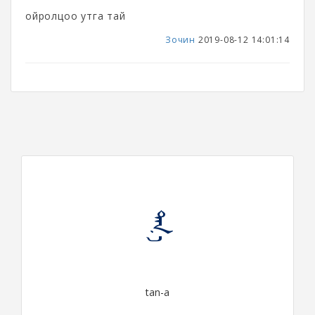
ойролцоо утга тай
Зочин
2019-08-12 14:01:14
ᠲᠠᠨ᠎ᠠ
tan-a