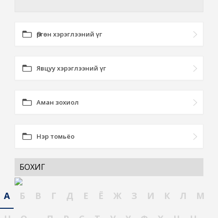
Өргөн хэрэглээний үг
Явцуу хэрэглээний үг
Аман зохиол
Нэр томьёо
БОХИГ
А
Б
В
Г
Д
Е
Ё
Ж
З
И
К
Л
М