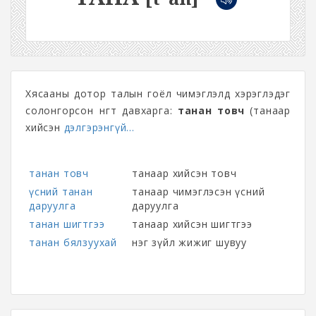
Хясааны дотор талын гоёл чимэглэлд хэрэглэдэг
солонгорсон өнгөт давхарга:
танан товч
(танаар
хийсэн
дэлгэрэнгүй...
танан товч
танаар хийсэн товч
үсний танан
танаар чимэглэсэн үсний
даруулга
даруулга
танан шигтгээ
танаар хийсэн шигтгээ
танан бялзуухай
нэг зүйл жижиг шувуу