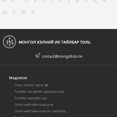
Н
О
П
Р
С
Т
У
Ү
Ф
Х
Ц
Ч
Ш
Э
Ю
Я
contact@mongoltoli.mn
Мэдээлэл
Толь зохиох арга зүй
Толийн сан үсгийн дарааллаар
Толийн зургийн сан
Олон нийтийн нэмсэн үг
Олон нийтийн нэмсэн тайлбар