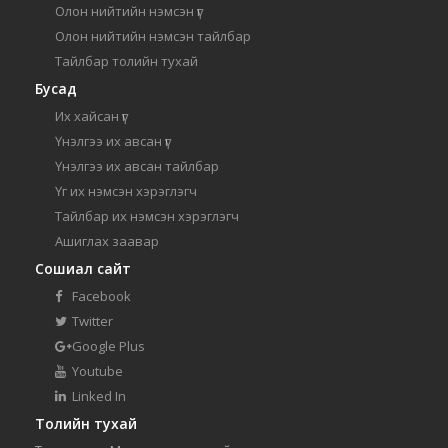
Олон нийтийн нэмсэн үг
Олон нийтийн нэмсэн тайлбар
Тайлбар толийн тухай
Бусад
Их хайсан үг
Үнэлгээ их авсан үг
Үнэлгээ их авсан тайлбар
Үг их нэмсэн хэрэглэгч
Тайлбар их нэмсэн хэрэглэгч
Ашиглах заавар
Сошиал сайт
Facebook
Twitter
Google Plus
Youtube
Linked In
Толийн тухай