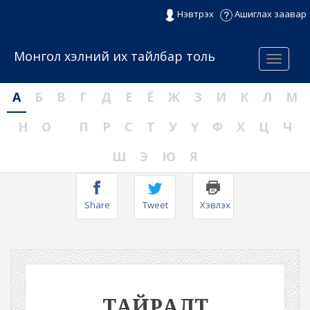
Нэвтрэх
Ашиглах заавар
Монгол хэлний их тайлбар толь
Menu
А
Б
В
Г
Д
Е
Ё
Ж
З
И
К
Л
М
Н
О
П
Р
С
Т
У
Ү
Ф
Х
Ц
Ч
Ш
Э
Ю
Я
Share
Tweet
Хэвлэх
ТАЙРАЛТ