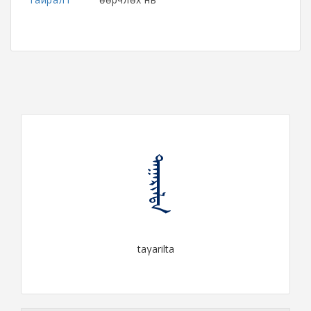
ᠲᠠᠭᠠᠷᠢᠯᠲᠠ
taγarilta