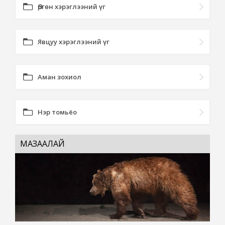
Өргөн хэрэглээний үг
Явцуу хэрэглээний үг
Аман зохиол
Нэр томьёо
МАЗААЛАЙ