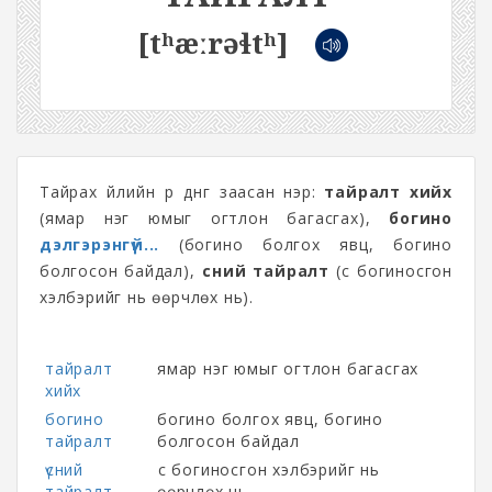
[tʰæːrəɬtʰ]
Тайрах үйлийн үр дүнг заасан нэр:
тайралт хийх
(ямар нэг юмыг огтлон багасгах),
богино
дэлгэрэнгүй...
(богино болгох явц, богино
болгосон байдал),
үсний тайралт
(үс богиносгон
хэлбэрийг нь өөрчлөх нь).
тайралт
ямар нэг юмыг огтлон багасгах
хийх
богино
богино болгох явц, богино
тайралт
болгосон байдал
үсний
үс богиносгон хэлбэрийг нь
тайралт
өөрчлөх нь