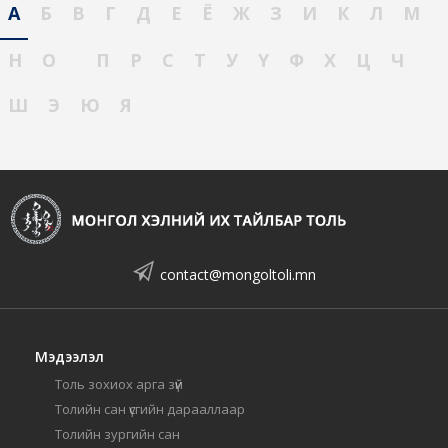
А
Б
В
Г
Д
Е
Ё
Ж
З
И
К
Л
М
Н
О
П
Р
С
Т
У
Ү
Ф
Х
Ц
Ч
Ш
Э
Ю
Я
contact@mongoltoli.mn
Мэдээлэл
Толь зохиох арга зүй
Толийн сан үсгийн дарааллаар
Толийн зургийн сан