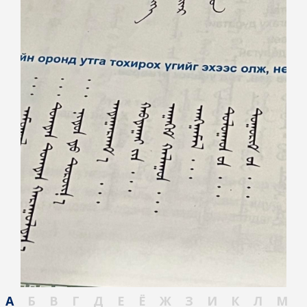
А
Б
В
Г
Д
Е
Ё
Ж
З
И
К
Л
М