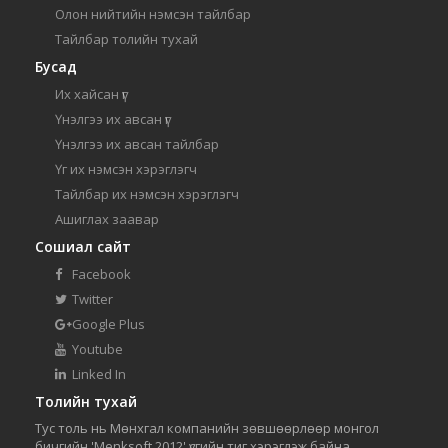
Олон нийтийн нэмсэн тайлбар
Тайлбар толийн тухай
Бусад
Их хайсан үг
Үнэлгээ их авсан үг
Үнэлгээ их авсан тайлбар
Үг их нэмсэн хэрэглэгч
Тайлбар их нэмсэн хэрэглэгч
Ашиглах заавар
Сошиал сайт
Facebook
Twitter
Google Plus
Youtube
Linked In
Толийн тухай
Тус толь нь Мөнхгал компанийн зөвшөөрлөөр монгол
бичгийн 'Menksoft 2012' үсгийн тиг хэрэглэж байна.