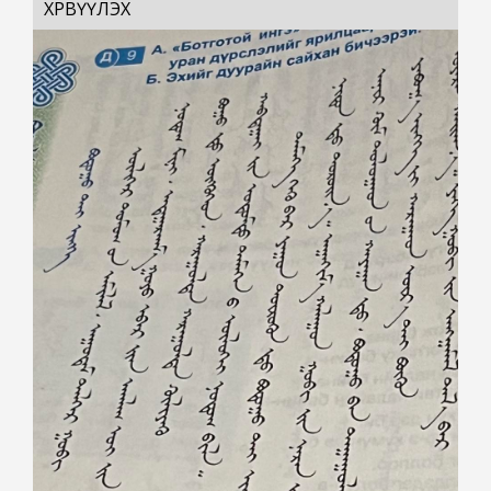
ХӨРВҮҮЛЭХ