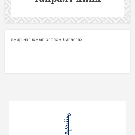
ямар нэг юмыг огтлон багасгах
ᠲᠠᠭᠠᠷᠢᠯᠲᠠ ᠬᠢᠬᠦ