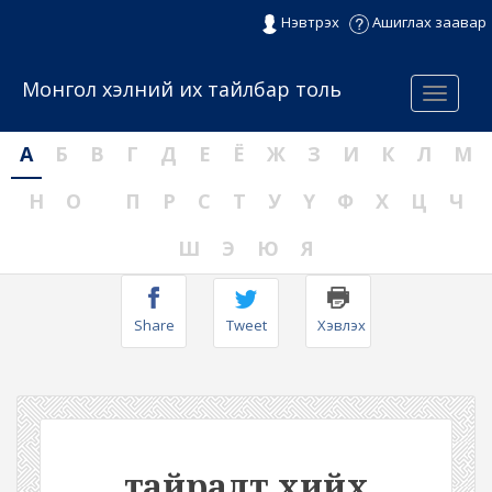
Нэвтрэх
Ашиглах заавар
Монгол хэлний их тайлбар толь
Menu
А
Б
В
Г
Д
Е
Ё
Ж
З
И
К
Л
М
Н
О
П
Р
С
Т
У
Ү
Ф
Х
Ц
Ч
Ш
Э
Ю
Я
Share
Tweet
Хэвлэх
тайралт хийх