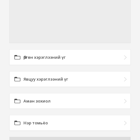
Өргөн хэрэглээний үг
Явцуу хэрэглээний үг
Аман зохиол
Нэр томьёо