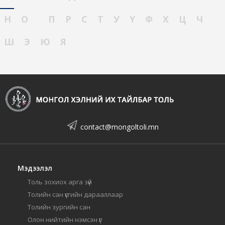
Н
О
П
Р
С
Т
У
Ү
Ф
Х
Ц
Ч
Ш
Э
Ю
Я
contact@mongoltoli.mn
Мэдээлэл
Толь зохиох арга зүй
Толийн сан үсгийн дарааллаар
Толийн зургийн сан
Олон нийтийн нэмсэн үг