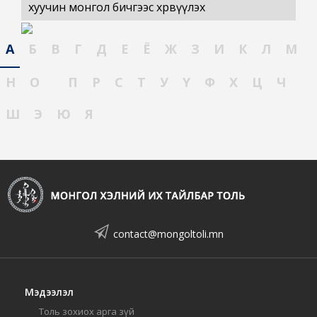
хуучин монгол бичгээс хөрвүүлэх
А
Б
В
Г
Д
Е
Ё
Ж
З
И
К
Л
М
Н
О
П
Р
С
Т
У
Ү
Ф
Х
Ц
Ч
Ш
Э
Ю
Я
contact@mongoltoli.mn
Мэдээлэл
Толь зохиох арга зүй