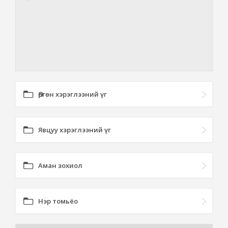
Өргөн хэрэглээний үг
Явцуу хэрэглээний үг
Аман зохиол
Нэр томьёо