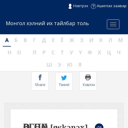
Нэвтрэх
Ашиглах заавар
Монгол хэлний их тайлбар толь
Menu
А
Б
В
Г
Д
Е
Ё
Ж
З
И
К
Л
М
Н
О
П
Р
С
Т
У
Ү
Ф
Х
Ц
Ч
Ш
Э
Ю
Я
Share
Tweet
Хэвлэх
ӨӨВГӨНӨХ
[өːwkənəx]