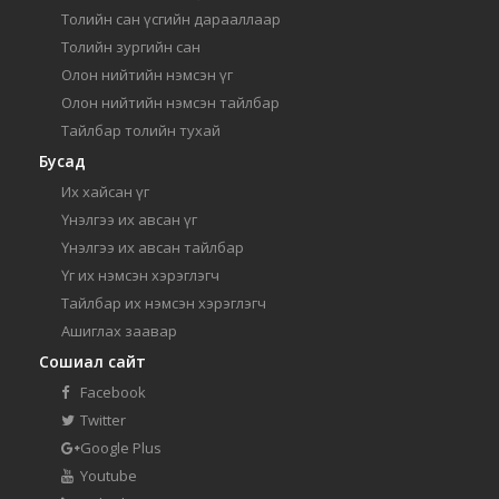
Толийн сан үсгийн дарааллаар
Толийн зургийн сан
Олон нийтийн нэмсэн үг
Олон нийтийн нэмсэн тайлбар
Тайлбар толийн тухай
Бусад
Их хайсан үг
Үнэлгээ их авсан үг
Үнэлгээ их авсан тайлбар
Үг их нэмсэн хэрэглэгч
Тайлбар их нэмсэн хэрэглэгч
Ашиглах заавар
Сошиал сайт
Facebook
Twitter
Google Plus
Youtube