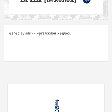
Өөвгөр зүйлийн үргэлжлэн хөдлөх.
ᠥᠪᠦᠭᠡᠨᠡᠬᠦ