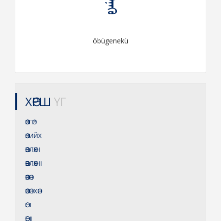
öbügenekü
ХӨРШ
ҮГ
ӨӨВГӨР
ӨӨВИЙХ
ӨӨВЛӨХ
I
ӨӨВЛӨХ
II
ӨӨВӨН
ӨӨВӨНХӨН
ӨӨГ
I
ӨӨГ
II