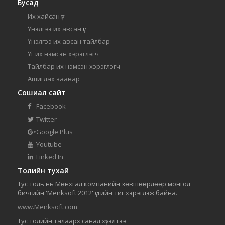
Бусад
Их хайсан үг
Үнэлгээ их авсан үг
Үнэлгээ их авсан тайлбар
Үг их нэмсэн хэрэглэгч
Тайлбар их нэмсэн хэрэглэгч
Ашиглах заавар
Сошиал сайт
Facebook
Twitter
Google Plus
Youtube
Linked In
Толийн тухай
Тус толь нь Мөнхгал компанийн зөвшөөрлөөр монгол
бичгийн 'Menksoft 2012' үсгийн тиг хэрэглэж байна.
www.Menksoft.com
Тус толийн талаарх санал хүсэлтээ