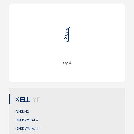
ᠣᠶᠢᠳ᠋
oyid
ХӨРШ
ҮГ
ОЙЖИХ
ОЙЖУУЛАГЧ
ОЙЖУУЛАЛТ