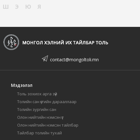
Ш
Э
Ю
Я
contact@mongoltoli.mn
Мэдээлэл
Толь зохиох арга зүй
Толийн сан үсгийн дарааллаар
Толийн зургийн сан
Олон нийтийн нэмсэн үг
Олон нийтийн нэмсэн тайлбар
Тайлбар толийн тухай