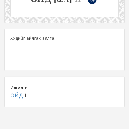
Хүүхдийг айлгах аялга.
Ижил үг:
ОЙД
I