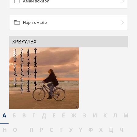
Аман зохиол
Нэр томьёо
ХӨРВҮҮЛЭХ
А
Б
В
Г
Д
Е
Ё
Ж
З
И
К
Л
М
Н
О
П
Р
С
Т
У
Ү
Ф
Х
Ц
Ч