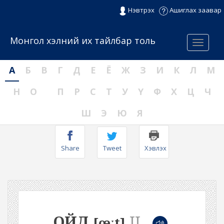
Нэвтрэх
Ашиглах заавар
Монгол хэлний их тайлбар толь
Menu
А
Б
В
Г
Д
Е
Ё
Ж
З
И
К
Л
М
Н
О
П
Р
С
Т
У
Ү
Ф
Х
Ц
Ч
Ш
Э
Ю
Я
Share
Tweet
Хэвлэх
ОЙД
II
[œːt]