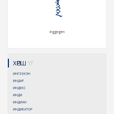
ᠢᠩᠭᠡᠭᠡᠨ
inggegen
ХӨРШ
ҮГ
ИНГЭЭХЭН
ИНДАР
ИНДЕКС
ИНДИ
ИНДИАН
ИНДИКАТОР