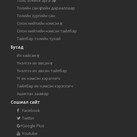
Толь зохиох арга зүй
Толийн сан үсгийн дарааллаар
Толийн зургийн сан
Олон нийтийн нэмсэн үг
Олон нийтийн нэмсэн тайлбар
Тайлбар толийн тухай
Бусад
Их хайсан үг
Үнэлгээ их авсан үг
Үнэлгээ их авсан тайлбар
Үг их нэмсэн хэрэглэгч
Тайлбар их нэмсэн хэрэглэгч
Ашиглах заавар
Сошиал сайт
Facebook
Twitter
Google Plus
Youtube