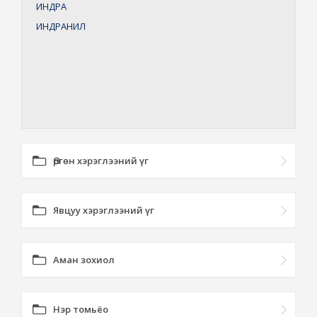
ИНДРА
ИНДРАНИЛ
Өргөн хэрэглээний үг
Явцуу хэрэглээний үг
Аман зохиол
Нэр томьёо