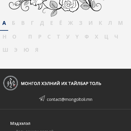
А
Б
В
Г
Д
Е
Ё
Ж
З
И
К
Л
М
Н
О
П
Р
С
Т
У
Ү
Ф
Х
Ц
Ч
Ш
Э
Ю
Я
contact@mongoltoli.mn
Мэдээлэл