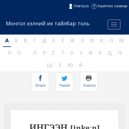
Нэвтрэх
Ашиглах заавар
Монгол хэлний их тайлбар толь
Menu
А
Б
В
Г
Д
Е
Ё
Ж
З
И
К
Л
М
Н
О
П
Р
С
Т
У
Ү
Ф
Х
Ц
Ч
Ш
Э
Ю
Я
Share
Tweet
Хэвлэх
ИНГЭЭН
[iŋkeːŋ]