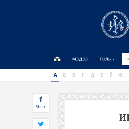
МЭДЭЭ
ТОЛЬ
А
Б
В
Г
Д
Е
Ё
Ж
Share
И