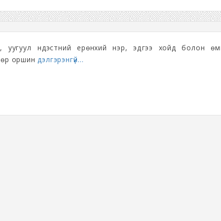
, уугуул үндэстний ерөнхий нэр, эдүгээ хойд болон өм
нөөр оршин
дэлгэрэнгүй...