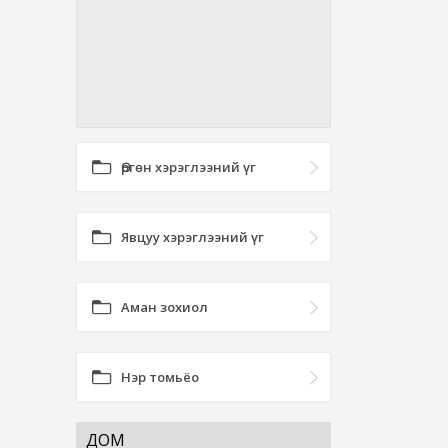
Өргөн хэрэглээний үг
Явцуу хэрэглээний үг
Аман зохиол
Нэр томьёо
ДОМ