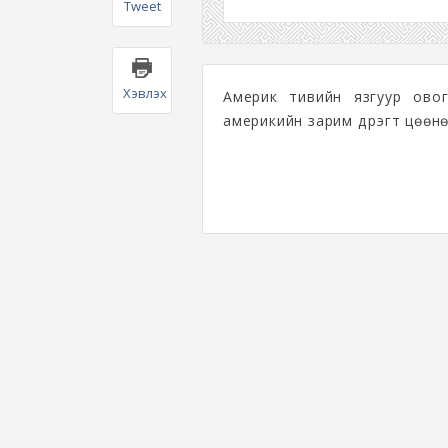
Tweet
Хэвлэх
Америк тивийн язгуур овог
америкийн зарим дүүрэгт цөө