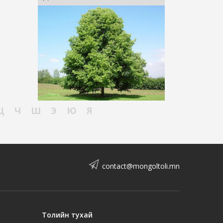
Ц
Ч
Ш
Э
Ю
Я
contact@mongoltoli.mn
Толийн тухай