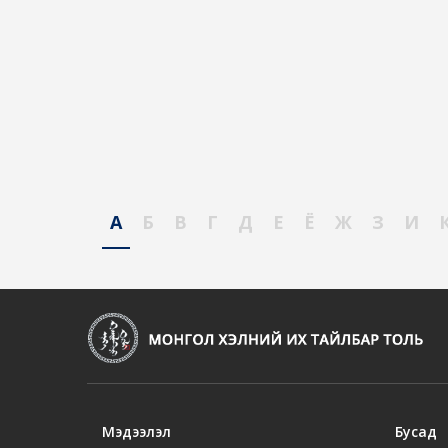
А
Б
В
Г
Д
Е
Ё
Ж
З
И
Мэдээлэл
Бусад