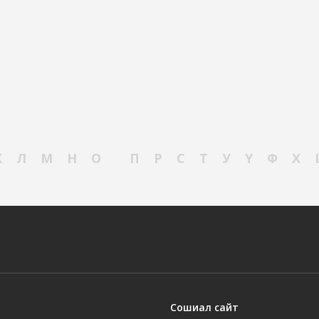
К
Л
М
Н
О
П
Р
С
Т
У
Ү
Ф
Х
Сошиал сайт