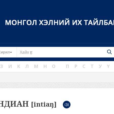
Toggle Dropdown
Кирил
З
И
К
Л
М
Н
О
П
Р
С
Т
У
Ү
НДИАН
[intiaŋ]