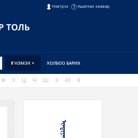
Нэвтрэх
Ашиглах заавар
ҮГ НЭМЭХ +
ХОЛБОО БАРИХ
Ф
Х
Ц
Ч
Ш
Э
Ю
Я
ᠢᠨᠳᠢᠶᠠᠨ