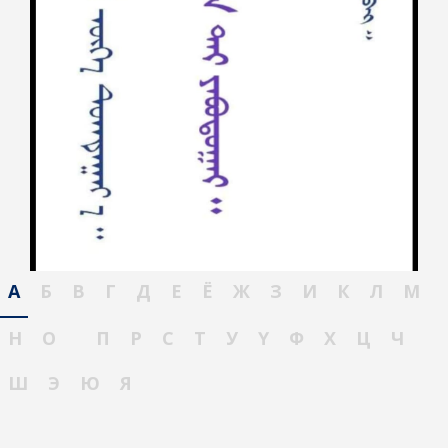
А
Б
В
Г
Д
Е
Ё
Ж
З
И
К
Л
М
Н
О
П
Р
С
Т
У
Ү
Ф
Х
Ц
Ч
Ш
Э
Ю
Я