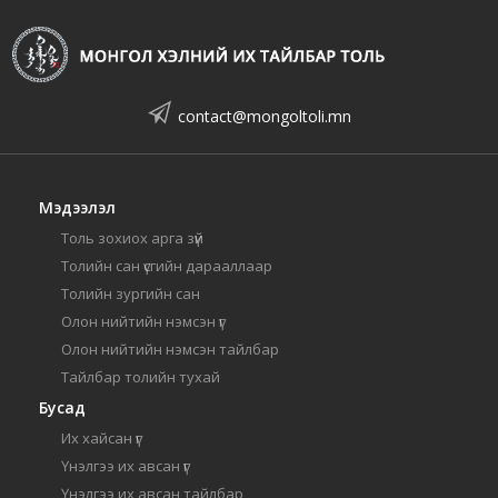
contact@mongoltoli.mn
Мэдээлэл
Толь зохиох арга зүй
Толийн сан үсгийн дарааллаар
Толийн зургийн сан
Олон нийтийн нэмсэн үг
Олон нийтийн нэмсэн тайлбар
Тайлбар толийн тухай
Бусад
Их хайсан үг
Үнэлгээ их авсан үг
Үнэлгээ их авсан тайлбар