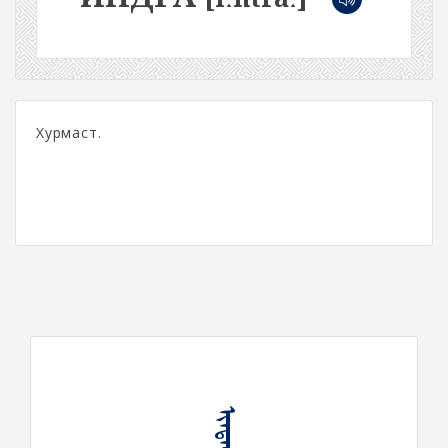
Хурмаст.
ᠢᠨᠳᠠᠷ᠎ᠠ