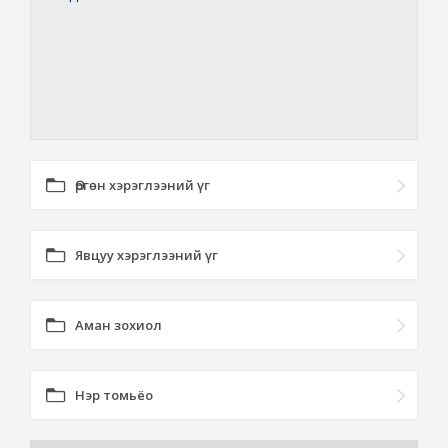
Өргөн хэрэглээний үг
Явцуу хэрэглээний үг
Аман зохиол
Нэр томьёо