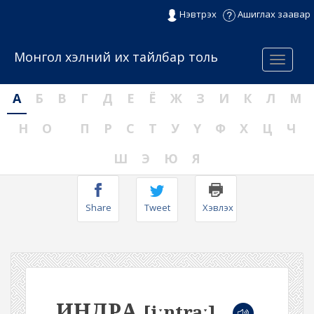
Нэвтрэх
Ашиглах заавар
Монгол хэлний их тайлбар толь
Menu
А
Б
В
Г
Д
Е
Ё
Ж
З
И
К
Л
М
Н
О
П
Р
С
Т
У
Ү
Ф
Х
Ц
Ч
Ш
Э
Ю
Я
Share
Tweet
Хэвлэх
ИНДРА
[iːntraː]