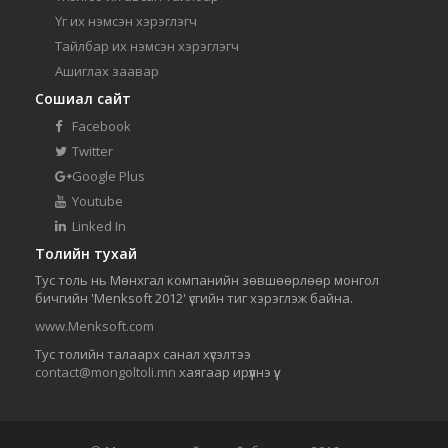
Үг их нэмсэн хэрэглэгч
Тайлбар их нэмсэн хэрэглэгч
Ашиглах заавар
Сошиал сайт
Facebook
Twitter
Google Plus
Youtube
Linked In
Толийн тухай
Тус толь нь Мөнхгал компанийн зөвшөөрлөөр монгол
бичгийн 'Menksoft 2012' үсгийн тиг хэрэглэж байна.
www.Menksoft.com
Тус толийн талаарх санал хүсэлтээ
contact@mongoltoli.mn
хаягаар ирүүлнэ үү.