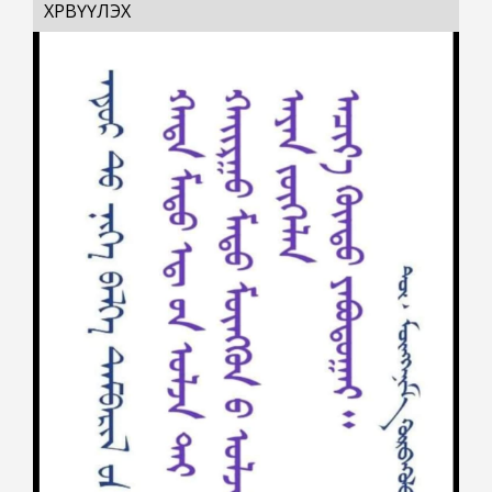
ХӨРВҮҮЛЭХ