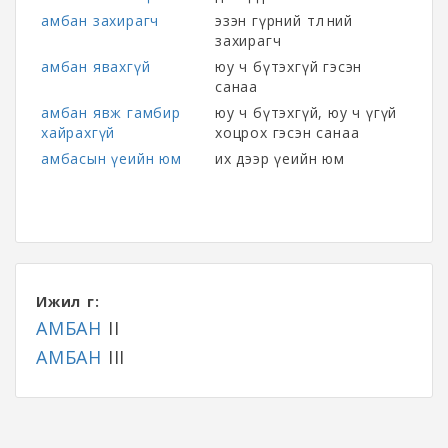
амбан захирагч
эзэн гүрний төлөөний
захирагч
амбан явахгүй
юу ч бүтэхгүй гэсэн
санаа
амбан явж гамбир
юу ч бүтэхгүй, юу ч үгүй
хайрахгүй
хоцрох гэсэн санаа
амбасын үеийн юм
их дээр үеийн юм
Ижил үг:
АМБАН
II
АМБАН
III