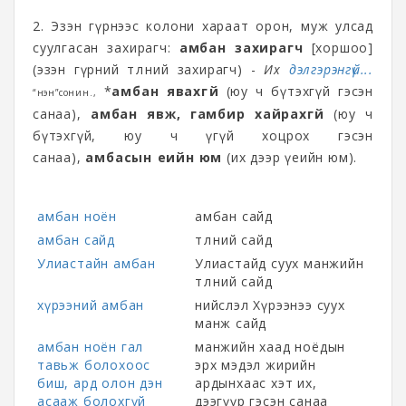
2. Эзэн гүрнээс колони хараат орон, муж улсад
суулгасан захирагч:
амбан захирагч
[хоршоо]
(эзэн гүрний төлөөний захирагч) -
Их
дэлгэрэнгүй...
*
амбан явахгүй
(юу ч бүтэхгүй гэсэн
“Үнэн”сонин.,
санаа),
амбан явж, гамбир хайрахгүй
(юу ч
бүтэхгүй, юу ч үгүй хоцрох гэсэн
санаа),
амбасын үеийн юм
(их дээр үеийн юм).
амбан ноён
амбан сайд
амбан сайд
төлөөний сайд
Улиастайн амбан
Улиастайд суух манжийн
төлөөний сайд
хүрээний амбан
нийслэл Хүрээнээ суух
манж сайд
амбан ноён гал
манжийн хаад ноёдын
тавьж болохоос
эрх мэдэл жирийн
биш, ард олон дэн
ардынхаас хэт их,
асааж болохгүй
дээгүүр гэсэн санаа