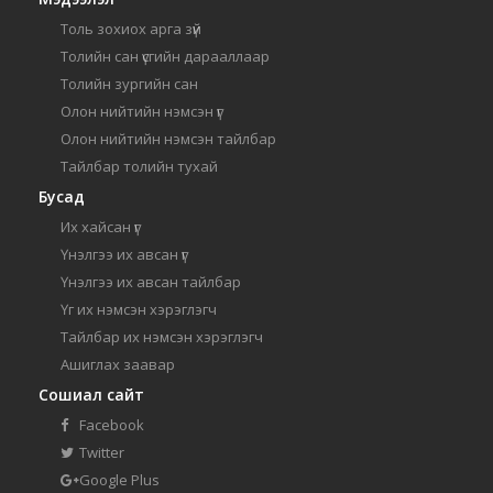
Толь зохиох арга зүй
Толийн сан үсгийн дарааллаар
Толийн зургийн сан
Олон нийтийн нэмсэн үг
Олон нийтийн нэмсэн тайлбар
Тайлбар толийн тухай
Бусад
Их хайсан үг
Үнэлгээ их авсан үг
Үнэлгээ их авсан тайлбар
Үг их нэмсэн хэрэглэгч
Тайлбар их нэмсэн хэрэглэгч
Ашиглах заавар
Сошиал сайт
Facebook
Twitter
Google Plus