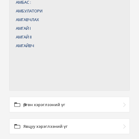
АМБАС
:
АМБУЛАТОРИ
АМГАВЧЛАХ
АМГАЙ
I
АМГАЙ
II
АМГАЙВЧ
Өргөн хэрэглээний үг
Явцуу хэрэглээний үг