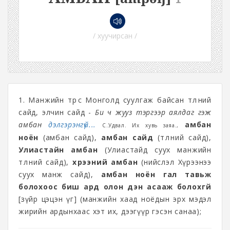
/ хуучирсан /
1. Манжийн төрөөс Монголд суулгаж байсан төлөөний
сайд, элчин сайд -
Би ч жууз тэргээр аялдаг гэж
амбан
дэлгэрэнгүй...
амбан
С.Удвал. Их хувь заяа.,
ноён
(амбан сайд),
амбан сайд
(төлөөний сайд),
Улиастайн амбан
(Улиастайд суух манжийн
төлөөний сайд),
хүрээний амбан
(нийслэл Хүрээнээ
суух манж сайд),
амбан ноён гал тавьж
болохоос биш ард олон дэн асааж болохгүй
[зүйр цэцэн үг] (манжийн хаад ноёдын эрх мэдэл
жирийн ардынхаас хэт их, дээгүүр гэсэн санаа);