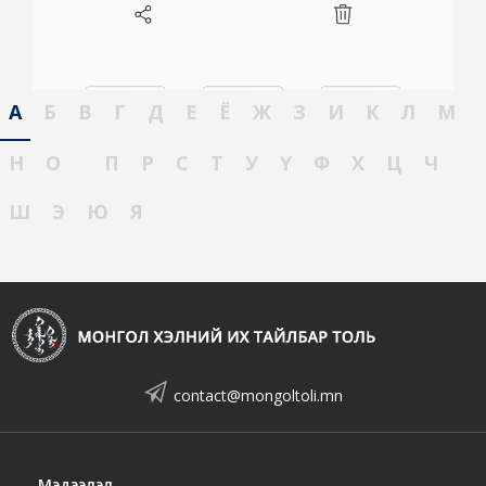
А
Б
В
Г
Д
Е
Ё
Ж
З
И
К
Л
М
Н
О
П
Р
С
Т
У
Ү
Ф
Х
Ц
Ч
Ш
Э
Ю
Я
contact@mongoltoli.mn
Мэдээлэл