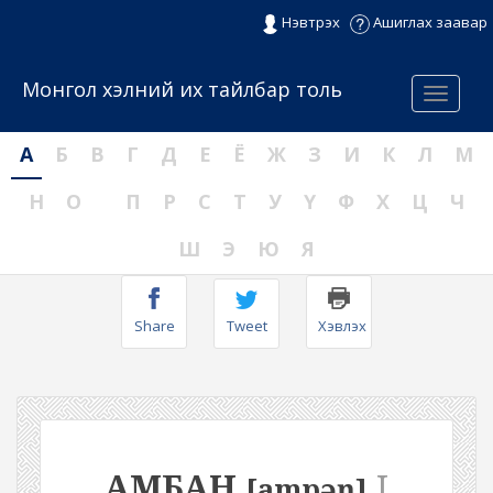
Нэвтрэх
Ашиглах заавар
Монгол хэлний их тайлбар толь
Menu
А
Б
В
Г
Д
Е
Ё
Ж
З
И
К
Л
М
Н
О
П
Р
С
Т
У
Ү
Ф
Х
Ц
Ч
Ш
Э
Ю
Я
Share
Tweet
Хэвлэх
АМБАН
I
[ampəŋ]