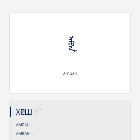
ᠠᠮᠪᠠᠨ
amban
ХӨРШ
ҮГ
АМБАН
II
АМБАН
III