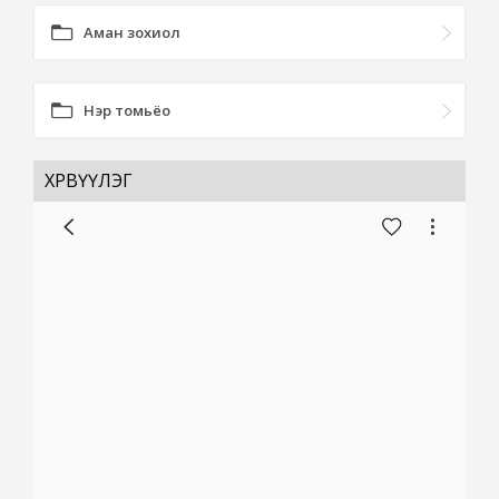
Аман зохиол
Нэр томьёо
ХӨРВҮҮЛЭГ