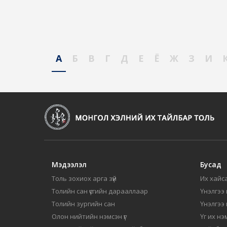
А
Б
В
Г
Д
Е
Ё
Ж
З
И
Мэдээлэл
Бусад
Толь зохиох арга зүй
Их хайса
Толийн сан үсгийн дарааллаар
Үнэлгээ 
Толийн зургийн сан
Үнэлгээ
Олон нийтийн нэмсэн үг
Үг их нэ