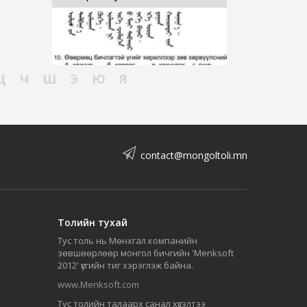
Ц
Ч
Ш
Э
Ю
Я
contact@mongoltoli.mn
Толийн тухай
Тус толь нь Мөнхгал компанийн
зөвшөөрлөөр монгол бичгийн 'Menksoft
2012' үсгийн тиг хэрэглэж байна.
www.Menksoft.com
Тус толийн талаарх санал хүсэлтээ