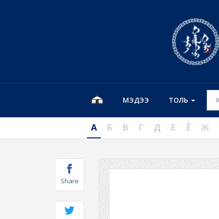
МЭДЭЭ
ТОЛЬ
А
Б
В
Г
Д
Е
Ё
Ж
Share