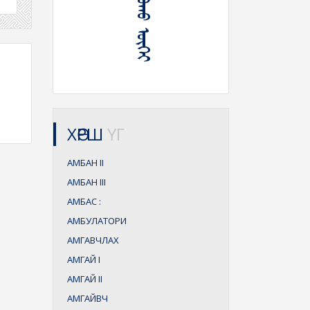
ᠠᠮᠪᠠᠨ ᠶᠠᠪᠤᠬᠤ ᠦᠭᠡᠢ
ХӨРШ
ҮГ
АМБАН
II
АМБАН
III
АМБАС
:
АМБУЛАТОРИ
АМГАВЧЛАХ
АМГАЙ
I
АМГАЙ
II
АМГАЙВЧ