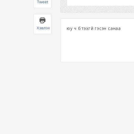
Tweet
Хэвлэх
юу ч бүтэхгүй гэсэн санаа