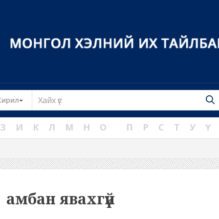
Toggle Dropdown
Кирил
З
И
К
Л
М
Н
О
П
Р
С
Т
У
Ү
амбан явахгүй