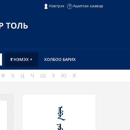
Нэвтрэх
Ашиглах заавар
ҮГ НЭМЭХ +
ХОЛБОО БАРИХ
Ф
Х
Ц
Ч
Ш
Э
Ю
Я