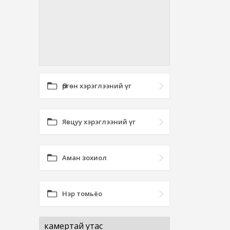
Өргөн хэрэглээний үг
Явцуу хэрэглээний үг
Аман зохиол
Нэр томьёо
камертай утас