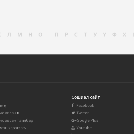
К
Л
М
Н
О
П
Р
С
Т
У
Ү
Ф
Х
Сошиал сайт
н үг
Facebook
их авсан үг
Twitter
 их авсан тайлбар
Google Plus
мсэн хэрэглэгч
Youtube