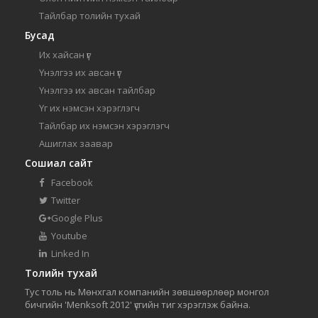
Тайлбар толийн тухай
Бусад
Их хайсан үг
Үнэлгээ их авсан үг
Үнэлгээ их авсан тайлбар
Үг их нэмсэн хэрэглэгч
Тайлбар их нэмсэн хэрэглэгч
Ашиглах заавар
Сошиал сайт
Facebook
Twitter
Google Plus
Youtube
Linked In
Толийн тухай
Тус толь нь Мөнхгал компанийн зөвшөөрлөөр монгол
бичгийн 'Menksoft 2012' үсгийн тиг хэрэглэж байна.