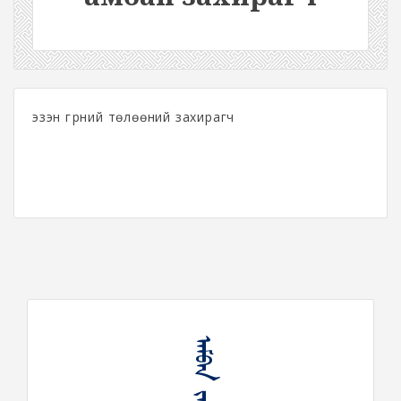
эзэн гүрний төлөөний захирагч
ᠠᠮᠪᠠᠨ ᠵᠠᠬᠢᠷᠤᠭᠴᠢ