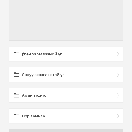
Өргөн хэрэглээний үг
Явцуу хэрэглээний үг
Аман зохиол
Нэр томьёо