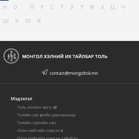
Н
О
П
Р
С
Т
У
Ү
Ф
Х
Ц
Ч
Ш
Э
Ю
Я
contact@mongoltoli.mn
Мэдээлэл
Толь зохиох арга зүй
Толийн сан үсгийн дарааллаар
Толийн зургийн сан
Олон нийтийн нэмсэн үг
Олон нийтийн нэмсэн тайлбар