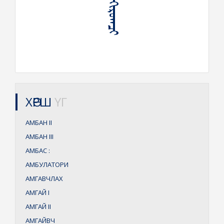
ХӨРШ
ҮГ
АМБАН
II
АМБАН
III
АМБАС
:
АМБУЛАТОРИ
АМГАВЧЛАХ
АМГАЙ
I
АМГАЙ
II
АМГАЙВЧ