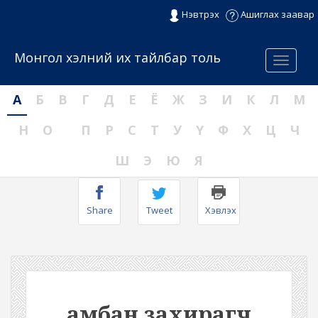
Нэвтрэх
Ашиглах заавар
Монгол хэлний их тайлбар толь
Menu
А
Б
В
Г
Д
Е
Ё
Ж
З
И
К
Л
М
Н
О
П
Р
С
Т
У
Ү
Ф
Х
Ц
Ч
Ш
Э
Ю
Я
Share
Tweet
Хэвлэх
амбан захирагч