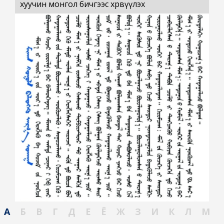
хуучин монгол бичгээс хөрвүүлэх
А
Б
В
Г
Д
Е
Ё
Ж
З
И
К
Л
М