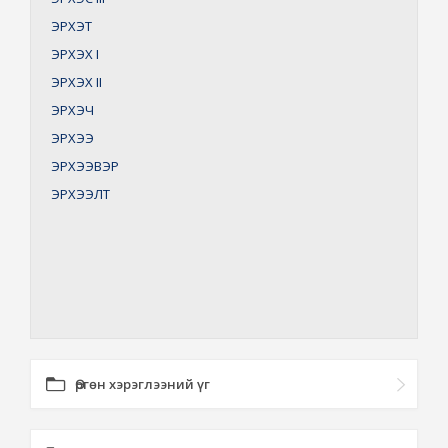
ЭРХЭТ
ЭРХЭХ
I
ЭРХЭХ
II
ЭРХЭЧ
ЭРХЭЭ
ЭРХЭЭВЭР
ЭРХЭЭЛТ
Өргөн хэрэглээний үг