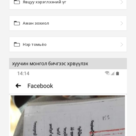
Явцуу хэрэглээний үг
Аман зохиол
Нэр томьёо
хуучин монгол бичгээс хөрвүүлэх