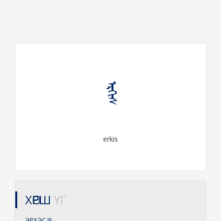
ᠡᠷᠬᠢᠰ
erkis
ХӨРШ
ҮГ
ЭРХЭС
III