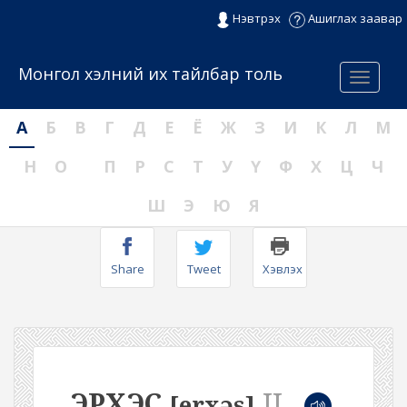
Нэвтрэх
Ашиглах заавар
Монгол хэлний их тайлбар толь
Menu
А
Б
В
Г
Д
Е
Ё
Ж
З
И
К
Л
М
Н
О
П
Р
С
Т
У
Ү
Ф
Х
Ц
Ч
Ш
Э
Ю
Я
Share
Tweet
Хэвлэх
ЭРХЭС
II
[erxəs]