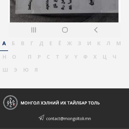
А
Б
В
Г
Д
Е
Ё
Ж
З
И
К
Л
М
Н
О
П
Р
С
Т
У
Ү
Ф
Х
Ц
Ч
Ш
Э
Ю
Я
contact@mongoltoli.mn