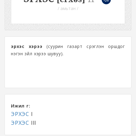
/ амьтан /
эрхэс хэрээ
(суурин газарт сүрэглэн оршдог
нэгэн зүйл хэрээ шувуу).
Ижил үг:
ЭРХЭС
I
ЭРХЭС
III