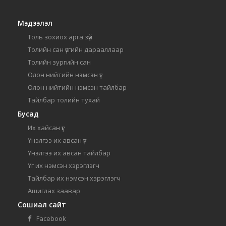
Мэдээлэл
Толь зохиох арга зүй
Толийн сан үсгийн дарааллаар
Толийн зургийн сан
Олон нийтийн нэмсэн үг
Олон нийтийн нэмсэн тайлбар
Тайлбар толийн тухай
Бусад
Их хайсан үг
Үнэлгээ их авсан үг
Үнэлгээ их авсан тайлбар
Үг их нэмсэн хэрэглэгч
Тайлбар их нэмсэн хэрэглэгч
Ашиглах заавар
Сошиал сайт
Facebook