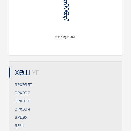
ᠡᠷᠡᠬᠡᠭᠡᠪᠦᠷᠢ
erekegebüri
ХӨРШ
ҮГ
ЭРХЭЭЛТ
ЭРХЭЭС
ЭРХЭЭХ
ЭРХЭЭЧ
ЭРЦЭХ
ЭРЧ
I