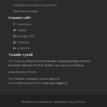
Тайлбар их нэмсэн хэрэглэгч
Ашиглах заавар
Сошиал сайт
Facebook
Twitter
Google Plus
Youtube
Linked In
Толийн тухай
Тус толь нь Мөнхгал компанийн зөвшөөрлөөр монгол
бичгийн 'Menksoft 2012' үсгийн тиг хэрэглэж байна.
www.Menksoft.com
Тус толийн талаарх санал хүсэлтээ
contact@mongoltoli.mn
хаягаар ирүүлнэ үү.
© Монгол хэлний их тайлбар толь 2016 он