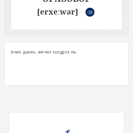
[erxeːwər]
Өвчин дахих, өвчин хүндрэх нь.