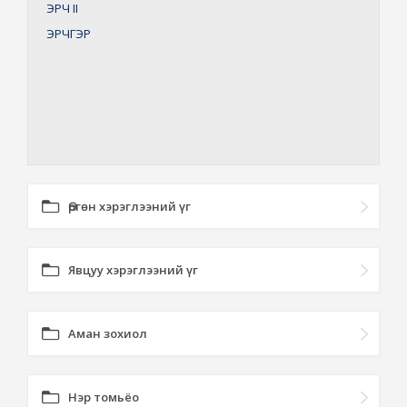
ЭРЧ
II
ЭРЧГЭР
Өргөн хэрэглээний үг
Явцуу хэрэглээний үг
Аман зохиол
Нэр томьёо