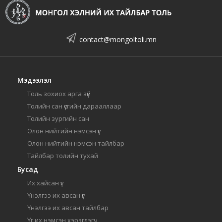
contact@mongoltoli.mn
Мэдээлэл
Толь зохиох арга зүй
Толийн сан үсгийн дарааллаар
Толийн зургийн сан
Олон нийтийн нэмсэн үг
Олон нийтийн нэмсэн тайлбар
Тайлбар толийн тухай
Бусад
Их хайсан үг
Үнэлгээ их авсан үг
Үнэлгээ их авсан тайлбар
Үг их нэмсэн хэрэглэгч