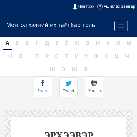
Нэвтрэх
Ашиглах заавар
Монгол хэлний их тайлбар толь
Menu
А
Б
В
Г
Д
Е
Ё
Ж
З
И
К
Л
М
Н
О
П
Р
С
Т
У
Ү
Ф
Х
Ц
Ч
Ш
Э
Ю
Я
Share
Tweet
Хэвлэх
ЭРХЭЭВЭР