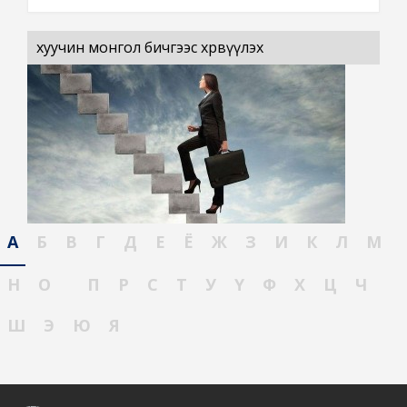
хуучин монгол бичгээс хөрвүүлэх
А
Б
В
Г
Д
Е
Ё
Ж
З
И
К
Л
М
Н
О
П
Р
С
Т
У
Ү
Ф
Х
Ц
Ч
Ш
Э
Ю
Я