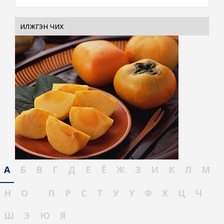
илжгэн чих
А
Б
В
Г
Д
Е
Ё
Ж
З
И
К
Л
М
Н
О
П
Р
С
Т
У
Ү
Ф
Х
Ц
Ч
Ш
Э
Ю
Я