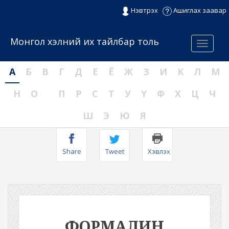
Нэвтрэх
Ашиглах заавар
Монгол хэлний их тайлбар толь
Menu
А
Б
В
Г
Д
Е
Ё
Ж
З
И
К
Л
М
Н
О
П
Р
С
Т
У
Ү
Ф
Х
Ц
Ч
Ш
Э
Ю
Я
Share
Tweet
Хэвлэх
ФОРМАЛИН