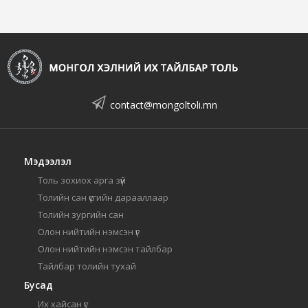
contact@mongoltoli.mn
Мэдээлэл
Толь зохиох арга зүй
Толийн сан үсгийн дарааллаар
Толийн зургийн сан
Олон нийтийн нэмсэн үг
Олон нийтийн нэмсэн тайлбар
Тайлбар толийн тухай
Бусад
Их хайсан үг