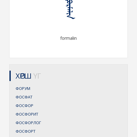
ᠹᠣᠷᠮᠠᠯᠢᠨ
formalin
ХӨРШ
ҮГ
ФОРУМ
ФОСФАТ
ФОСФОР
ФОСФОРИТ
ФОСФОРЛОГ
ФОСФОРТ