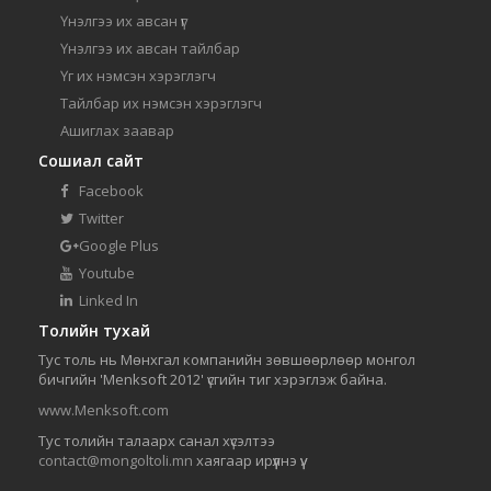
Үнэлгээ их авсан үг
Үнэлгээ их авсан тайлбар
Үг их нэмсэн хэрэглэгч
Тайлбар их нэмсэн хэрэглэгч
Ашиглах заавар
Сошиал сайт
Facebook
Twitter
Google Plus
Youtube
Linked In
Толийн тухай
Тус толь нь Мөнхгал компанийн зөвшөөрлөөр монгол
бичгийн 'Menksoft 2012' үсгийн тиг хэрэглэж байна.
www.Menksoft.com
Тус толийн талаарх санал хүсэлтээ
contact@mongoltoli.mn
хаягаар ирүүлнэ үү.