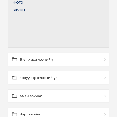
ФОТО
ФРАКЦ
Өргөн хэрэглээний үг
Явцуу хэрэглээний үг
Аман зохиол
Нэр томьёо