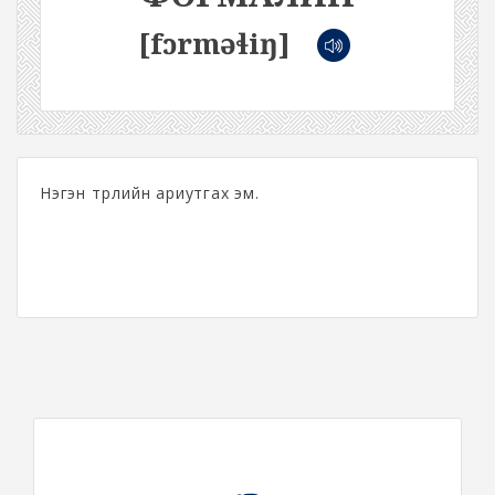
[fɔrməɬiŋ]
Нэгэн төрлийн ариутгах эм.