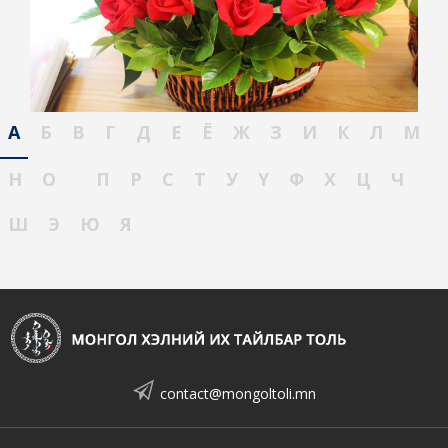
А
Б
В
Г
Д
Е
Ё
Ж
З
И
К
Л
М
Н
О
П
Р
С
Т
У
Ү
Ф
Х
Ц
Ч
Ш
Э
Ю
Я
contact@mongoltoli.mn