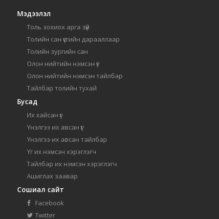
Мэдээлэл
Толь зохиох арга зүй
Толийн сан үсгийн дарааллаар
Толийн зургийн сан
Олон нийтийн нэмсэн үг
Олон нийтийн нэмсэн тайлбар
Тайлбар толийн тухай
Бусад
Их хайсан үг
Үнэлгээ их авсан үг
Үнэлгээ их авсан тайлбар
Үг их нэмсэн хэрэглэгч
Тайлбар их нэмсэн хэрэглэгч
Ашиглах заавар
Сошиал сайт
Facebook
Twitter