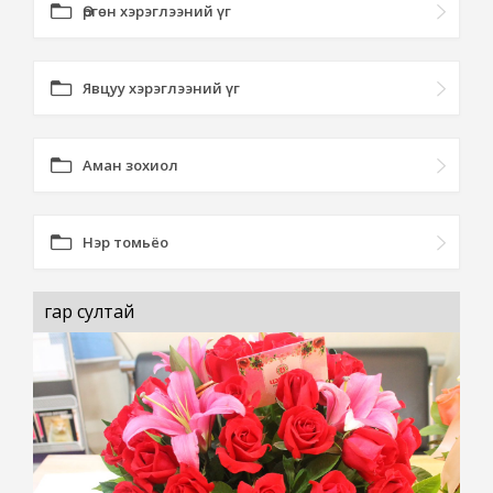
Өргөн хэрэглээний үг
Явцуу хэрэглээний үг
Аман зохиол
Нэр томьёо
гар султай