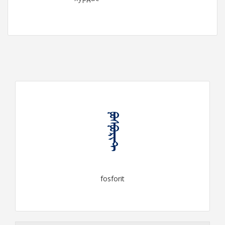
ᠹᠣᠰᠹᠤᠷᠢᠲ
fosforit