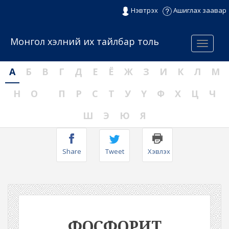
Нэвтрэх
Ашиглах заавар
Монгол хэлний их тайлбар толь
Menu
А
Б
В
Г
Д
Е
Ё
Ж
З
И
К
Л
М
Н
О
П
Р
С
Т
У
Ү
Ф
Х
Ц
Ч
Ш
Э
Ю
Я
Share
Tweet
Хэвлэх
ФОСФОРИТ