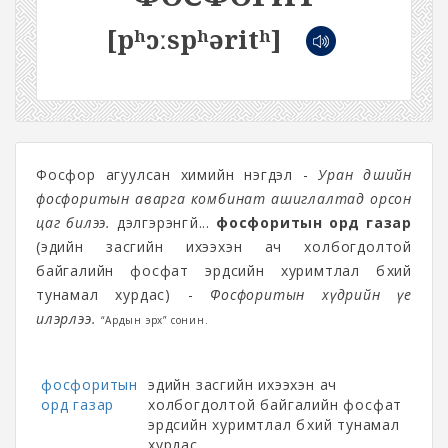
[pʰɔːspʰəritʰ]
Фосфор агуулсан химийн нэгдэл -
Уран дөшийн
фосфоритын аварга комбинат ашиглалтад орсон
цаг билээ.
дэлгэрэнгүй...
фосфоритын орд газар
(эдийн засгийн ихээхэн ач холбогдолтой
байгалийн фосфат эрдсийн хуримтлал бүхий
тунамал хурдас) -
Фосфоритын хүдрийн үе
илэрлээ.
“Ардын эрх” сонин.
фосфоритын
эдийн засгийн ихээхэн ач
орд газар
холбогдолтой байгалийн фосфат
эрдсийн хуримтлал бүхий тунамал
хурдас