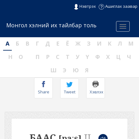
Нэвтрэх
Ашиглах заавар
Монгол хэлний их тайлбар толь
Menu
А
Б
В
Г
Д
Е
Ё
Ж
З
И
К
Л
М
Н
О
П
Р
С
Т
У
Ү
Ф
Х
Ц
Ч
Ш
Э
Ю
Я
Share
Tweet
Хэвлэх
БААС
II
[paːs]