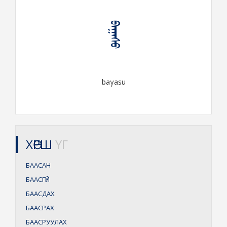
ᠪᠠᠭᠠᠰᠤ
baγasu
ХӨРШ
ҮГ
БААСАН
БААСГҮЙ
БААСДАХ
БААСРАХ
БААСРУУЛАХ