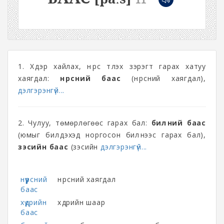
1. Хүдэр хайлах, нүүрс түлэх зэрэгт гарах хатуу
хаягдал:
нүүрсний баас
(нүүрсний хаягдал),
дэлгэрэнгүй...
2. Чулуу, төмөрлөгөөс гарах бал:
билүүний баас
(юмыг билүүдэхэд норгосон билүүнээс гарах бал),
зэсийн баас
(зэсийн
дэлгэрэнгүй...
нүүрсний
нүүрсний хаягдал
баас
хүдрийн
хүдрийн шаар
баас