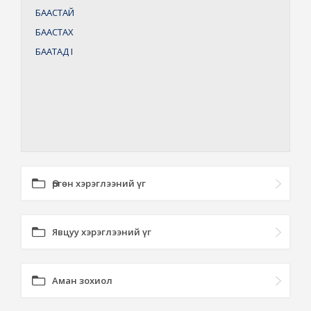
БААСТАЙ
БААСТАХ
БААТАД
I
Өргөн хэрэглээний үг
Явцуу хэрэглээний үг
Аман зохиол