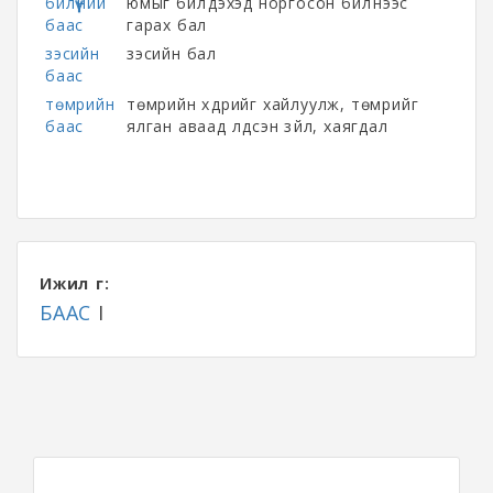
билүүний
юмыг билүүдэхэд норгосон билүүнээс
баас
гарах бал
зэсийн
зэсийн бал
баас
төмрийн
төмрийн хүдрийг хайлуулж, төмрийг
баас
ялган аваад үлдсэн зүйл, хаягдал
Ижил үг:
БААС
I