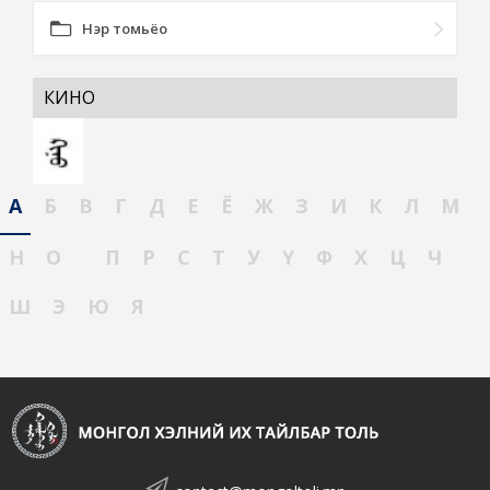
Нэр томьёо
КИНО
А
Б
В
Г
Д
Е
Ё
Ж
З
И
К
Л
М
Н
О
П
Р
С
Т
У
Ү
Ф
Х
Ц
Ч
Ш
Э
Ю
Я