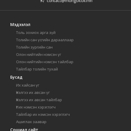
contact@mongoltoli.mn
Мэдээлэл
Толь зохиох арга зүй
Толийн сан үсгийн дарааллаар
Толийн зургийн сан
Олон нийтийн нэмсэн үг
Олон нийтийн нэмсэн тайлбар
Тайлбар толийн тухай
Бусад
Их хайсан үг
Үнэлгээ их авсан үг
Үнэлгээ их авсан тайлбар
Үг их нэмсэн хэрэглэгч
Тайлбар их нэмсэн хэрэглэгч
Ашиглах заавар
Сошиал сайт