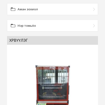
Аман зохиол
Нэр томьёо
ХӨРВҮҮЛЭГ