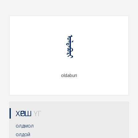
ᠣᠯᠳᠠᠪᠤᠷᠢ
oldaburi
ХӨРШ
ҮГ
ОЛДМОЛ
ОЛДОЙ