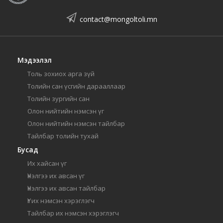
contact@mongoltoli.mn
Мэдээлэл
Толь зохиох арга зүй
Толийн сан үсгийн дарааллаар
Толийн зургийн сан
Олон нийтийн нэмсэн үг
Олон нийтийн нэмсэн тайлбар
Тайлбар толийн тухай
Бусад
Их хайсан үг
Үнэлгээ их авсан үг
Үнэлгээ их авсан тайлбар
Үг их нэмсэн хэрэглэгч
Тайлбар их нэмсэн хэрэглэгч