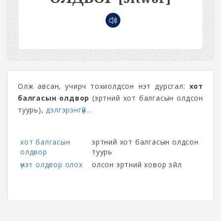
Олж авсан, учирч тохиолдсон үнэт дурсгал:
хот
балгасын олдвор
(эртний хот балгасын олдсон
туурь),
дэлгэрэнгүй...
хот балгасын
эртний хот балгасын олдсон
олдвор
туурь
үнэт олдвор олох
олсон эртний ховор зүйл