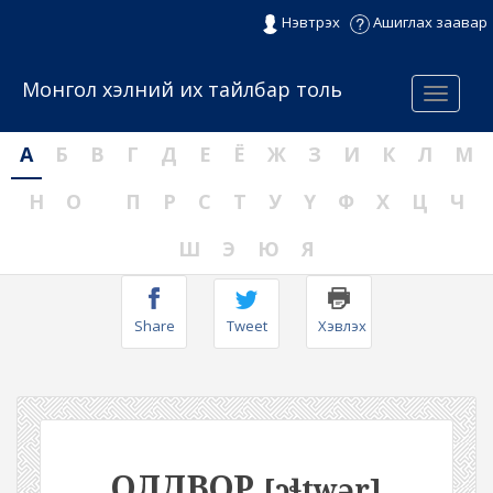
Нэвтрэх
Ашиглах заавар
Монгол хэлний их тайлбар толь
Menu
А
Б
В
Г
Д
Е
Ё
Ж
З
И
К
Л
М
Н
О
П
Р
С
Т
У
Ү
Ф
Х
Ц
Ч
Ш
Э
Ю
Я
Share
Tweet
Хэвлэх
ОЛДВОР
[ɔɬtwər]