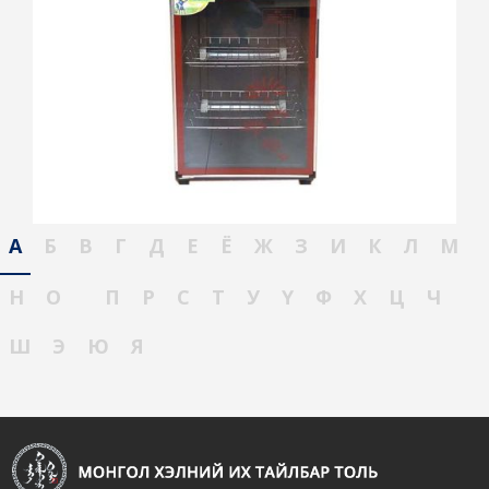
А
Б
В
Г
Д
Е
Ё
Ж
З
И
К
Л
М
Н
О
П
Р
С
Т
У
Ү
Ф
Х
Ц
Ч
Ш
Э
Ю
Я