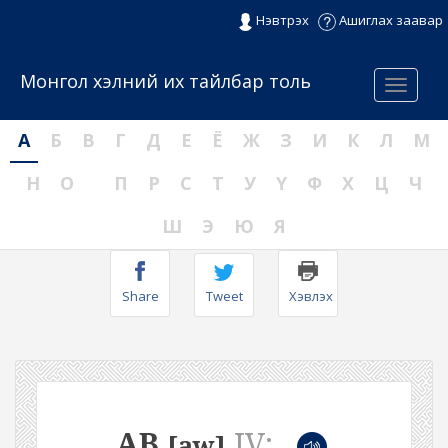
Нэвтрэх
Ашиглах заавар
Монгол хэлний их тайлбар толь
Menu
А
Б
В
Г
Д
Е
Ё
Ж
З
И
К
Л
М
Н
О
П
Р
С
Т
У
Ү
Ф
Х
Ц
Ч
Ш
Э
Ю
Я
Share
Tweet
Хэвлэх
АВ
IV:
[aw]