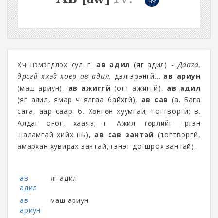
Хүч нэмэгдүүлэх сул үг:
ав адил
(яг адил) -
Даага,
дүрсгүй хүүхэд хоёр ав адил.
дэлгэрэнгүй...
ав ариун
(маш ариун),
ав ажиггүй
(огт ажиггүй),
ав адил
(яг адил, ямар ч ялгаа байхгүй),
ав сав
(а. Бага
сага, аар саар; б. Хөнгөн хуумгай; тогтворгүй; в.
Алдаг оног, хааяа; г. Ажил төрлийг
түргэн
шаламгай хийх нь),
ав сав зантай
(тогтворгүй,
амархан хувирах зантай, гэнэт догшрох зантай).
ав
яг адил
адил
ав
маш ариун
ариун