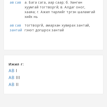
ав сав
а. Бага сага, аар саар; б. Хөнгөн
хуумгай тогтворгүй; в. Алдаг оног,
хааяа; г. Ажил төрлийг түргэн шаламгай
хийх нь
ав сав
тогтворгүй, амархан хувирах зантай,
зантай
гэнэт догшрох зантай
Ижил үг:
АВ
I
АВ
III
АВ
II