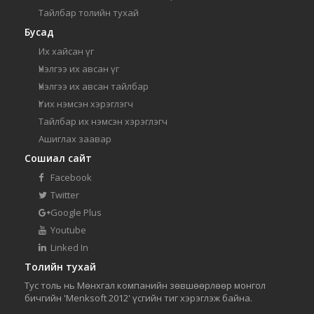
Тайлбар толийн тухай
Бусад
Их хайсан үг
Үнэлгээ их авсан үг
Үнэлгээ их авсан тайлбар
Үг их нэмсэн хэрэглэгч
Тайлбар их нэмсэн хэрэглэгч
Ашиглах заавар
Сошиал сайт
Facebook
Twitter
Google Plus
Youtube
Linked In
Толийн тухай
Тус толь нь Мөнхгал компанийн зөвшөөрлөөр монгол
бичгийн 'Menksoft 2012' үсгийн тиг хэрэглэж байна.