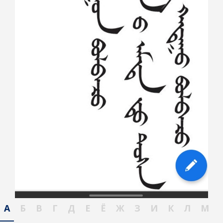
А
Б
В
Г
Д
Е
Ё
Ж
З
И
К
Л
М