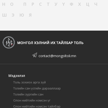
Н
О
П
Р
С
Т
У
Ү
Ф
Х
Ц
Ч
Ш
Э
Ю
Я
contact@mongoltoli.mn
Мэдээлэл
Толь зохиох арга зүй
Толийн сан үсгийн дарааллаар
Толийн зургийн сан
Олон нийтийн нэмсэн үг
Олон нийтийн нэмсэн тайлбар