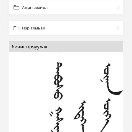
Аман зохиол
Нэр томьёо
бичиг орчуулах