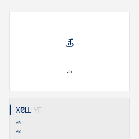
ᠠᠪ
ab
ХӨРШ
ҮГ
АВ
III
АВ
II