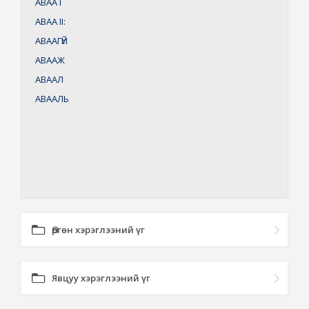
АВАА
I
АВАА
II:
АВААГҮЙ
АВААЖ
АВААЛ
АВААЛЬ
Өргөн хэрэглээний үг
Явцуу хэрэглээний үг