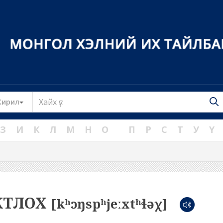
Toggle Dropdown
Кирил
З
И
К
Л
М
Н
О
П
Р
С
Т
У
Ү
КТЛОХ
[kʰɔŋspʰjeːxtʰɬəχ]