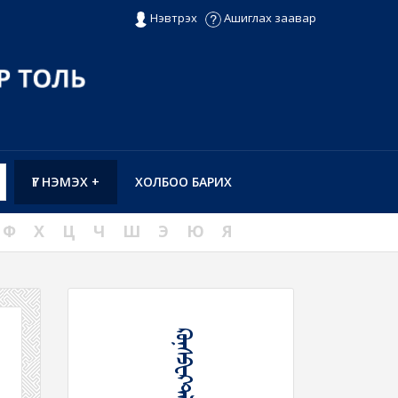
Нэвтрэх
Ашиглах заавар
ҮГ НЭМЭХ +
ХОЛБОО БАРИХ
Ф
Х
Ц
Ч
Ш
Э
Ю
Я
ᠺᠣᠨ᠋ᠰᠫᠧᠺᠲ᠋ᠯᠠᠬᠤ