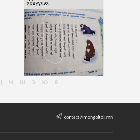
хөрвүүлэх
Ц
Ч
Ш
Э
Ю
Я
contact@mongoltoli.mn