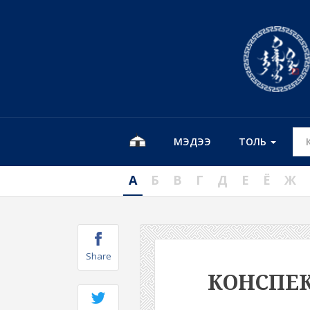
МЭДЭЭ
ТОЛЬ
А
Б
В
Г
Д
Е
Ё
Ж
Share
КОНСПЕ