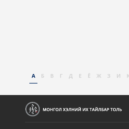
А
Б
В
Г
Д
Е
Ё
Ж
З
И