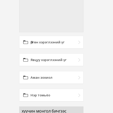
Өргөн хэрэглээний үг
Явцуу хэрэглээний үг
Аман зохиол
Нэр томьёо
хуучин монгол бичгээс