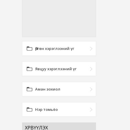
Өргөн хэрэглээний үг
Явцуу хэрэглээний үг
Аман зохиол
Нэр томьёо
ХӨРВҮҮЛЭХ