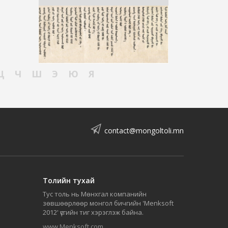
Ц
Ч
Ш
Э
Ю
Я
contact@mongoltoli.mn
Толийн тухай
Тус толь нь Мөнхгал компанийн
зөвшөөрлөөр монгол бичгийн 'Menksoft
2012' үсгийн тиг хэрэглэж байна.
www.Menksoft.com