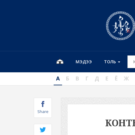
МЭДЭЭ
ТОЛЬ
А
Б
В
Г
Д
Е
Ё
Ж
Share
КОНТ