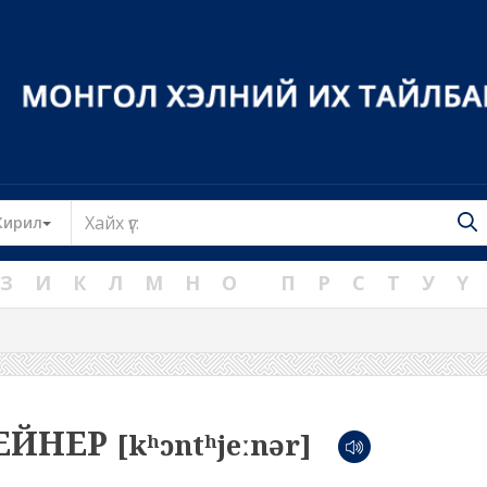
Toggle Dropdown
Кирил
З
И
К
Л
М
Н
О
П
Р
С
Т
У
Ү
ЕЙНЕР
[kʰɔntʰjeːnər]