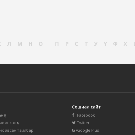
К
Л
М
Н
О
П
Р
С
Т
У
Ү
Ф
Х
Сошиал сайт
н үг
Facebook
их авсан үг
Twitter
 их авсан тайлбар
Google Plus