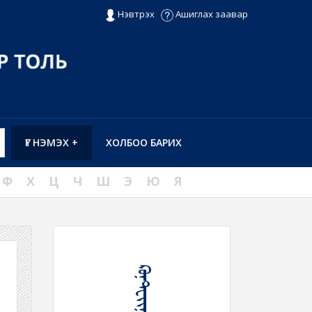
Нэвтрэх
Ашиглах заавар
ҮГ НЭМЭХ +
ХОЛБОО БАРИХ
Ф
Х
Ц
Ч
Ш
Э
Ю
Я
ᠺᠣᠨ᠋ᠲ᠋ᠧᠶᠢᠨᠧᠷ