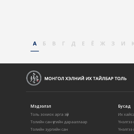
А
Б
В
Г
Д
Е
Ё
Ж
З
И
Мэдээлэл
Бусад
Толь зохиох арга зүй
Их хайса
Толийн сан үсгийн дарааллаар
Үнэлгээ 
Толийн зургийн сан
Үнэлгээ