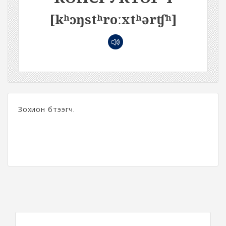
[kʰɔŋstʰroːxtʰərʧʰ]
Зохион бүтээгч.