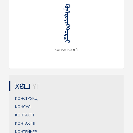
ᠺᠣᠨ᠋ᠰᠷᠦᠢᠺᠲ᠋ᠤᠷᠴᠢ
konsruktorči
ХӨРШ
ҮГ
КОНСТРУКЦ
КОНСУЛ
КОНТАКТ
I
КОНТАКТ
II:
КОНТЕЙНЕР