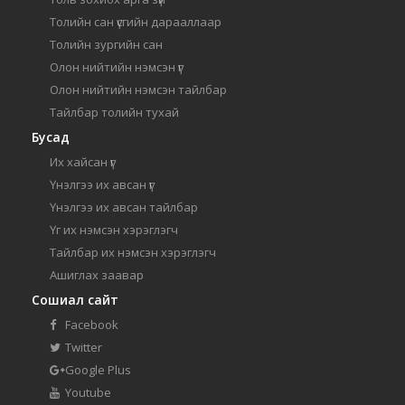
Толийн сан үсгийн дарааллаар
Толийн зургийн сан
Олон нийтийн нэмсэн үг
Олон нийтийн нэмсэн тайлбар
Тайлбар толийн тухай
Бусад
Их хайсан үг
Үнэлгээ их авсан үг
Үнэлгээ их авсан тайлбар
Үг их нэмсэн хэрэглэгч
Тайлбар их нэмсэн хэрэглэгч
Ашиглах заавар
Сошиал сайт
Facebook
Twitter
Google Plus
Youtube