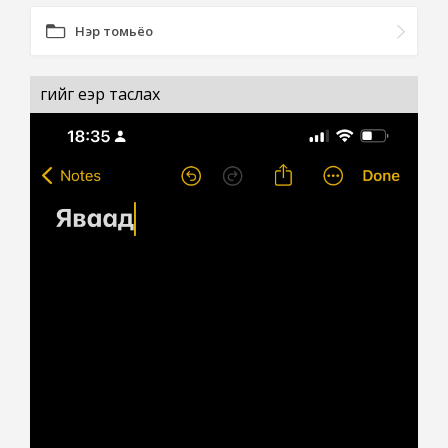
Нэр томьёо
үгийг үеэр таслах