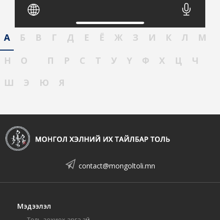
А
Б
В
Г
Д
Е
Ё
Ж
З
И
К
Л
М
Н
О
П
Р
С
Т
У
Ү
Ф
Х
Ц
Ч
Ш
Э
Ю
Я
contact@mongoltoli.mn
Мэдээлэл
Толь зохиох арга зүй