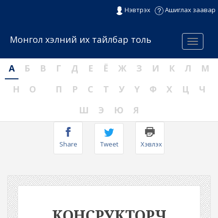
Нэвтрэх
Ашиглах заавар
Монгол хэлний их тайлбар толь
Menu
А
Б
В
Г
Д
Е
Ё
Ж
З
И
К
Л
М
Н
О
П
Р
С
Т
У
Ү
Ф
Х
Ц
Ч
Ш
Э
Ю
Я
Share
Tweet
Хэвлэх
КОНСРУКТОРЧ