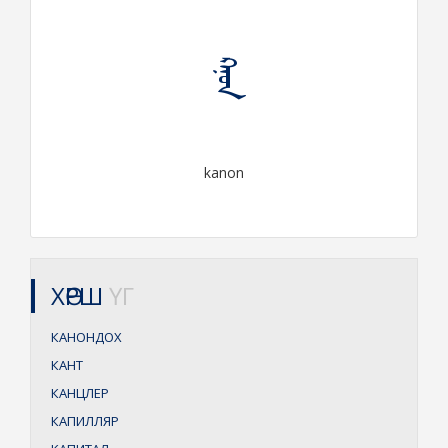
ᠺᠠᠨᠣᠨ
kanon
ХӨРШ
ҮГ
КАНОНДОХ
КАНТ
КАНЦЛЕР
КАПИЛЛЯР