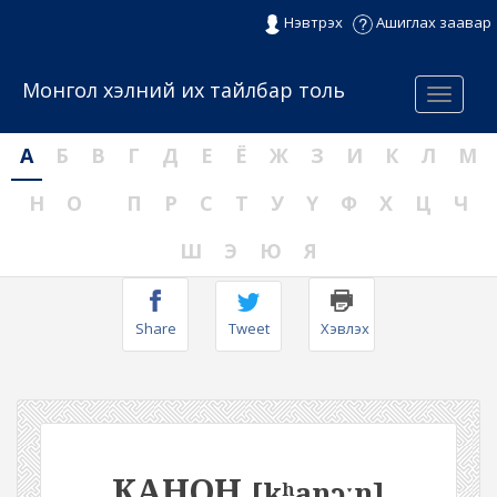
Нэвтрэх
Ашиглах заавар
Монгол хэлний их тайлбар толь
Menu
А
Б
В
Г
Д
Е
Ё
Ж
З
И
К
Л
М
Н
О
П
Р
С
Т
У
Ү
Ф
Х
Ц
Ч
Ш
Э
Ю
Я
Share
Tweet
Хэвлэх
КАНОН
[kʰanɔːn]