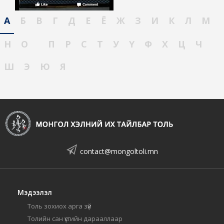
А
Б
В
Г
Д
Е
Ё
Ж
З
И
К
Л
М
Н
О
П
Р
С
Т
У
Ү
Ф
Х
Ц
Ч
Ш
Э
Ю
Я
contact@mongoltoli.mn
Мэдээлэл
Толь зохиох арга зүй
Толийн сан үсгийн дарааллаар