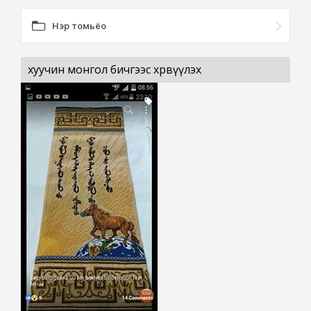
Нэр томьёо
хуучин монгол бичгээс хөрвүүлэх