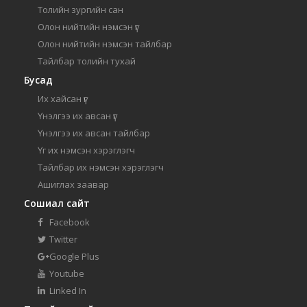
Толийн зургийн сан
Олон нийтийн нэмсэн үг
Олон нийтийн нэмсэн тайлбар
Тайлбар толийн тухай
Бусад
Их хайсан үг
Үнэлгээ их авсан үг
Үнэлгээ их авсан тайлбар
Үг их нэмсэн хэрэглэгч
Тайлбар их нэмсэн хэрэглэгч
Ашиглах заавар
Сошиал сайт
Facebook
Twitter
Google Plus
Youtube
Linked In