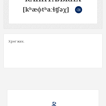
[kʰæɸtʰaːɬʧəχ]
Хөрөнгөжих.