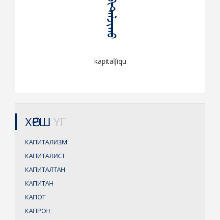
ᠺᠠᠫᠢᠲ᠋ᠠᠯᠵᠢᠬᠤ
kapitalǰiqu
ХӨРШ
ҮГ
КАПИТАЛИЗМ
КАПИТАЛИСТ
КАПИТАЛТАН
КАПИТАН
КАПОТ
КАПРОН