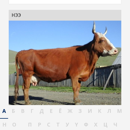
ҮНЭЭ
А
Б
В
Г
Д
Е
Ё
Ж
З
И
К
Л
М
Н
О
П
Р
С
Т
У
Ү
Ф
Х
Ц
Ч