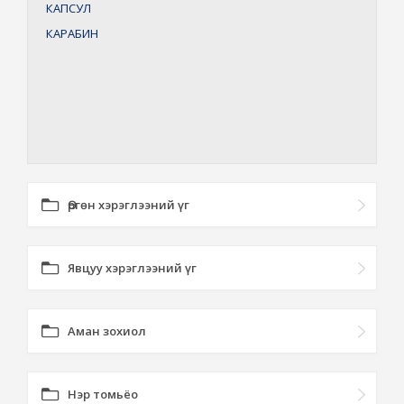
КАПСУЛ
КАРАБИН
Өргөн хэрэглээний үг
Явцуу хэрэглээний үг
Аман зохиол
Нэр томьёо