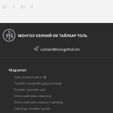
Ш
Э
Ю
Я
contact@mongoltoli.mn
Мэдээлэл
Толь зохиох арга зүй
Толийн сан үсгийн дарааллаар
Толийн зургийн сан
Олон нийтийн нэмсэн үг
Олон нийтийн нэмсэн тайлбар
Тайлбар толийн тухай