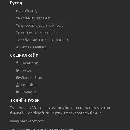
Бусад
Их хайсан үг
Үнэлгээ их авсан үг
Үнэлгээ их авсан тайлбар
Үг их нэмсэн хэрэглэгч
Тайлбар их нэмсэн хэрэглэгч
Ашиглах заавар
Сошиал сайт
Facebook
Twitter
Google Plus
Youtube
Linked In
Толийн тухай
Тус толь нь Мөнхгал компанийн зөвшөөрлөөр монгол
бичгийн 'Menksoft 2012' үсгийн тиг хэрэглэж байна.
www.Menksoft.com
Тус толийн талаарх санал хүсэлтээ