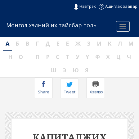
Нэвтрэх
Ашиглах заавар
Монгол хэлний их тайлбар толь
Menu
А
Б
В
Г
Д
Е
Ё
Ж
З
И
К
Л
М
Н
О
П
Р
С
Т
У
Ү
Ф
Х
Ц
Ч
Ш
Э
Ю
Я
Share
Tweet
Хэвлэх
КАПИТАЛЖИХ