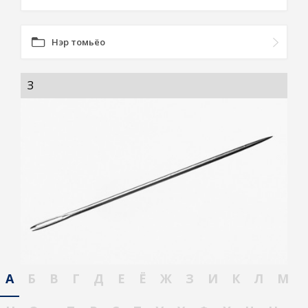
Нэр томьёо
ЗҮҮ
А
Б
В
Г
Д
Е
Ё
Ж
З
И
К
Л
М