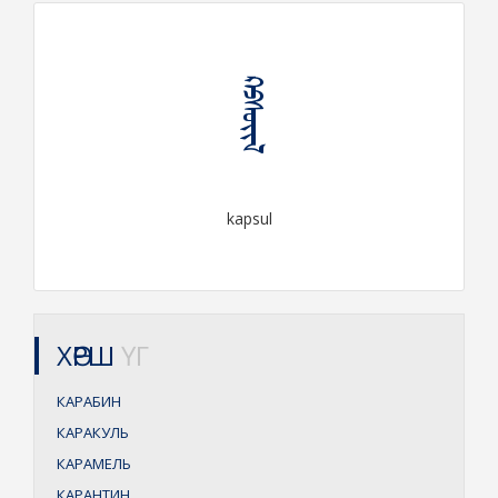
ᠺᠠᠫᠰᠦᠢᠯ
kapsul
ХӨРШ
ҮГ
КАРАБИН
КАРАКУЛЬ
КАРАМЕЛЬ
КАРАНТИН