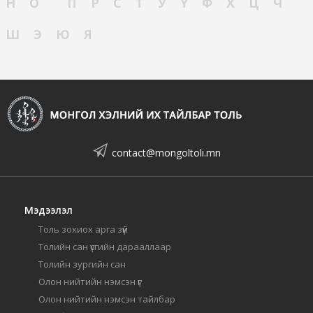
Н
О
П
Р
С
Т
У
Ү
Ф
Х
Ц
Ч
Ш
Э
Ю
Я
contact@mongoltoli.mn
Мэдээлэл
Толь зохиох арга зүй
Толийн сан үсгийн дарааллаар
Толийн зургийн сан
Олон нийтийн нэмсэн үг
Олон нийтийн нэмсэн тайлбар