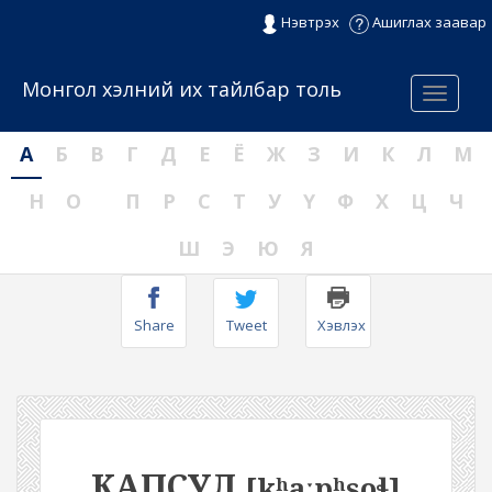
Нэвтрэх
Ашиглах заавар
Монгол хэлний их тайлбар толь
Menu
А
Б
В
Г
Д
Е
Ё
Ж
З
И
К
Л
М
Н
О
П
Р
С
Т
У
Ү
Ф
Х
Ц
Ч
Ш
Э
Ю
Я
Share
Tweet
Хэвлэх
КАПСУЛ
[kʰaːpʰsoɬ]