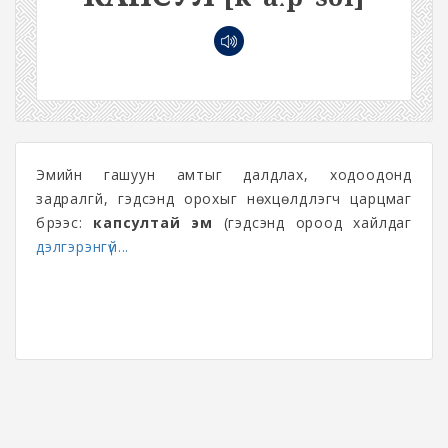
Эмийн гашуун амтыг далдлах, ходоодонд
задралгүй, гэдсэнд орохыг нөхцөлдүүлэгч царцмаг
бүрээс:
капсултай эм
(гэдсэнд ороод хайлдаг
дэлгэрэнгүй...