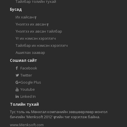
Тайлбар толийн тухай
Бусад
Их хайсан үг
Үнэлгээ их авсан үг
Үнэлгээ их авсан тайлбар
Үг их нэмсэн хэрэглэгч
Тайлбар их нэмсэн хэрэглэгч
Ашиглах заавар
Сошиал сайт
Facebook
Twitter
Google Plus
Youtube
Linked In
Толийн тухай
Тус толь нь Мөнхгал компанийн зөвшөөрлөөр монгол
бичгийн 'Menksoft 2012' үсгийн тиг хэрэглэж байна.
www.Menksoft.com